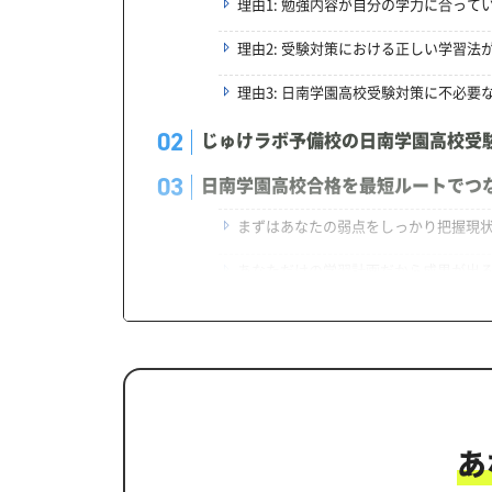
理由1: 勉強内容が自分の学力に合って
理由2: 受験対策における正しい学習法
理由3: 日南学園高校受験対策に不必要
じゅけラボ予備校の日南学園高校受
日南学園高校合格を最短ルートでつ
まずはあなたの弱点をしっかり把握現
あなただけの学習計画だから成果が出
学習効果をしっかり確認定着度テスト
一人でも安心、学習相談
生徒にピッタリ合った「日南学園高
カリキュラムや料金についてお気軽
あ