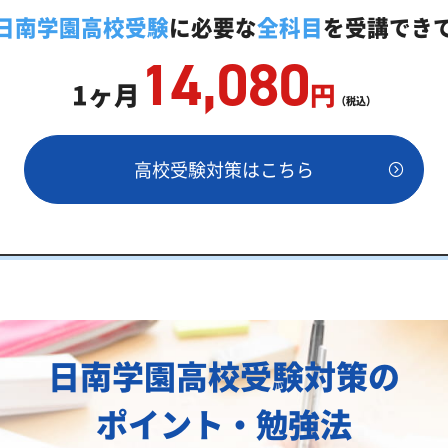
家庭教師「いつでもクイック指導」もご用意
日南学園高校受験
に必要な
全科目
を受講でき
14,080
1ヶ月
円
（税込）
目安
高校受験対策はこちら
差値両方が必要
実績
日南学園高校受験対策の
校一覧
ポイント・勉強法