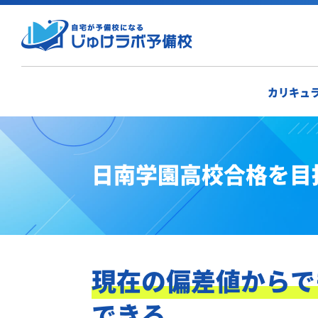
カリキュ
日南学園高校合格を目
現在の偏差値からで
できる