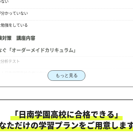
いない
が分かっていない
な勉強をしている
験対策 講座内容
なぐ「オーダーメイドカリキュラム」
状分析テスト
る！日南学園高校合格に向けた受験対策カリキュラム
もっと見る
校対策のオーダーメイドカリキュラム」だから成果が出る！
「日南学園高校に合格できる」
にご相談ください
なただけの学習プランをご用意しま