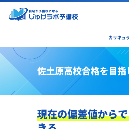
カリキュ
佐土原高校合格を目指
現在の偏差値からで
きる