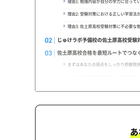
理由1: 勉強内容が自分の学力に合って
理由2: 受験対策における正しい学習法
理由3: 佐土原高校受験対策に不必要な
じゅけラボ予備校の佐土原高校受験
佐土原高校合格を最短ルートでつな
まずはあなたの弱点をしっかり把握現
あなただけの学習計画だから成果が出
学習効果をしっかり確認定着度テスト
一人でも安心、学習相談
生徒にピッタリ合った「佐土原高校
カリキュラムや料金についてお気軽
あ