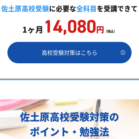
庭教師「いつでもクイック指導」もご用意
佐土原高校受験
に必要な
全科目
を受講できて
14,080
1ヶ月
円
（税込）
安
高校受験対策はこちら
値両方が必要
績
佐土原高校受験対策の
一覧
ポイント・勉強法