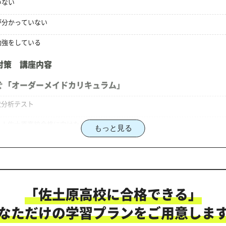
いない
が分かっていない
勉強をしている
対策 講座内容
ぐ「オーダーメイドカリキュラム」
状分析テスト
る！佐土原高校合格に向けた受験対策カリキュラム
もっと見る
対策のオーダーメイドカリキュラム」だから成果が出る！
「佐土原高校に合格できる」
にご相談ください
なただけの学習プランをご用意しま