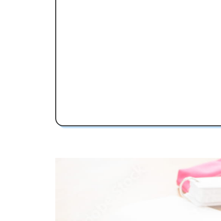
佐土原高校受験専門のオンライン家
佐土原高校の特徴
佐土原高校の偏差値
佐土原高校合格に必要な内申点の目
内申点の計算方法
佐土原高校合格するには内申点と偏差
佐土原高校の所在地・アクセス
佐土原高校卒業生の主な大学進学実
国公立大学
私立大学
佐土原高校と偏差値が近い公立高校