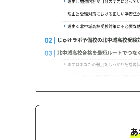
理由1: 勉強内容が自分の学力に合って
理由2: 受験対策における正しい学習法
理由3: 北中城高校受験対策に不必要な
じゅけラボ予備校の北中城高校受験
北中城高校合格を最短ルートでつな
まずはあなたの弱点をしっかり把握現
あなただけの学習計画だから成果が出
学習効果をしっかり確認定着度テスト
一人でも安心、学習相談
生徒にピッタリ合った「北中城高校
カリキュラムや料金についてお気軽
あ