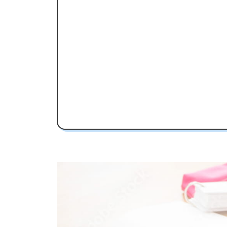
北中城高校受験専門のオンライン家
北中城高校の特徴
教育理念
行事
部活動
北中城高校の偏差値
北中城高校合格に必要な内申点の目
内申点の計算方法
北中城高校合格するには内申点と偏差
北中城高校の所在地・アクセス
北中城高校卒業生の主な大学進学実