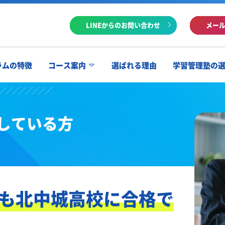
LINEからのお問い合わせ
メー
ラムの特徴
コース案内
選ばれる理由
学習管理塾の
している方
も北中城高校に合格で