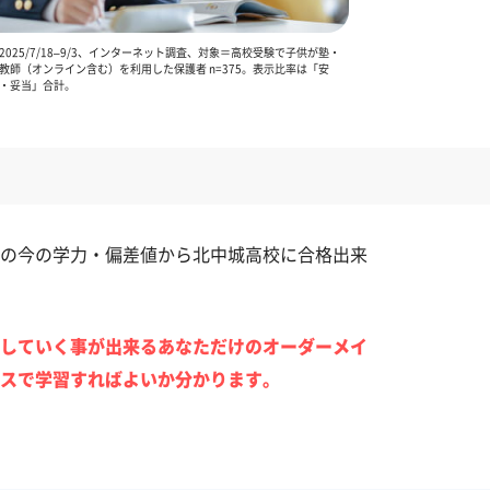
025/7/18–9/3、インターネット調査、対象＝高校受験で子供が塾・
教師（オンライン含む）を利用した保護者 n=375。表示比率は「安
・妥当」合計。
の今の学力・偏差値から北中城高校に合格出来
していく事が出来るあなただけのオーダーメイ
スで学習すればよいか分かります。