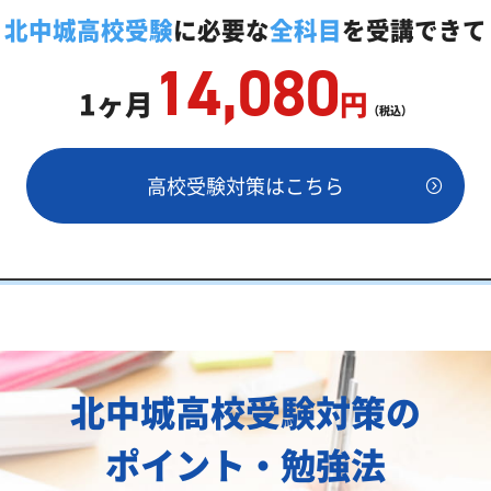
庭教師「いつでもクイック指導」もご用意
北中城高校受験
に必要な
全科目
を受講できて
14,080
1ヶ月
円
（税込）
高校受験対策はこちら
安
値両方が必要
北中城高校受験対策の
績
ポイント・勉強法