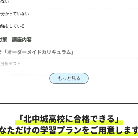
いない
が分かっていない
勉強をしている
対策 講座内容
ぐ「オーダーメイドカリキュラム」
状分析テスト
る！北中城高校合格に向けた受験対策カリキュラム
もっと見る
対策のオーダーメイドカリキュラム」だから成果が出る！
「北中城高校に合格できる」
にご相談ください
なただけの学習プランをご用意しま