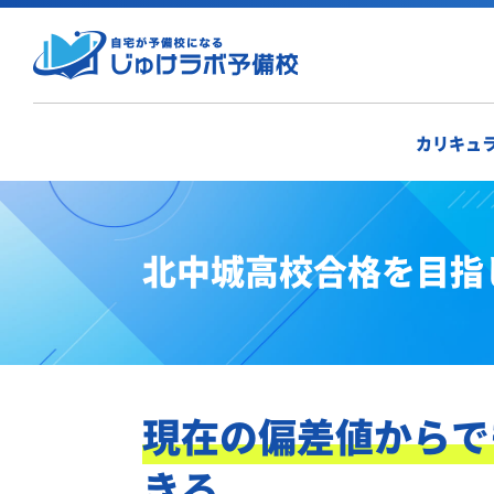
カリキュ
北中城高校合格を目指
現在の偏差値からで
きる