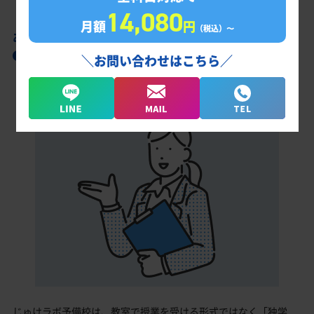
14,080
月額
円
（税込）〜
あなただけの学習計画だから成果が出る！
久喜工業高校合格に向けた受験対策カリキュ
＼お問い合わせはこちら／
ラム
じゅけラボ予備校は、教室で授業を受ける形式ではなく「独学