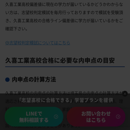
久喜工業高校偏差値に現在の学力が届いているかどうかわからな
い方は、志望校判定模試を毎月行っておりますので模試を受験頂
き、久喜工業高校の合格ライン偏差値に学力が届いているかをご
確認下さい。
志望校判定模試についてはこちら
久喜工業高校合格に必要な内申点の目安
内申点の計算方法
久喜工業高校の内申点の計算方法は埼玉県の内申点の計算方法が
「志望高校に合格できる」学習プランを提供
適応されます。基本的には内申点は学校の英語、数学、国語、理
科、社会の成績に加えて音楽、家庭科、美術、体育の合計9教科
LINEで
お問い合わせ
の成績で決められます。ただし、高校によって、内申点の高校入
無料相談する
はこちら
試への加点割合が変わることがあります。