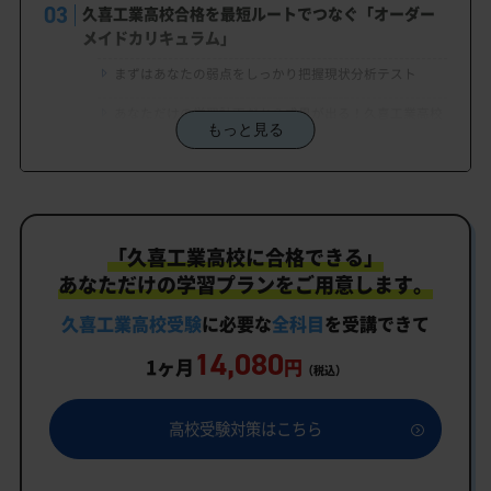
久喜工業高校合格を最短ルートでつなぐ「オーダー
メイドカリキュラム」
まずはあなたの弱点をしっかり把握現状分析テスト
あなただけの学習計画だから成果が出る！久喜工業高校
もっと見る
合格に向けた受験対策カリキュラム
学習効果をしっかり確認定着度テスト
一人でも安心、学習相談
「久喜工業高校に合格できる」
生徒にピッタリ合った「久喜工業高校対策のオーダ
ーメイドカリキュラム」だから成果が出る！
あなただけの学習プランをご用意します。
カリキュラムや料金についてお気軽にご相談くださ
久喜工業高校受験
に必要な
全科目
を受講できて
い
14,080
1ヶ月
円
（税込）
久喜工業高校受験専門のオンライン家庭教師「いつ
でもクイック指導」もご用意
高校受験対策はこちら
久喜工業高校の特徴
教育理念・方針