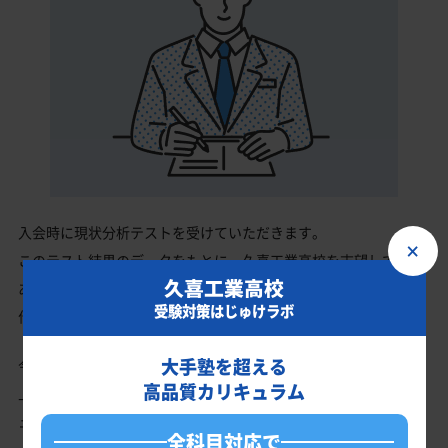
入会時に現状分析テストを受けていただきます。
×
このテスト結果のデータをもとに、久喜工業高校を志望している
久喜工業高校
あなたに英語・数学・国語・理科・社会の最適なカリキュラムを
受験対策はじゅけラボ
作成します。
大手塾を超える
今の成績・偏差値から久喜工業高校の入試で確実に合格最低点以
高品質カリキュラム
上を取る、余裕を持って合格点を取るための勉強法、学習スケジ
ュールを明確にします。
全科目対応で