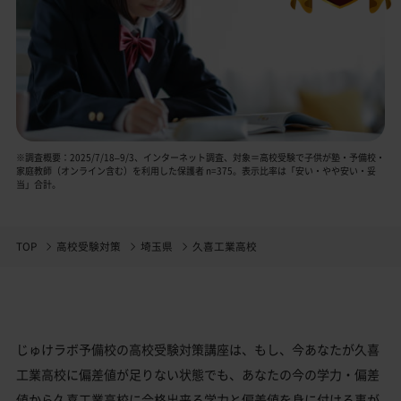
※調査概要：2025/7/18–9/3、インターネット調査、対象＝高校受験で子供が塾・予備校・
家庭教師（オンライン含む）を利用した保護者 n=375。表示比率は「安い・やや安い・妥
当」合計。
TOP
高校受験対策
埼玉県
久喜工業高校
じゅけラボ予備校の高校受験対策講座は、もし、今あなたが久喜
工業高校に偏差値が足りない状態でも、あなたの今の学力・偏差
値から久喜工業高校に合格出来る学力と偏差値を身に付ける事が