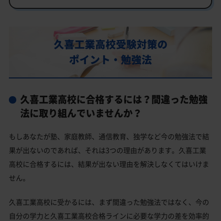
部活動
久喜工業高校の偏差値
久喜工業高校受験対策の
久喜工業高校合格に必要な内申点の目安
ポイント・勉強法
内申点の計算方法
久喜工業高校合格するには内申点と偏差値両方が必要
久喜工業高校に合格するには？間違った勉強
久喜工業高校の所在地・アクセス
法に取り組んでいませんか？
久喜工業高校卒業生の主な大学進学実績
もしあなたが塾、家庭教師、通信教育、独学など今の勉強法で結
私立大学
果が出ないのであれば、それは3つの理由があります。久喜工業
久喜工業高校と偏差値が近い公立高校一覧
高校に合格するには、結果が出ない理由を解決しなくてはいけま
久喜工業高校と偏差値が近い私立・国立高校一覧
せん。
久喜市の他の公立高校
久喜工業高校に受かるには、まず間違った勉強法ではなく、今の
久喜工業高校受験生からのよくある質問
自分の学力と久喜工業高校合格ラインに必要な学力の差を効率的