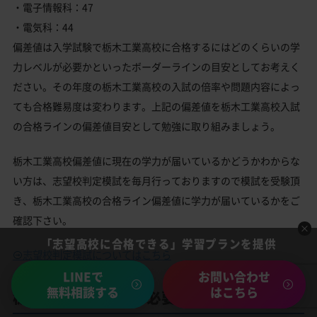
・電子情報科：47
・電気科：44
偏差値は入学試験で栃木工業高校に合格するにはどのくらいの学
力レベルが必要かといったボーダーラインの目安としてお考えく
ださい。その年度の栃木工業高校の入試の倍率や問題内容によっ
ても合格難易度は変わります。上記の偏差値を栃木工業高校入試
の合格ラインの偏差値目安として勉強に取り組みましょう。
栃木工業高校偏差値に現在の学力が届いているかどうかわからな
い方は、志望校判定模試を毎月行っておりますので模試を受験頂
き、栃木工業高校の合格ライン偏差値に学力が届いているかをご
確認下さい。
「志望高校に合格できる」学習プランを提供
志望校判定模試についてはこちら
LINEで
お問い合わせ
無料相談する
はこちら
栃木工業高校合格に必要な内申点の目安