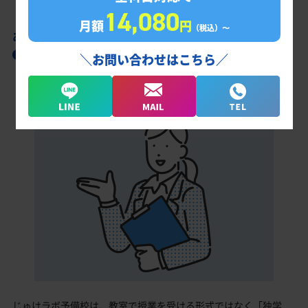
14,080
月額
円
（税込）〜
あなただけの学習計画だから成果が出る！
栃木工業高校合格に向けた受験対策カリキュ
＼お問い合わせはこちら／
ラム
じゅけラボ予備校は、教室で授業を受ける形式ではなく「独学