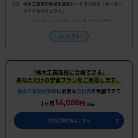
栃木工業高校合格を最短ルートでつなぐ「オーダー
メイドカリキュラム」
まずはあなたの弱点をしっかり把握現状分析テスト
あなただけの学習計画だから成果が出る！栃木工業高校
もっと見る
合格に向けた受験対策カリキュラム
学習効果をしっかり確認定着度テスト
一人でも安心、学習相談
「栃木工業高校に合格できる」
生徒にピッタリ合った「栃木工業高校対策のオーダ
ーメイドカリキュラム」だから成果が出る！
あなただけの学習プランをご用意します。
カリキュラムや料金についてお気軽にご相談くださ
栃木工業高校受験
に必要な
全科目
を受講できて
い
14,080
1ヶ月
円
（税込）
栃木工業高校受験専門のオンライン家庭教師「いつ
でもクイック指導」もご用意
高校受験対策はこちら
栃木工業高校の特徴
教育理念