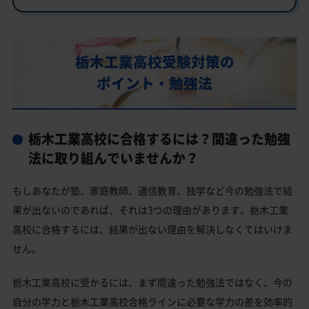
行事
部活動
栃木工業高校受験対策の
栃木工業高校の偏差値
ポイント・勉強法
栃木工業高校合格に必要な内申点の目安
内申点の計算方法
栃木工業高校に合格するには？間違った勉強
栃木工業高校合格するには内申点と偏差値両方が必要
法に取り組んでいませんか？
栃木工業高校の所在地・アクセス
もしあなたが塾、家庭教師、通信教育、独学など今の勉強法で結
栃木工業高校卒業生の主な大学進学実績
果が出ないのであれば、それは3つの理由があります。栃木工業
私立大学
高校に合格するには、結果が出ない理由を解決しなくてはいけま
栃木工業高校と偏差値が近い公立高校一覧
せん。
栃木市の他の公立高校
栃木工業高校に受かるには、まず間違った勉強法ではなく、今の
栃木市の他の私立高校
自分の学力と栃木工業高校合格ラインに必要な学力の差を効率的