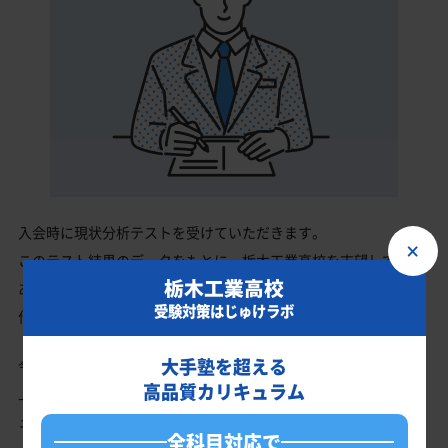
入会時に現状分析テストを受けていただきます。
×
このテスト結果のデータをもとに、栃木工業高校を志望している
栃木工業高校
あなたに英語・数学・国語・理科・社会の最適なカリキュラムを
受験対策はじゅけラボ
作成します。
大手塾を超える
今の成績・偏差値から栃木工業高校の入試で確実に合格最低点以
高品質カリキュラム
上を取る、余裕を持って合格点を取るための勉強法、学習スケジ
ュールを明確にします。
全科目対応で