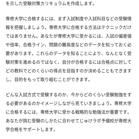
専修大学のキャンパス
を示した受験対策カリキュラムを作成します。
「専修大学に受かる気がしない」とやる気をなくし
専修大学に合格するには、まず入試制度や入試科目などの受験情
ている受験生へ
報を把握しましょう。専修大学に合格する方法はテクニックだけ
受験勉強を始めるのが遅くても専修大学に合格でき
ではありません。あなたが専修大学に受かるには、入試の偏差値
る？
や倍率、合格ライン、問題の難易度などのデータを知っておく必
大学受験対策いつから始める？学年・時期別の勉強
要があります。これらのデータを知ることにより、なんとなく受
のポイント
験対策を進めるのではなく、自分が合格するには合格点に対して
不登校・高卒認定者・通信制高校の専修大学受験も
どの教科でどのくらいの得点を目指すのか決めることもできます
対応可能
し、目的をもって取り組むことができます。
浪人生、社会人の方の専修大学合格に向けた受験対
策も実施
どんな入試方式で受験するのか、今からどのくらい受験勉強をす
専修大学受験生からのよくある質問
る必要があるのかイメージしながら見ていきましょう。専修大学
に合格するには、専修大学に受かる戦略的な勉強法が重要です。
あなたが挑む受験のしかたに合わせてじゅけラボ予備校が専修大
学合格をサポートします。