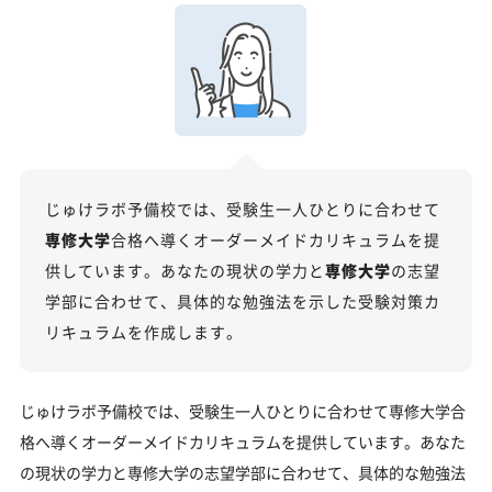
クイック指導」もご用意
【2027年度】大学入学共通テスト対策！2026年度
の傾向と合格戦略
2026年度共通テストの総括：難関大志望者には厳しい戦
いに
科目別分析と最新トレンド
じゅけラボ予備校では、受験生一人ひとりに合わせて
2027年度合格に向けた「3つの戦略」
専修大学
合格へ導くオーダーメイドカリキュラムを提
専修大学の総合型選抜入試対策も万全
供しています。あなたの現状の学力と
専修大学
の志望
専修大学総合型選抜入試の主な対策内容
学部に合わせて、具体的な勉強法を示した受験対策カ
リキュラムを作成します。
専修大学の受験情報
入試方式と学部別受験情報
じゅけラボ予備校では、受験生一人ひとりに合わせて専修大学合
専修大学の入試日程
格へ導くオーダーメイドカリキュラムを提供しています。あなた
専修大学の入試難易度
の現状の学力と専修大学の志望学部に合わせて、具体的な勉強法