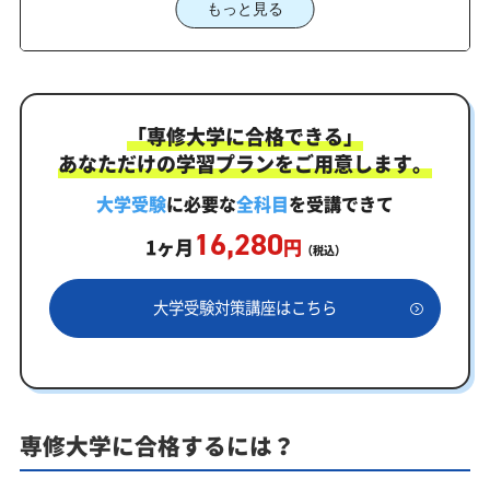
もっと見る
2027年度（令和9年度）専修大学入試に対応した受
験対策カリキュラム・学習計画を提供します
専修大学対策カリキュラムのポイント
専修大学合格を最短ルートでつなぐ「オーダーメイ
「専修大学に合格できる」
ドカリキュラム」
あなただけの学習プランをご用意します。
まずはあなたの弱点をしっかり把握現状分析テスト
大学受験
に必要な
全科目
を受講できて
あなただけの学習計画だから成果が出る！専修大学合格
16,280
に向けた受験対策カリキュラム
1ヶ月
円
（税込）
学習効果をしっかり確認定着度テスト
大学受験対策講座はこちら
一人でも安心、学習相談
あなたにピッタリ合った「専修大学対策のオーダー
メイドカリキュラム」から得られる成果とは？
カリキュラムや料金についてお気軽にご相談くださ
専修大学に合格するには？
い
専修大学受験専門のオンライン家庭教師「いつでも