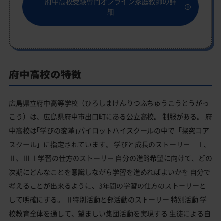
府中高校受験専門オンライン家庭教師の詳
細
府中高校の特徴
広島県立府中高等学校（ひろしまけんりつふちゅうこうとうがっ
こう）は、広島県府中市出口町にある公立高校。 制服がある。 府
中高校は｢学びの変革｣パイロットハイスクールの中で「探究コア
スクール」に指定されています。 学びと成長のストーリー Ⅰ、
Ⅱ、Ⅲ Ⅰ学習の仕方のストーリー 自分の進路希望に向けて、どの
次期にどんなことを意識しながら学習を進めればよいかを 自分で
考えることが出来るように、3年間の学習の仕方のストーリーと
して明確にする。 Ⅱ特別活動と部活動のストーリー 特別活動 学
校教育全体を通して、望ましい集団活動を実現する 生徒による自