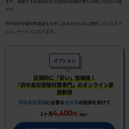
ます。併願する広島県の私立高校の受験対策も同時に対応が可能
です。
府中高校受験対策講座をお申し込みの方のみに提供しているオプ
ションサービスになります。
オプション
圧倒的に「安い」低価格！
「府中高校受験対策専門」のオンライン家
庭教師
府中高校受験
に必要な
全科目
の指導を受けて
4,400
1ヶ月
円
（税込）