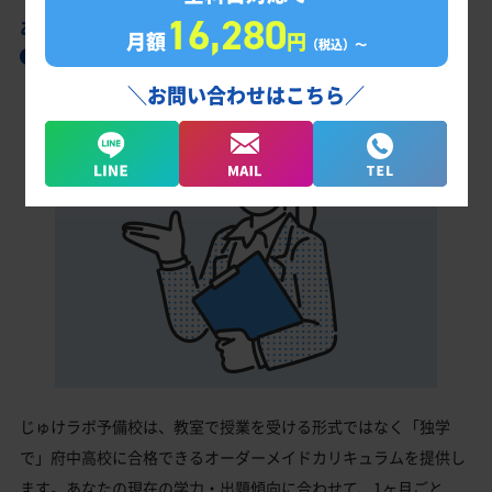
16,280
あなただけの学習計画だから成果が出る！
月額
円
（税込）〜
府中高校合格に向けた受験対策カリキュラム
＼お問い合わせはこちら／
じゅけラボ予備校は、教室で授業を受ける形式ではなく「独学
で」府中高校に合格できるオーダーメイドカリキュラムを提供し
ます。あなたの現在の学力・出題傾向に合わせて、1ヶ月ごと