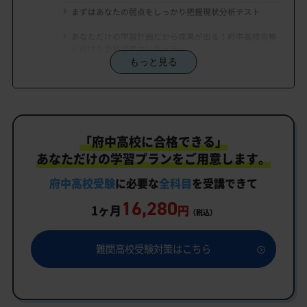
まずはあなたの弱点をしっかり把握現状分析テスト
あなただけの学習計画だから成果が出る！府中高校合格
に向けた受験対策カリキュラム
もっと見る
学習効果をしっかり確認定着度テスト
一人でも安心、学習相談
生徒にピッタリ合った「府中高校対策のオーダーメ
「府中高校に合格できる」
イドカリキュラム」だから成果が出る！
あなただけの学習プランをご用意します。
カリキュラムや料金についてお気軽にご相談くださ
い
府中高校受験
に必要な
全科目
を受講できて
16,280
府中高校受験専門のオンライン家庭教師「いつでも
1ヶ月
円
（税込）
クイック指導」もご用意
府中高校の特徴
難関高校受験対策はこちら
府中高校の偏差値
府中高校合格に必要な内申点の目安