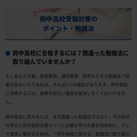
内申点の計算方法
府中高校合格するには内申点と偏差値両方が必要
府中高校受験対策の
府中高校の所在地・アクセス
ポイント・勉強法
府中高校卒業生の主な大学進学実績
国公立大学
府中高校に合格するには？間違った勉強法に
私立大学
取り組んでいませんか？
府中高校と偏差値が近い公立高校一覧
もしあなたが塾、家庭教師、通信教育、独学など今の勉強法で結
府中高校と偏差値が近い私立・国立高校一覧
果が出ないのであれば、それは3つの理由があります。府中高校
府中市の他の公立高校
に合格するには、結果が出ない理由を解決しなくてはいけませ
ん。
府中市の他の私立高校
府中高校受験生からのよくある質問
府中高校に受かるには、まず間違った勉強法ではなく、今の自分
の学力と府中高校合格ラインに必要な学力の差を効率的に、そし
て確実に埋めるための、「府中高校に受かる」勉強法に取り組む