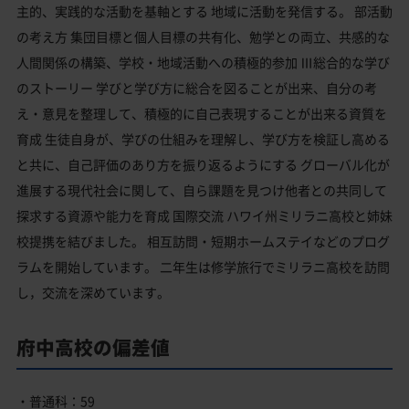
主的、実践的な活動を基軸とする 地域に活動を発信する。 部活動
の考え方 集団目標と個人目標の共有化、勉学との両立、共感的な
人間関係の構築、学校・地域活動への積極的参加 Ⅲ総合的な学び
のストーリー 学びと学び方に総合を図ることが出来、自分の考
え・意見を整理して、積極的に自己表現することが出来る資質を
育成 生徒自身が、学びの仕組みを理解し、学び方を検証し高める
と共に、自己評価のあり方を振り返るようにする グローバル化が
進展する現代社会に関して、自ら課題を見つけ他者との共同して
探求する資源や能力を育成 国際交流 ハワイ州ミリラニ高校と姉妹
校提携を結びました。 相互訪問・短期ホームステイなどのプログ
ラムを開始しています。 二年生は修学旅行でミリラニ高校を訪問
し，交流を深めています。
府中高校の偏差値
・普通科：59