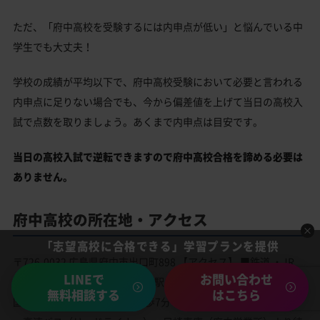
ただ、「府中高校を受験するには内申点が低い」と悩んでいる中
学生でも大丈夫！
学校の成績が平均以下で、府中高校受験において必要と言われる
内申点に足りない場合でも、今から偏差値を上げて当日の高校入
試で点数を取りましょう。あくまで内申点は目安です。
当日の高校入試で逆転できますので府中高校合格を諦める必要は
ありません。
府中高校の所在地・アクセス
「志望高校に合格できる」学習プランを提供
〒726-0032 広島県府中市出口町898 【アクセス】 ■鉄道 ・JR
LINEで
お問い合わせ
福山駅より福塩線で40分 府中駅より西へ徒歩約15分 ■バス 中
無料相談する
はこちら
国バス ・飛屋町バス停より徒歩7分 ・目崎下バス停より徒歩5分