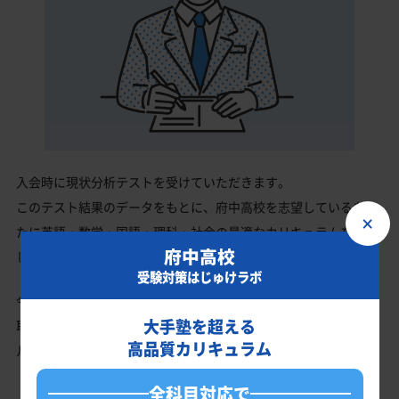
入会時に現状分析テストを受けていただきます。
このテスト結果のデータをもとに、府中高校を志望しているあな
×
たに英語・数学・国語・理科・社会の最適なカリキュラムを作成
府中高校
します。
受験対策はじゅけラボ
今の成績・偏差値から府中高校の入試で確実に合格最低点以上を
大手塾を超える
取る、余裕を持って合格点を取るための勉強法、学習スケジュー
高品質カリキュラム
ルを明確にします。
全科目対応で