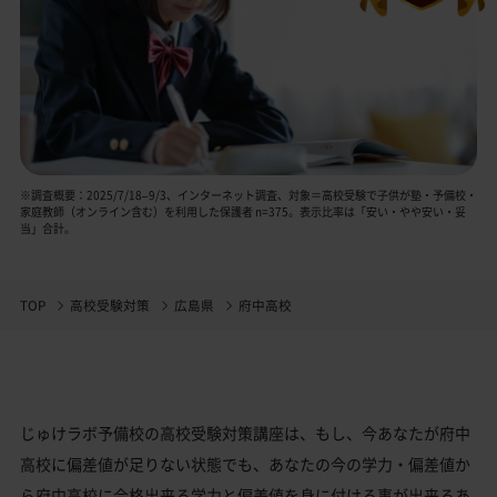
※調査概要：2025/7/18–9/3、インターネット調査、対象＝高校受験で子供が塾・予備校・
家庭教師（オンライン含む）を利用した保護者 n=375。表示比率は「安い・やや安い・妥
当」合計。
TOP
高校受験対策
広島県
府中高校
じゅけラボ予備校の高校受験対策講座は、もし、今あなたが府中
高校に偏差値が足りない状態でも、あなたの今の学力・偏差値か
ら府中高校に合格出来る学力と偏差値を身に付ける事が出来るあ