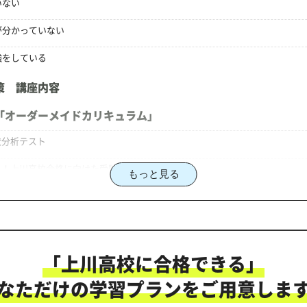
いない
が分かっていない
強をしている
策 講座内容
「オーダーメイドカリキュラム」
状分析テスト
る！上川高校合格に向けた受験対策カリキュラム
もっと見る
策のオーダーメイドカリキュラム」だから成果が出る！
「上川高校に合格できる」
にご相談ください
なただけの学習プランをご用意しま