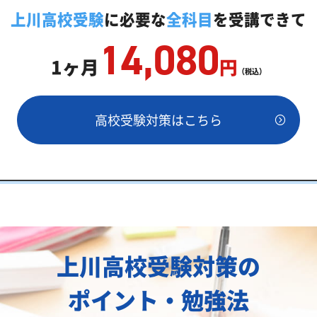
教師「いつでもクイック指導」もご用意
上川高校受験
に必要な
全科目
を受講できて
14,080
1ヶ月
円
（税込）
高校受験対策はこちら
両方が必要
上川高校受験対策の
ポイント・勉強法