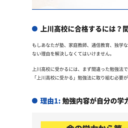
国公立大学
私立大学
上川高校と偏差値が近い公立高校一
上川高校に合格するには？
上川高校と偏差値が近い私立・国立
もしあなたが塾、家庭教師、通信教育、独学な
上川郡の他の公立高校
ない理由を解決しなくてはいけません。
上川高校受験生からのよくある質問
上川高校に受かるには、まず間違った勉強法で
「上川高校に受かる」勉強法に取り組む必要が
理由1:
勉強内容が自分の学