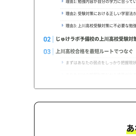
理由1: 勉強内容が自分の学力に合って
理由2: 受験対策における正しい学習法
理由3: 上川高校受験対策に不必要な勉
じゅけラボ予備校の上川高校受験対
上川高校合格を最短ルートでつなぐ
まずはあなたの弱点をしっかり把握現
あなただけの学習計画だから成果が出
学習効果をしっかり確認定着度テスト
一人でも安心、学習相談
生徒にピッタリ合った「上川高校対
カリキュラムや料金についてお気軽
あ