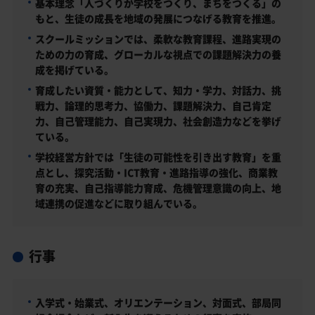
基本理念「人づくりが学校をつくり、まちをつくる」の
もと、生徒の成長を地域の発展につなげる教育を推進。
スクールミッションでは、柔軟な教育課程、進路実現の
ための力の育成、グローカルな視点での課題解決力の養
成を掲げている。
育成したい資質・能力として、知力・学力、対話力、挑
戦力、論理的思考力、協働力、課題解決力、自己肯定
力、自己管理能力、自己実現力、社会創造力などを挙げ
ている。
学校経営方針では「生徒の可能性を引き出す教育」を重
点とし、探究活動・ICT教育・進路指導の強化、商業教
育の充実、自己指導能力育成、危機管理意識の向上、地
域連携の促進などに取り組んでいる。
行事
入学式・始業式、オリエンテーション、対面式、部局同