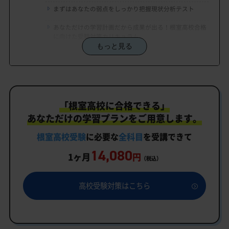
まずはあなたの弱点をしっかり把握現状分析テスト
あなただけの学習計画だから成果が出る！根室高校合格
に向けた受験対策カリキュラム
もっと見る
学習効果をしっかり確認定着度テスト
一人でも安心、学習相談
生徒にピッタリ合った「根室高校対策のオーダーメ
「根室高校に合格できる」
イドカリキュラム」だから成果が出る！
あなただけの学習プランをご用意します。
カリキュラムや料金についてお気軽にご相談くださ
い
根室高校受験
に必要な
全科目
を受講できて
14,080
根室高校受験専門のオンライン家庭教師「いつでも
1ヶ月
円
（税込）
クイック指導」もご用意
根室高校の特徴
高校受験対策はこちら
教育理念
行事