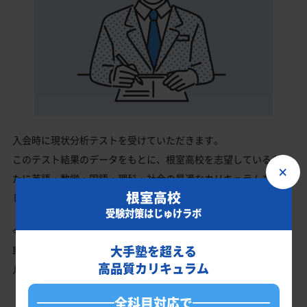
入会時に現状分析テストを受けていただきます。
このテスト結果のデータをもとに、根室高校を志望しているあな
×
たに英語・数学・国語・理科・社会の最適なカリキュラムを作成
根室高校
します。
受験対策はじゅけラボ
今の成績・偏差値から根室高校の入試で確実に合格最低点以上を
大手塾を超える
取る、余裕を持って合格点を取るための勉強法、学習スケジュー
高品質カリキュラム
ルを明確にします。
全科目対応で