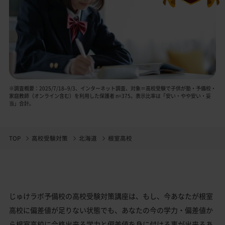
※調査概要：2025/7/18–9/3、インターネット調査、対象＝高校受験で子供が塾・予備校・
家庭教師（オンライン含む）を利用した保護者 n=375。表示比率は「安い・やや安い・妥
当」合計。
TOP
高校受験対策
北海道
根室高校
じゅけラボ予備校の高校受験対策講座は、もし、今あなたが根室
高校に偏差値が足りない状態でも、あなたの今の学力・偏差値か
ら根室高校に合格出来る学力と偏差値を身に付ける事が出来るあ