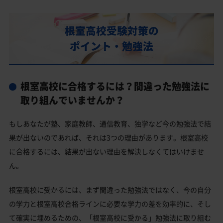
部活動
根室高校の偏差値
根室高校受験対策の
根室高校合格に必要な内申点の目安
ポイント・勉強法
内申点の計算方法
根室高校合格するには内申点と偏差値両方が必要
根室高校に合格するには？間違った勉強法に
根室高校の所在地・アクセス
取り組んでいませんか？
根室高校卒業生の主な大学進学実績
もしあなたが塾、家庭教師、通信教育、独学など今の勉強法で結
国公立大学
果が出ないのであれば、それは3つの理由があります。根室高校
私立大学
に合格するには、結果が出ない理由を解決しなくてはいけませ
ん。
根室高校と偏差値が近い公立高校一覧
根室高校と偏差値が近い私立・国立高校一覧
根室高校に受かるには、まず間違った勉強法ではなく、今の自分
の学力と根室高校合格ラインに必要な学力の差を効率的に、そし
根室高校受験生からのよくある質問
て確実に埋めるための、「根室高校に受かる」勉強法に取り組む