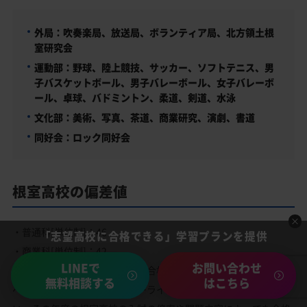
外局：吹奏楽局、放送局、ボランティア局、北方領土根
室研究会
運動部：野球、陸上競技、サッカー、ソフトテニス、男
子バスケットボール、男子バレーボール、女子バレーボ
ール、卓球、バドミントン、柔道、剣道、水泳
文化部：美術、写真、茶道、商業研究、演劇、書道
同好会：ロック同好会
根室高校の偏差値
・普通科[単位制]：46
「志望高校に合格できる」学習プランを提供
・商業科[単位制]：42
LINEで
お問い合わせ
偏差値は入学試験で根室高校に合格するにはどのくらいの学力レ
無料相談する
はこちら
ベルが必要かといったボーダーラインの目安としてお考えくださ