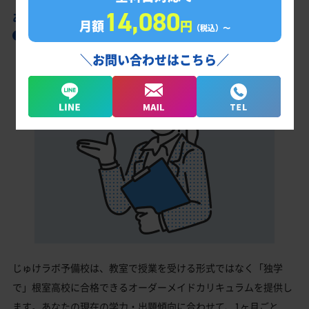
14,080
あなただけの学習計画だから成果が出る！
月額
円
（税込）〜
根室高校合格に向けた受験対策カリキュラム
＼お問い合わせはこちら／
じゅけラボ予備校は、教室で授業を受ける形式ではなく「独学
で」根室高校に合格できるオーダーメイドカリキュラムを提供し
ます。あなたの現在の学力・出題傾向に合わせて、1ヶ月ごと