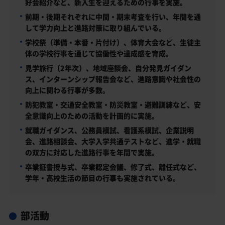
好会紹介など、新入生を迎えるための行事を実施。
前期・後期それぞれに中間・期末考査を行い、年間を通
して学力向上と進路対策に取り組んでいる。
学校祭（準備・本番・片付け）、体育大会など、生徒主
体の学校行事を通じて協働性や達成感を育成。
見学旅行（2年次）、地域座談会、自分発見ガイダン
ス、インターンシップ報告会など、進路意識や社会性の
向上に関わる行事が多数。
防犯教室・交通安全教室・防災教室・避難訓練など、安
全意識向上のための活動を計画的に実施。
就職ガイダンス、公務員模試、看護系模試、企業説明
会、進路相談会、大学入学共通テストなど、進学・就職
の双方に対応した進路行事を年間で実施。
卒業証書授与式、卒業認定会議、修了式、離任式など、
学年・高校生活の節目の行事も実施されている。
部活動