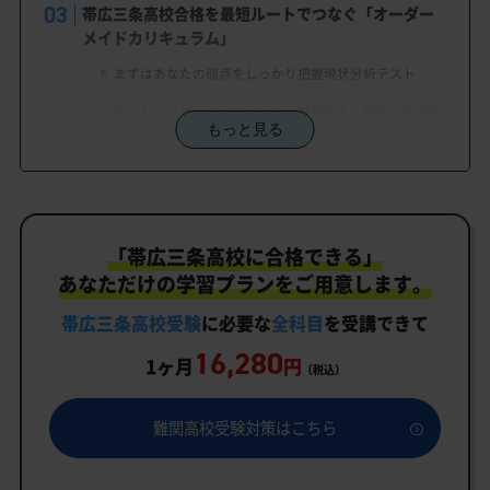
帯広三条高校合格を最短ルートでつなぐ「オーダー
メイドカリキュラム」
まずはあなたの弱点をしっかり把握現状分析テスト
あなただけの学習計画だから成果が出る！帯広三条高校
もっと見る
合格に向けた受験対策カリキュラム
学習効果をしっかり確認定着度テスト
一人でも安心、学習相談
「帯広三条高校に合格できる」
生徒にピッタリ合った「帯広三条高校対策のオーダ
ーメイドカリキュラム」だから成果が出る！
あなただけの学習プランをご用意します。
カリキュラムや料金についてお気軽にご相談くださ
帯広三条高校受験
に必要な
全科目
を受講できて
い
16,280
1ヶ月
円
（税込）
帯広三条高校受験専門のオンライン家庭教師「いつ
でもクイック指導」もご用意
難関高校受験対策はこちら
帯広三条高校の特徴
教育理念