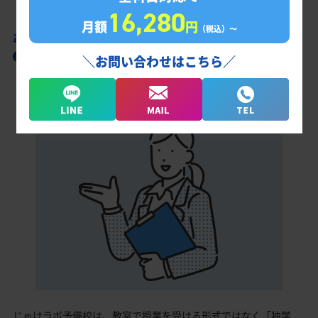
16,280
月額
円
（税込）〜
あなただけの学習計画だから成果が出る！
帯広三条高校合格に向けた受験対策カリキュ
＼お問い合わせはこちら／
ラム
じゅけラボ予備校は、教室で授業を受ける形式ではなく「独学