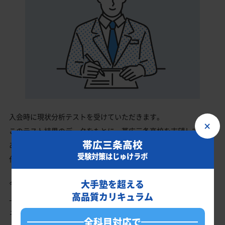
入会時に現状分析テストを受けていただきます。
×
このテスト結果のデータをもとに、帯広三条高校を志望している
帯広三条高校
あなたに英語・数学・国語・理科・社会の最適なカリキュラムを
受験対策はじゅけラボ
作成します。
大手塾を超える
今の成績・偏差値から帯広三条高校の入試で確実に合格最低点以
高品質カリキュラム
上を取る、余裕を持って合格点を取るための勉強法、学習スケジ
ュールを明確にします。
全科目対応で