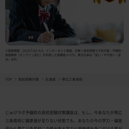
※調査概要：2025/7/18–9/3、インターネット調査、対象＝高校受験で子供が塾・予備校・
家庭教師（オンライン含む）を利用した保護者 n=375。表示比率は「安い・やや安い・妥
当」合計。
TOP
高校受験対策
北海道
帯広三条高校
じゅけラボ予備校の高校受験対策講座は、もし、今あなたが帯広
三条高校に偏差値が足りない状態でも、あなたの今の学力・偏差
値から帯広三条高校に合格出来る学力と偏差値を身に付ける事が