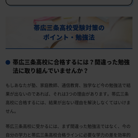
行事
部活動
帯広三条高校受験対策の
帯広三条高校の偏差値
ポイント・勉強法
帯広三条高校合格に必要な内申点の目安
内申点の計算方法
帯広三条高校に合格するには？間違った勉強
帯広三条高校合格するには内申点と偏差値両方が必要
法に取り組んでいませんか？
帯広三条高校の所在地・アクセス
もしあなたが塾、家庭教師、通信教育、独学など今の勉強法で結
帯広三条高校卒業生の主な大学進学実績
果が出ないのであれば、それは3つの理由があります。帯広三条
国公立大学
高校に合格するには、結果が出ない理由を解決しなくてはいけま
私立大学
せん。
帯広三条高校と偏差値が近い公立高校一覧
帯広三条高校に受かるには、まず間違った勉強法ではなく、今の
帯広三条高校と偏差値が近い私立・国立高校一覧
自分の学力と帯広三条高校合格ラインに必要な学力の差を効率的