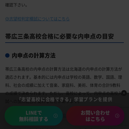
確認下さい。
志望校判定模試についてはこちら
帯広三条高校合格に必要な内申点の目安
内申点の計算方法
帯広三条高校の内申点の計算方法は北海道の内申点の計算方法が
適応されます。基本的には内申点は学校の英語、数学、国語、理
科、社会の成績に加えて音楽、家庭科、美術、体育の合計9教科
の成績で決められます。ただし、高校によって、内申点の高校入
「志望高校に合格できる」学習プランを提供
試への加点割合が変わることがあります。
LINEで
お問い合わせ
北海道の内申点の計算方法と加点についてはこちら
無料相談する
はこちら