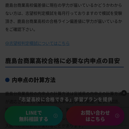
鹿島台商業高校偏差値に現在の学力が届いているかどうかわから
ない方は、志望校判定模試を毎月行っておりますので模試を受験
頂き、鹿島台商業高校の合格ライン偏差値に学力が届いているか
をご確認下さい。
志望校判定模試についてはこちら
鹿島台商業高校合格に必要な内申点の目安
内申点の計算方法
鹿島台商業高校の内申点の計算方法は宮城県の内申点の計算方法
「志望高校に合格できる」学習プランを提供
が適応されます。基本的には内申点は学校の英語、数学、国語、
理科、社会の成績に加えて音楽、家庭科、美術、体育の合計9教
LINEで
お問い合わせ
科の成績で決められます。ただし、高校によって、内申点の高校
無料相談する
はこちら
入試への加点割合が変わることがあります。