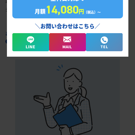
以上を取る、余裕を持って合格点を取るための勉強法、学習スケ
14,080
ジュールを明確にします。
月額
円
（税込）〜
＼お問い合わせはこちら／
あなただけの学習計画だから成果が出る！
鹿島台商業高校合格に向けた受験対策カリキ
ュラム