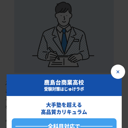
×
鹿島台商業高校
入会時に現状分析テストを受けていただきます。
受験対策はじゅけラボ
このテスト結果のデータをもとに、鹿島台商業高校を志望してい
るあなたに英語・数学・国語・理科・社会の最適なカリキュラム
大手塾を超える
を作成します。
高品質カリキュラム
今の成績・偏差値から鹿島台商業高校の入試で確実に合格最低点
全科目対応で