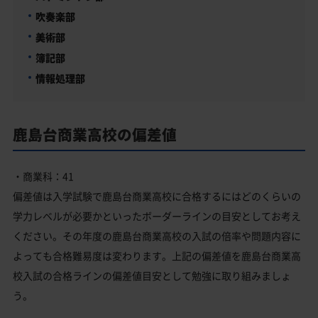
吹奏楽部
美術部
簿記部
情報処理部
鹿島台商業高校の偏差値
・商業科：41
偏差値は入学試験で鹿島台商業高校に合格するにはどのくらいの
学力レベルが必要かといったボーダーラインの目安としてお考え
ください。その年度の鹿島台商業高校の入試の倍率や問題内容に
よっても合格難易度は変わります。上記の偏差値を鹿島台商業高
校入試の合格ラインの偏差値目安として勉強に取り組みましょ
う。