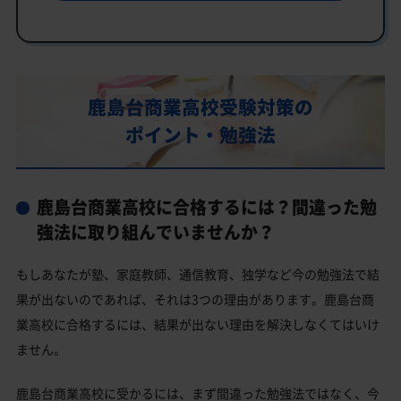
鹿島台商業高校の特徴
教育理念
行事
部活動
鹿島台商業高校受験対策の
ポイント・勉強法
鹿島台商業高校の偏差値
鹿島台商業高校合格に必要な内申点の目安
内申点の計算方法
鹿島台商業高校に合格するには？間違った勉
鹿島台商業高校合格するには内申点と偏差値両方が必要
強法に取り組んでいませんか？
鹿島台商業高校の所在地・アクセス
もしあなたが塾、家庭教師、通信教育、独学など今の勉強法で結
鹿島台商業高校卒業生の主な大学進学実績
果が出ないのであれば、それは3つの理由があります。鹿島台商
業高校に合格するには、結果が出ない理由を解決しなくてはいけ
私立大学
ません。
鹿島台商業高校と偏差値が近い公立高校一覧
鹿島台商業高校と偏差値が近い私立・国立高校一覧
鹿島台商業高校に受かるには、まず間違った勉強法ではなく、今