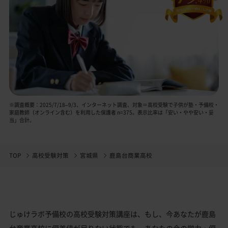
※調査概要：2025/7/18–9/3、インターネット調査、対象＝高校受験で子供が塾・予備校・
家庭教師（オンライン含む）を利用した保護者 n=375。表示比率は「安い・やや安い・妥
当」合計。
TOP
高校受験対策
宮城県
鹿島台商業高校
じゅけラボ予備校の高校受験対策講座は、もし、今あなたが鹿島
台商業高校に偏差値が足りない状態でも、あなたの今の学力・偏