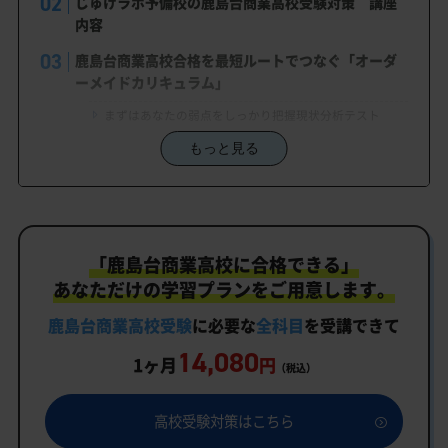
じゅけラボ予備校の鹿島台商業高校受験対策 講座
内容
鹿島台商業高校合格を最短ルートでつなぐ「オーダ
ーメイドカリキュラム」
まずはあなたの弱点をしっかり把握現状分析テスト
もっと見る
あなただけの学習計画だから成果が出る！鹿島台商業高
校合格に向けた受験対策カリキュラム
学習効果をしっかり確認定着度テスト
一人でも安心、学習相談
「鹿島台商業高校に合格できる」
生徒にピッタリ合った「鹿島台商業高校対策のオー
あなただけの学習プランをご用意します。
ダーメイドカリキュラム」だから成果が出る！
鹿島台商業高校受験
に必要な
全科目
を受講できて
カリキュラムや料金についてお気軽にご相談くださ
14,080
い
1ヶ月
円
（税込）
鹿島台商業高校受験専門のオンライン家庭教師「い
つでもクイック指導」もご用意
高校受験対策はこちら