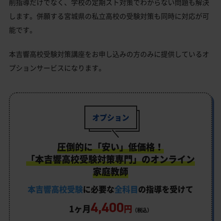
削指導だけでなく、学校の定期スト対策でわからない問題も解決
します。併願する宮城県の私立高校の受験対策も同時に対応が可
能です。
本吉響高校受験対策講座をお申し込みの方のみに提供しているオ
プションサービスになります。
オプション
圧倒的に「安い」低価格！
「本吉響高校受験対策専門」のオンライン
家庭教師
本吉響高校受験
に必要な
全科目
の指導を受けて
4,400
1ヶ月
円
（税込）