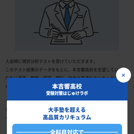
入会時に現状分析テストを受けていただきます。
このテスト結果のデータをもとに、本吉響高校を志望しているあ
×
なたに英語・数学・国語・理科・社会の最適なカリキュラムを作
本吉響高校
成します。
受験対策はじゅけラボ
今の成績・偏差値から本吉響高校の入試で確実に合格最低点以上
大手塾を超える
を取る、余裕を持って合格点を取るための勉強法、学習スケジュ
高品質カリキュラム
ールを明確にします。
全科目対応で