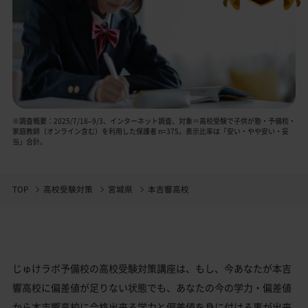
※調査概要：2025/7/18–9/3、インターネット調査、対象＝高校受験で子供が塾・予備校・
家庭教師（オンライン含む）を利用した保護者 n=375。表示比率は「安い・やや安い・妥
当」合計。
TOP
高校受験対策
宮城県
本吉響高校
じゅけラボ予備校の高校受験対策講座は、もし、今あなたが本吉
響高校に偏差値が足りない状態でも、あなたの今の学力・偏差値
から本吉響高校に合格出来る学力と偏差値を身に付ける事が出来