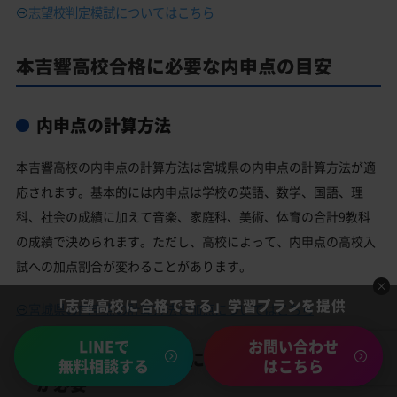
志望校判定模試についてはこちら
本吉響高校合格に必要な内申点の目安
内申点の計算方法
本吉響高校の内申点の計算方法は宮城県の内申点の計算方法が適
応されます。基本的には内申点は学校の英語、数学、国語、理
科、社会の成績に加えて音楽、家庭科、美術、体育の合計9教科
の成績で決められます。ただし、高校によって、内申点の高校入
試への加点割合が変わることがあります。
「志望高校に合格できる」学習プランを提供
宮城県の内申点の計算方法と加点についてはこちら
LINEで
お問い合わせ
本吉響高校合格するには内申点と偏差値両方
無料相談する
はこちら
が必要