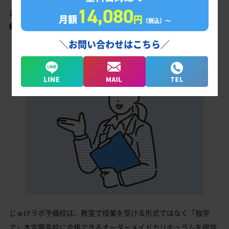
14,080
あなただけの学習計画だから成果が出る！
月額
円
（税込）〜
本吉響高校合格に向けた受験対策カリキュラ
ム
＼お問い合わせはこちら／
じゅけラボ予備校は、教室で授業を受ける形式ではなく「独学
で」本吉響高校に合格できるオーダーメイドカリキュラムを提供