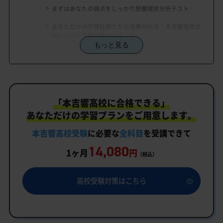
まずはあなたの弱点をしっかり把握現状分析テスト
あなただけの学習計画だから成果が出る！本吉響高校合
格に向けた受験対策カリキュラム
もっと見る
学習効果をしっかり確認定着度テスト
一人でも安心、学習相談
生徒にピッタリ合った「本吉響高校対策のオーダー
「本吉響高校に合格できる」
メイドカリキュラム」だから成果が出る！
あなただけの学習プランをご用意します。
カリキュラムや料金についてお気軽にご相談くださ
い
本吉響高校受験
に必要な
全科目
を受講できて
14,080
本吉響高校受験専門のオンライン家庭教師「いつで
1ヶ月
円
（税込）
もクイック指導」もご用意
本吉響高校の特徴
高校受験対策はこちら
教育理念
行事