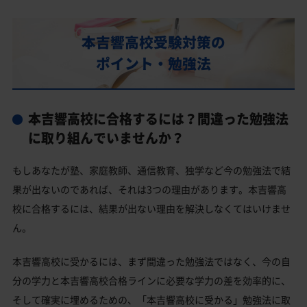
部活動
本吉響高校の偏差値
本吉響高校受験対策の
本吉響高校合格に必要な内申点の目安
ポイント・勉強法
内申点の計算方法
本吉響高校合格するには内申点と偏差値両方が必要
本吉響高校に合格するには？間違った勉強法
本吉響高校の所在地・アクセス
に取り組んでいませんか？
本吉響高校卒業生の主な大学進学実績
もしあなたが塾、家庭教師、通信教育、独学など今の勉強法で結
私立大学
果が出ないのであれば、それは3つの理由があります。本吉響高
本吉響高校と偏差値が近い公立高校一覧
校に合格するには、結果が出ない理由を解決しなくてはいけませ
ん。
本吉響高校と偏差値が近い私立・国立高校一覧
気仙沼市の他の公立高校
本吉響高校に受かるには、まず間違った勉強法ではなく、今の自
分の学力と本吉響高校合格ラインに必要な学力の差を効率的に、
気仙沼市の他の私立高校
そして確実に埋めるための、「本吉響高校に受かる」勉強法に取
本吉響高校受験生からのよくある質問