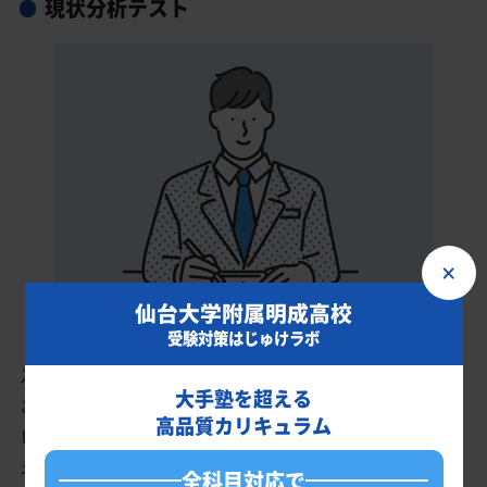
現状分析テスト
×
仙台大学附属明成高校
受験対策はじゅけラボ
入会時に現状分析テストを受けていただきます。
大手塾を超える
このテスト結果のデータをもとに、仙台大学附属明成高校を志望
高品質カリキュラム
しているあなたに英語・数学・国語・理科・社会の最適なカリキ
ュラムを作成します。
全科目対応で