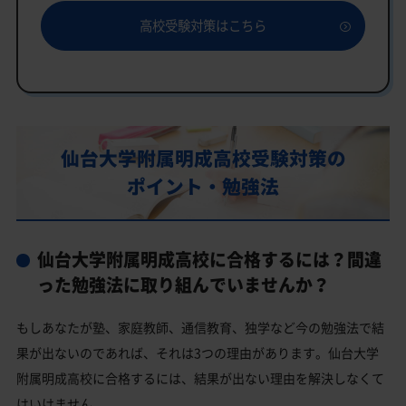
仙台大学附属明成高校受験専門のオンライン家庭教
師「いつでもクイック指導」もご用意
高校受験対策はこちら
仙台大学附属明成高校の特徴
教育理念
行事
部活動
仙台大学附属明成高校受験対策の
ポイント・勉強法
仙台大学附属明成高校の偏差値
仙台大学附属明成高校合格に必要な内申点の目安
内申点の計算方法
仙台大学附属明成高校に合格するには？間違
仙台大学附属明成高校合格するには内申点と偏差値両方
った勉強法に取り組んでいませんか？
が必要
もしあなたが塾、家庭教師、通信教育、独学など今の勉強法で結
仙台大学附属明成高校の所在地・アクセス
果が出ないのであれば、それは3つの理由があります。仙台大学
仙台大学附属明成高校卒業生の主な大学進学実績
附属明成高校に合格するには、結果が出ない理由を解決しなくて
私立大学
はいけません。