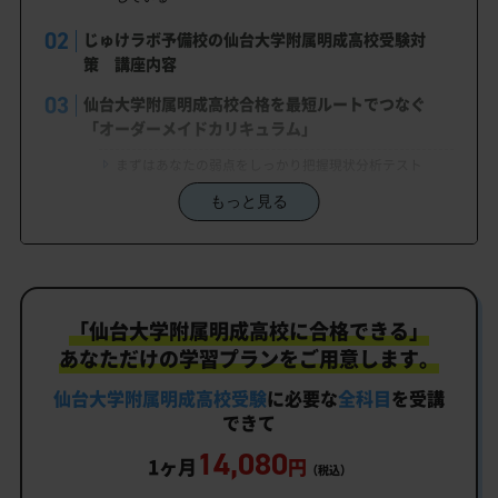
じゅけラボ予備校の仙台大学附属明成高校受験対
策 講座内容
仙台大学附属明成高校合格を最短ルートでつなぐ
「オーダーメイドカリキュラム」
まずはあなたの弱点をしっかり把握現状分析テスト
もっと見る
あなただけの学習計画だから成果が出る！仙台大学附属
明成高校合格に向けた受験対策カリキュラム
学習効果をしっかり確認定着度テスト
一人でも安心、学習相談
「仙台大学附属明成高校に合格できる」
生徒にピッタリ合った「仙台大学附属明成高校対策
あなただけの学習プランをご用意します。
のオーダーメイドカリキュラム」だから成果が出
る！
仙台大学附属明成高校受験
に必要な
全科目
を受講
できて
カリキュラムや料金についてお気軽にご相談くださ
14,080
い
1ヶ月
円
（税込）