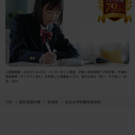
※調査概要：2025/7/18–9/3、インターネット調査、対象＝高校受験で子供が塾・予備校・
家庭教師（オンライン含む）を利用した保護者 n=375。表示比率は「安い・やや安い・妥
当」合計。
TOP
高校受験対策
宮城県
仙台大学附属明成高校