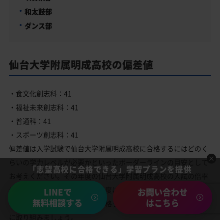
和太鼓部
ダンス部
仙台大学附属明成高校の偏差値
・食文化創志科：41
・福祉未来創志科：41
・普通科：41
・スポーツ創志科：41
偏差値は入学試験で仙台大学附属明成高校に合格するにはどのく
らいの学力レベルが必要かといったボーダーラインの目安として
「志望高校に合格できる」学習プランを提供
お考えください。その年度の仙台大学附属明成高校の入試の倍率
や問題内容によっても合格難易度は変わります。上記の偏差値を
LINEで
お問い合わせ
無料相談する
はこちら
仙台大学附属明成高校入試の合格ラインの偏差値目安として勉強
に取り組みましょう。