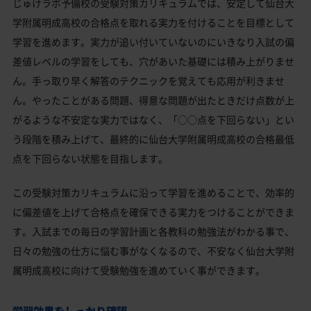
じゅけラボ予備校の受験対策カリキュラムでは、安定して仙台大
学附属明成高校の合格点を取れる実力を付けることを目標として
学習を進めます。実力が追い付いていないのにいきなり入試の偏
差値レベルの学習をしても、穴があいた基礎には積み上がりませ
ん。手っ取り早く解答のテクニックを覚えても応用が利きませ
ん。やったことがある問題、得意な問題が出たときだけ点数が上
がるような不安定な実力ではなく、「○○点を下回らない」とい
う段階を積み上げて、最終的に仙台大学附属明成高校の合格最低
点を下回らない状態を目指します。
この受験対策カリキュラムに沿って学習を進めることで、効率的
に偏差値を上げて合格点を確保できる実力をつけることができま
す。入試までの毎日の学習計画と各教科の勉強法がわかる事で、
日々の勉強の仕方に悩む事がなくなるので、不安なく仙台大学附
属明成高校に向けて受験勉強を進めていく事ができます。
学習効果をしっかり確認