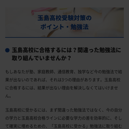
部活動
玉島高校の偏差値
玉島高校受験対策の
玉島高校合格に必要な内申点の目安
ポイント・勉強法
内申点の計算方法
玉島高校合格するには内申点と偏差値両方が必要
玉島高校に合格するには？間違った勉強法に
玉島高校の所在地・アクセス
取り組んでいませんか？
玉島高校卒業生の主な大学進学実績
もしあなたが塾、家庭教師、通信教育、独学など今の勉強法で結
国公立大学
果が出ないのであれば、それは3つの理由があります。玉島高校
私立大学
に合格するには、結果が出ない理由を解決しなくてはいけませ
ん。
玉島高校と偏差値が近い公立高校一覧
玉島高校と偏差値が近い私立・国立高校一覧
玉島高校に受かるには、まず間違った勉強法ではなく、今の自分
の学力と玉島高校合格ラインに必要な学力の差を効率的に、そし
倉敷市の他の公立高校
て確実に埋めるための、「玉島高校に受かる」勉強法に取り組む
倉敷市の他の私立高校