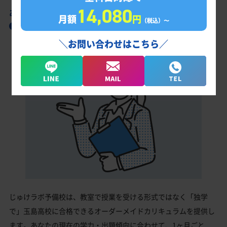
14,080
あなただけの学習計画だから成果が出る！
月額
円
（税込）〜
玉島高校合格に向けた受験対策カリキュラム
＼お問い合わせはこちら／
じゅけラボ予備校は、教室で授業を受ける形式ではなく「独学
で」玉島高校に合格できるオーダーメイドカリキュラムを提供し
ます。あなたの現在の学力・出題傾向に合わせて、1ヶ月ごと