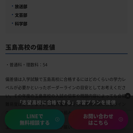
放送部
文芸部
科学部
玉島高校の偏差値
・普通科・理数科：54
偏差値は入学試験で玉島高校に合格するにはどのくらいの学力レ
ベルが必要かといったボーダーラインの目安としてお考えくださ
い。その年度の玉島高校の入試の倍率や問題内容によっても合格
「志望高校に合格できる」学習プランを提供
難易度は変わります。上記の偏差値を玉島高校入試の合格ライン
の偏差値目安として勉強に取り組みましょう。
LINEで
お問い合わせ
無料相談する
はこちら
玉島高校偏差値に現在の学力が届いているかどうかわからない方