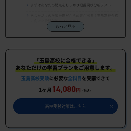
まずはあなたの弱点をしっかり把握現状分析テスト
あなただけの学習計画だから成果が出る！玉島高校合格
に向けた受験対策カリキュラム
もっと見る
学習効果をしっかり確認定着度テスト
一人でも安心、学習相談
生徒にピッタリ合った「玉島高校対策のオーダーメ
「玉島高校に合格できる」
イドカリキュラム」だから成果が出る！
あなただけの学習プランをご用意します。
カリキュラムや料金についてお気軽にご相談くださ
い
玉島高校受験
に必要な
全科目
を受講できて
14,080
玉島高校受験専門のオンライン家庭教師「いつでも
1ヶ月
円
（税込）
クイック指導」もご用意
玉島高校の特徴
高校受験対策はこちら
教育理念
行事