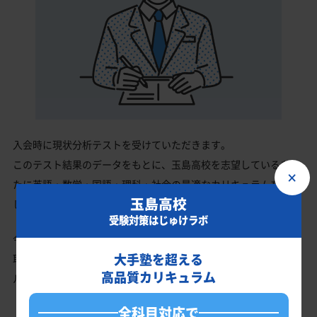
入会時に現状分析テストを受けていただきます。
このテスト結果のデータをもとに、玉島高校を志望しているあな
×
たに英語・数学・国語・理科・社会の最適なカリキュラムを作成
玉島高校
します。
受験対策はじゅけラボ
今の成績・偏差値から玉島高校の入試で確実に合格最低点以上を
大手塾を超える
取る、余裕を持って合格点を取るための勉強法、学習スケジュー
高品質カリキュラム
ルを明確にします。
全科目対応で