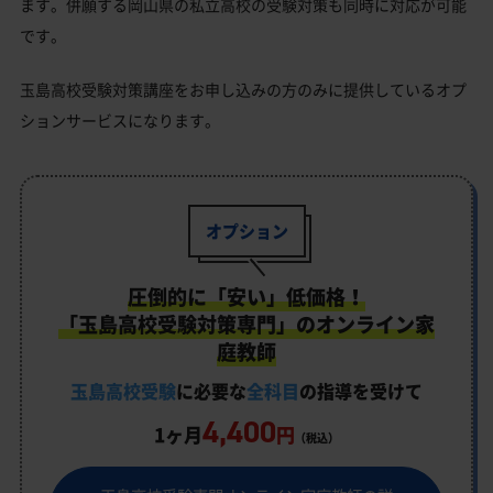
ます。併願する岡山県の私立高校の受験対策も同時に対応が可能
です。
玉島高校受験対策講座をお申し込みの方のみに提供しているオプ
ションサービスになります。
オプション
圧倒的に「安い」低価格！
「玉島高校受験対策専門」のオンライン家
庭教師
玉島高校受験
に必要な
全科目
の指導を受けて
4,400
1ヶ月
円
（税込）