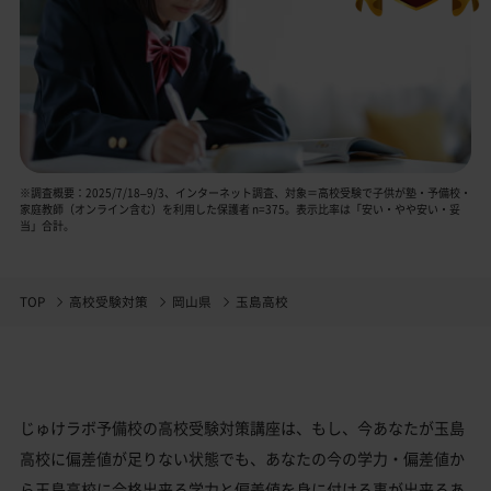
※調査概要：2025/7/18–9/3、インターネット調査、対象＝高校受験で子供が塾・予備校・
家庭教師（オンライン含む）を利用した保護者 n=375。表示比率は「安い・やや安い・妥
当」合計。
TOP
高校受験対策
岡山県
玉島高校
じゅけラボ予備校の高校受験対策講座は、もし、今あなたが玉島
高校に偏差値が足りない状態でも、あなたの今の学力・偏差値か
ら玉島高校に合格出来る学力と偏差値を身に付ける事が出来るあ