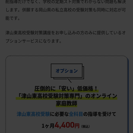
削指導だけでなく、学校の定期スト対策でわからない問題も解決
します。併願する岡山県の私立高校の受験対策も同時に対応が可
能です。
津山東高校受験対策講座をお申し込みの方のみに提供しているオ
プションサービスになります。
オプション
圧倒的に「安い」低価格！
「津山東高校受験対策専門」のオンライン
家庭教師
津山東高校受験
に必要な
全科目
の指導を受けて
4,400
1ヶ月
円
（税込）