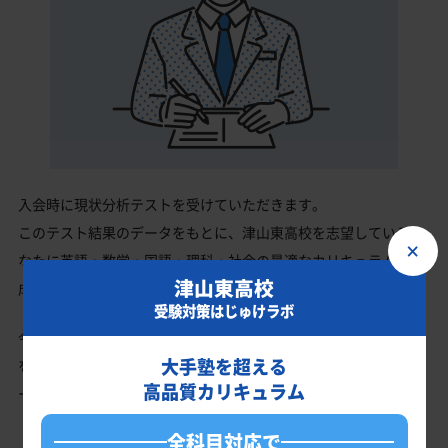
入会時に現状分析テストを受けていただきます。
このテスト結果のデータをもとに、津山東高校を志望しているあ
×
なたに英語・数学・国語・理科・社会の最適なカリキュラムを作
津山東高校
成します。
受験対策はじゅけラボ
今の成績・偏差値から津山東高校の入試で確実に合格最低点以上
大手塾を超える
を取る、余裕を持って合格点を取るための勉強法、学習スケジュ
高品質カリキュラム
ールを明確にします。
全科目対応で