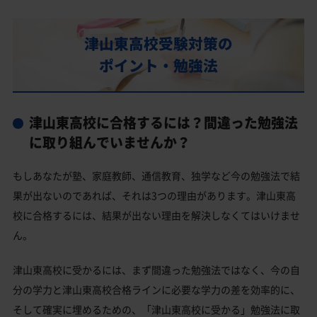
部活動
津山東高校の偏差値
津山東高校受験対策の
津山東高校合格に必要な内申点の目安
ポイント・勉強法
内申点の計算方法
津山東高校合格するには内申点と偏差値両方が必要
津山東高校に合格するには？間違った勉強法
津山東高校の所在地・アクセス
に取り組んでいませんか？
津山東高校卒業生の主な大学進学実績
もしあなたが塾、家庭教師、通信教育、独学など今の勉強法で結
国公立大学
果が出ないのであれば、それは3つの理由があります。津山東高
私立大学
校に合格するには、結果が出ない理由を解決しなくてはいけませ
ん。
津山東高校と偏差値が近い公立高校一覧
津山東高校と偏差値が近い私立・国立高校一覧
津山東高校に受かるには、まず間違った勉強法ではなく、今の自
分の学力と津山東高校合格ラインに必要な学力の差を効率的に、
津山市の他の公立高校
そして確実に埋めるための、「津山東高校に受かる」勉強法に取
津山市の他の私立高校