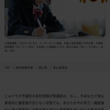
※調査概要：2025/7/18–9/3、インターネット調査、対象＝高校受験で子供が塾・予備校・
家庭教師（オンライン含む）を利用した保護者 n=375。表示比率は「安い・やや安い・妥
当」合計。
TOP
高校受験対策
岡山県
津山東高校
じゅけラボ予備校の高校受験対策講座は、もし、今あなたが津山
東高校に偏差値が足りない状態でも、あなたの今の学力・偏差値
から津山東高校に合格出来る学力と偏差値を身に付ける事が出来