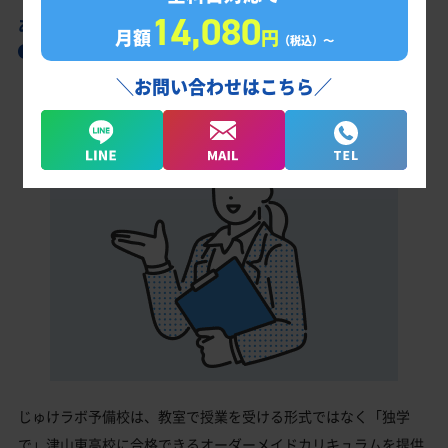
14,080
あなただけの学習計画だから成果が出る！
月額
円
（税込）〜
津山東高校合格に向けた受験対策カリキュラ
ム
＼お問い合わせはこちら／
じゅけラボ予備校は、教室で授業を受ける形式ではなく「独学
で」津山東高校に合格できるオーダーメイドカリキュラムを提供