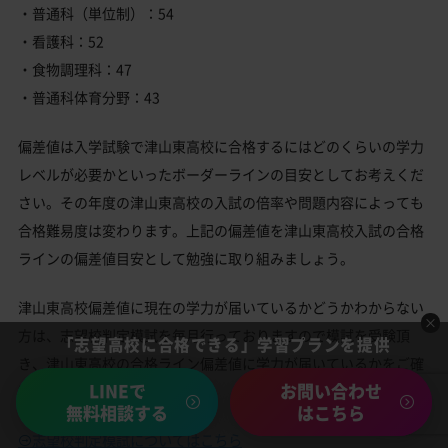
・普通科（単位制）：54
・看護科：52
・食物調理科：47
・普通科体育分野：43
偏差値は入学試験で津山東高校に合格するにはどのくらいの学力
レベルが必要かといったボーダーラインの目安としてお考えくだ
さい。その年度の津山東高校の入試の倍率や問題内容によっても
合格難易度は変わります。上記の偏差値を津山東高校入試の合格
ラインの偏差値目安として勉強に取り組みましょう。
津山東高校偏差値に現在の学力が届いているかどうかわからない
方は、志望校判定模試を毎月行っておりますので模試を受験頂
「志望高校に合格できる」学習プランを提供
き、津山東高校の合格ライン偏差値に学力が届いているかをご確
LINEで
お問い合わせ
認下さい。
無料相談する
はこちら
志望校判定模試についてはこちら