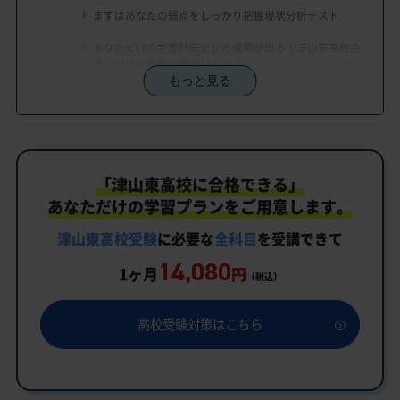
まずはあなたの弱点をしっかり把握現状分析テスト
あなただけの学習計画だから成果が出る！津山東高校合
格に向けた受験対策カリキュラム
もっと見る
学習効果をしっかり確認定着度テスト
一人でも安心、学習相談
生徒にピッタリ合った「津山東高校対策のオーダー
「津山東高校に合格できる」
メイドカリキュラム」だから成果が出る！
あなただけの学習プランをご用意します。
カリキュラムや料金についてお気軽にご相談くださ
い
津山東高校受験
に必要な
全科目
を受講できて
14,080
津山東高校受験専門のオンライン家庭教師「いつで
1ヶ月
円
（税込）
もクイック指導」もご用意
津山東高校の特徴
高校受験対策はこちら
教育理念
行事