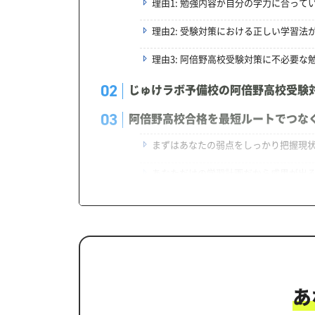
理由1: 勉強内容が自分の学力に合って
理由2: 受験対策における正しい学習法
理由3: 阿倍野高校受験対策に不必要な
じゅけラボ予備校の阿倍野高校受験
阿倍野高校合格を最短ルートでつな
まずはあなたの弱点をしっかり把握現
あなただけの学習計画だから成果が出
学習効果をしっかり確認定着度テスト
一人でも安心、学習相談
生徒にピッタリ合った「阿倍野高校
カリキュラムや料金についてお気軽
あ