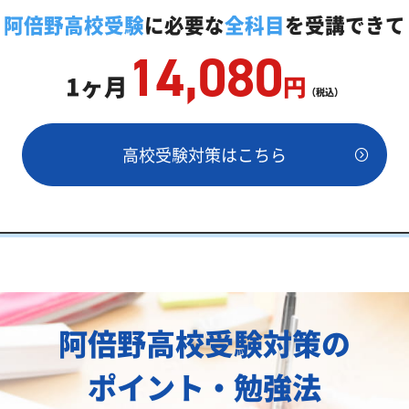
庭教師「いつでもクイック指導」もご用意
阿倍野高校受験
に必要な
全科目
を受講できて
14,080
1ヶ月
円
（税込）
高校受験対策はこちら
安
値両方が必要
阿倍野高校受験対策の
績
ポイント・勉強法