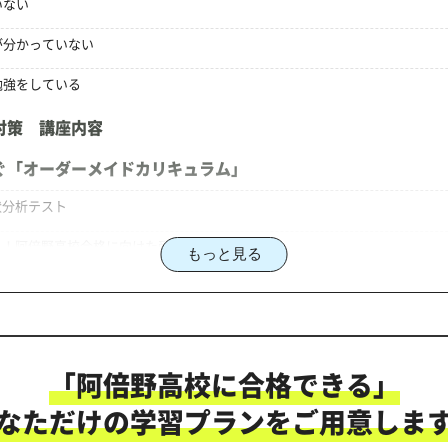
いない
が分かっていない
勉強をしている
対策 講座内容
ぐ「オーダーメイドカリキュラム」
状分析テスト
る！阿倍野高校合格に向けた受験対策カリキュラム
もっと見る
対策のオーダーメイドカリキュラム」だから成果が出る！
「阿倍野高校に合格できる」
にご相談ください
なただけの学習プランをご用意しま