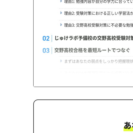
理由1: 勉強内容が自分の学力に合って
理由2: 受験対策における正しい学習法
理由3: 交野高校受験対策に不必要な勉
じゅけラボ予備校の交野高校受験対
交野高校合格を最短ルートでつなぐ
まずはあなたの弱点をしっかり把握現
あなただけの学習計画だから成果が出
学習効果をしっかり確認定着度テスト
一人でも安心、学習相談
生徒にピッタリ合った「交野高校対
カリキュラムや料金についてお気軽
あ