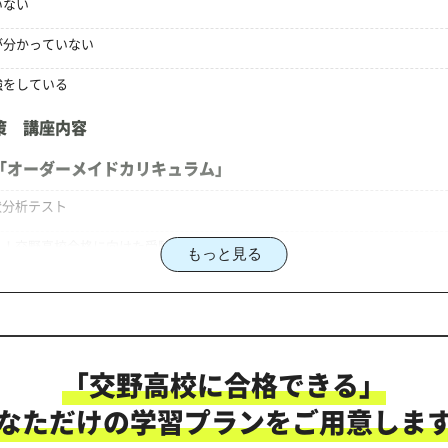
いない
が分かっていない
強をしている
策 講座内容
「オーダーメイドカリキュラム」
状分析テスト
る！交野高校合格に向けた受験対策カリキュラム
もっと見る
策のオーダーメイドカリキュラム」だから成果が出る！
「交野高校に合格できる」
にご相談ください
なただけの学習プランをご用意しま