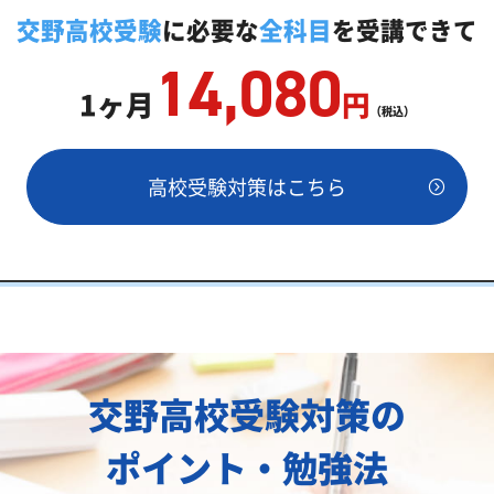
教師「いつでもクイック指導」もご用意
交野高校受験
に必要な
全科目
を受講できて
14,080
1ヶ月
円
（税込）
高校受験対策はこちら
両方が必要
交野高校受験対策の
ポイント・勉強法