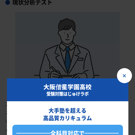
現状分析テスト
×
大阪偕星学園高校
受験対策はじゅけラボ
入会時に現状分析テストを受けていただきます。
大手塾を超える
このテスト結果のデータをもとに、大阪偕星学園高校を志望して
高品質カリキュラム
いるあなたに英語・数学・国語・理科・社会の最適なカリキュラ
ムを作成します。
全科目対応で