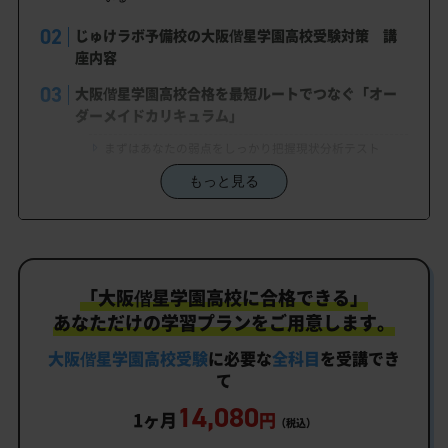
じゅけラボ予備校の大阪偕星学園高校受験対策 講
座内容
大阪偕星学園高校合格を最短ルートでつなぐ「オー
ダーメイドカリキュラム」
まずはあなたの弱点をしっかり把握現状分析テスト
もっと見る
あなただけの学習計画だから成果が出る！大阪偕星学園
高校合格に向けた受験対策カリキュラム
学習効果をしっかり確認定着度テスト
一人でも安心、学習相談
「大阪偕星学園高校に合格できる」
生徒にピッタリ合った「大阪偕星学園高校対策のオ
あなただけの学習プランをご用意します。
ーダーメイドカリキュラム」だから成果が出る！
大阪偕星学園高校受験
に必要な
全科目
を受講でき
カリキュラムや料金についてお気軽にご相談くださ
て
い
14,080
1ヶ月
円
（税込）
大阪偕星学園高校受験専門のオンライン家庭教師