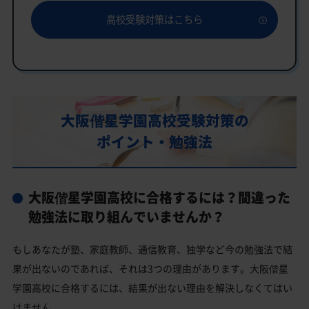
「いつでもクイック指導」もご用意
高校受験対策はこちら
大阪偕星学園高校の特徴
教育理念
行事
部活動
大阪偕星学園高校受験対策の
大阪偕星学園高校の偏差値
ポイント・勉強法
大阪偕星学園高校合格に必要な内申点の目安
内申点の計算方法
大阪偕星学園高校に合格するには？間違った
大阪偕星学園高校合格するには内申点と偏差値両方が必
要
勉強法に取り組んでいませんか？
大阪偕星学園高校の所在地・アクセス
もしあなたが塾、家庭教師、通信教育、独学など今の勉強法で結
大阪偕星学園高校卒業生の主な大学進学実績
果が出ないのであれば、それは3つの理由があります。大阪偕星
国公立大学
学園高校に合格するには、結果が出ない理由を解決しなくてはい
けません。