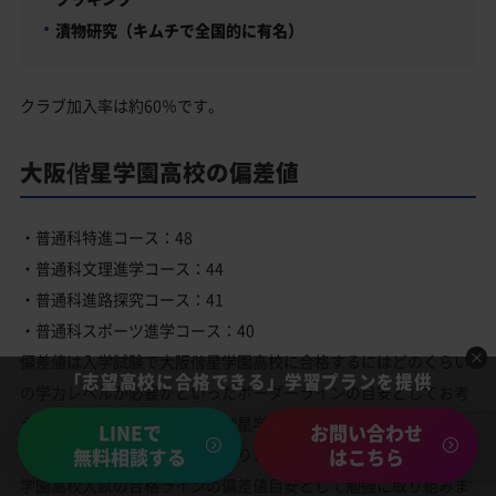
漬物研究（キムチで全国的に有名）
クラブ加入率は約60％です。
大阪偕星学園高校の偏差値
・普通科特進コース：48
・普通科文理進学コース：44
・普通科進路探究コース：41
・普通科スポーツ進学コース：40
偏差値は入学試験で大阪偕星学園高校に合格するにはどのくらい
「志望高校に合格できる」学習プランを提供
の学力レベルが必要かといったボーダーラインの目安としてお考
えください。その年度の大阪偕星学園高校の入試の倍率や問題内
LINEで
お問い合わせ
容によっても合格難易度は変わります。上記の偏差値を大阪偕星
無料相談する
はこちら
学園高校入試の合格ラインの偏差値目安として勉強に取り組みま