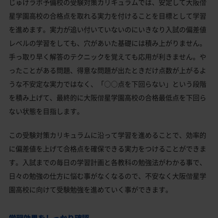
じゅけラボ予備校の受験対策カリキュラムでは、安定して大阪偕
星学園高校の合格点を取れる実力を付けることを目標として学習
を進めます。実力が追い付いていないのにいきなり入試の偏差値
レベルの学習をしても、穴があいた基礎には積み上がりません。
手っ取り早く解答のテクニックを覚えても応用が利きません。や
ったことがある問題、得意な問題が出たときだけ点数が上がるよ
うな不安定な実力ではなく、「○○点を下回らない」という段階
を積み上げて、最終的に大阪偕星学園高校の合格最低点を下回ら
ない状態を目指します。
この受験対策カリキュラムに沿って学習を進めることで、効率的
に偏差値を上げて合格点を確保できる実力をつけることができま
す。入試までの毎日の学習計画と各教科の勉強法がわかる事で、
日々の勉強の仕方に悩む事がなくなるので、不安なく大阪偕星学
園高校に向けて受験勉強を進めていく事ができます。
学習効果をしっかり確認