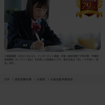
※調査概要：2025/7/18–9/3、インターネット調査、対象＝高校受験で子供が塾・予備校・
家庭教師（オンライン含む）を利用した保護者 n=375。表示比率は「安い・やや安い・妥
当」合計。
TOP
高校受験対策
大阪府
大阪偕星学園高校