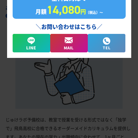
14,080
あなただけの学習計画だから成果が出る！
月額
円
（税込）〜
飛鳥高校合格に向けた受験対策カリキュラム
＼お問い合わせはこちら／
じゅけラボ予備校は、教室で授業を受ける形式ではなく「独学
で」飛鳥高校に合格できるオーダーメイドカリキュラムを提供し
ます。あなたの現在の学力・出題傾向に合わせて、1ヶ月ごと