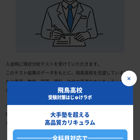
入会時に現状分析テストを受けていただきます。
このテスト結果のデータをもとに、飛鳥高校を志望しているあな
×
たに英語・数学・国語・理科・社会の最適なカリキュラムを作成
飛鳥高校
します。
受験対策はじゅけラボ
今の成績・偏差値から飛鳥高校の入試で確実に合格最低点以上を
大手塾を超える
取る、余裕を持って合格点を取るための勉強法、学習スケジュー
高品質カリキュラム
ルを明確にします。
全科目対応で