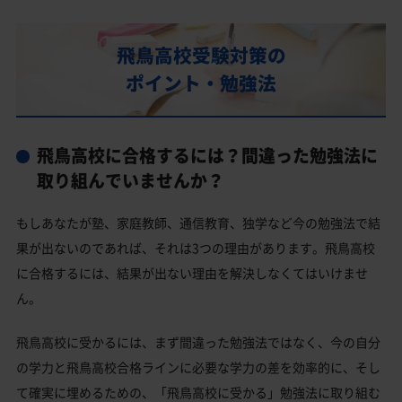
飛鳥高校の偏差値
飛鳥高校合格に必要な内申点の目安
飛鳥高校受験対策の
内申点の計算方法
ポイント・勉強法
飛鳥高校合格するには内申点と偏差値両方が必要
飛鳥高校の所在地・アクセス
飛鳥高校に合格するには？間違った勉強法に
飛鳥高校卒業生の主な大学進学実績
取り組んでいませんか？
国公立大学
もしあなたが塾、家庭教師、通信教育、独学など今の勉強法で結
私立大学
果が出ないのであれば、それは3つの理由があります。飛鳥高校
飛鳥高校と偏差値が近い公立高校一覧
に合格するには、結果が出ない理由を解決しなくてはいけませ
ん。
飛鳥高校と偏差値が近い私立・国立高校一覧
北区の他の公立高校
飛鳥高校に受かるには、まず間違った勉強法ではなく、今の自分
の学力と飛鳥高校合格ラインに必要な学力の差を効率的に、そし
北区の他の私立高校
て確実に埋めるための、「飛鳥高校に受かる」勉強法に取り組む
飛鳥高校受験生からのよくある質問