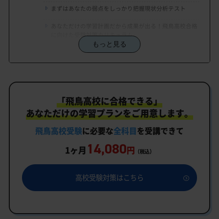
まずはあなたの弱点をしっかり把握現状分析テスト
あなただけの学習計画だから成果が出る！飛鳥高校合格
に向けた受験対策カリキュラム
もっと見る
学習効果をしっかり確認定着度テスト
一人でも安心、学習相談
生徒にピッタリ合った「飛鳥高校対策のオーダーメ
「飛鳥高校に合格できる」
イドカリキュラム」だから成果が出る！
あなただけの学習プランをご用意します。
カリキュラムや料金についてお気軽にご相談くださ
い
飛鳥高校受験
に必要な
全科目
を受講できて
14,080
飛鳥高校受験専門のオンライン家庭教師「いつでも
1ヶ月
円
（税込）
クイック指導」もご用意
飛鳥高校の特徴
高校受験対策はこちら
行事
部活動