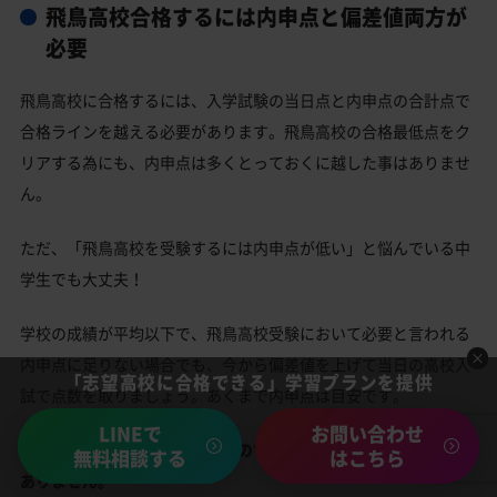
飛鳥高校合格するには内申点と偏差値両方が
必要
飛鳥高校に合格するには、入学試験の当日点と内申点の合計点で
合格ラインを越える必要があります。飛鳥高校の合格最低点をク
リアする為にも、内申点は多くとっておくに越した事はありませ
ん。
ただ、「飛鳥高校を受験するには内申点が低い」と悩んでいる中
学生でも大丈夫！
学校の成績が平均以下で、飛鳥高校受験において必要と言われる
内申点に足りない場合でも、今から偏差値を上げて当日の高校入
「志望高校に合格できる」学習プランを提供
試で点数を取りましょう。あくまで内申点は目安です。
LINEで
お問い合わせ
当日の高校入試で逆転できますので飛鳥高校合格を諦める必要は
無料相談する
はこちら
ありません。