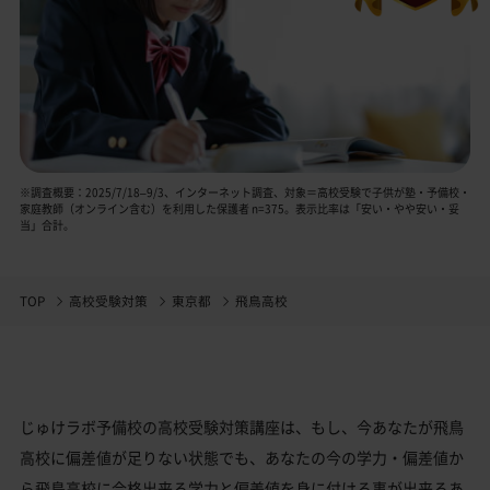
※調査概要：2025/7/18–9/3、インターネット調査、対象＝高校受験で子供が塾・予備校・
家庭教師（オンライン含む）を利用した保護者 n=375。表示比率は「安い・やや安い・妥
当」合計。
TOP
高校受験対策
東京都
飛鳥高校
じゅけラボ予備校の高校受験対策講座は、もし、今あなたが飛鳥
高校に偏差値が足りない状態でも、あなたの今の学力・偏差値か
ら飛鳥高校に合格出来る学力と偏差値を身に付ける事が出来るあ