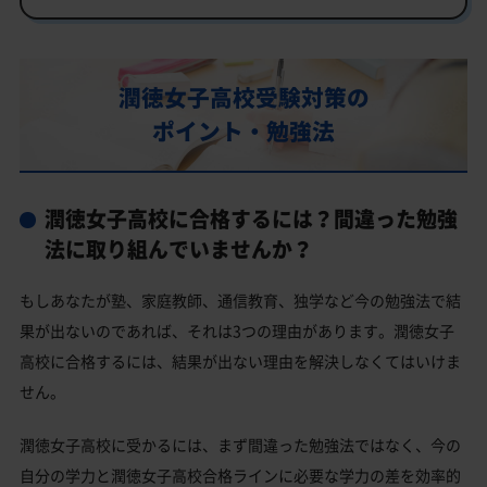
行事
部活動
潤徳女子高校受験対策の
潤徳女子高校の偏差値
ポイント・勉強法
潤徳女子高校合格に必要な内申点の目安
内申点の計算方法
潤徳女子高校に合格するには？間違った勉強
潤徳女子高校合格するには内申点と偏差値両方が必要
法に取り組んでいませんか？
潤徳女子高校の所在地・アクセス
もしあなたが塾、家庭教師、通信教育、独学など今の勉強法で結
潤徳女子高校卒業生の主な大学進学実績
果が出ないのであれば、それは3つの理由があります。潤徳女子
国公立大学
高校に合格するには、結果が出ない理由を解決しなくてはいけま
私立大学
せん。
潤徳女子高校と偏差値が近い公立高校一覧
潤徳女子高校に受かるには、まず間違った勉強法ではなく、今の
潤徳女子高校と偏差値が近い私立・国立高校一覧
自分の学力と潤徳女子高校合格ラインに必要な学力の差を効率的