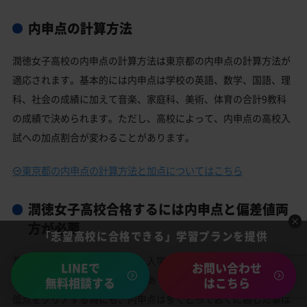
内申点の計算方法
潤徳女子高校の内申点の計算方法は東京都の内申点の計算方法が
適応されます。基本的には内申点は学校の英語、数学、国語、理
科、社会の成績に加えて音楽、家庭科、美術、体育の合計9教科
の成績で決められます。ただし、高校によって、内申点の高校入
試への加点割合が変わることがあります。
東京都の内申点の計算方法と加点についてはこちら
潤徳女子高校合格するには内申点と偏差値両
方が必要
「志望高校に合格できる」学習プランを提供
潤徳女子高校に合格するには、入学試験の当日点と内申点の合計
LINEで
お問い合わせ
点で合格ラインを越える必要があります。潤徳女子高校の合格最
無料相談する
はこちら
低点をクリアする為にも、内申点は多くとっておくに越した事は