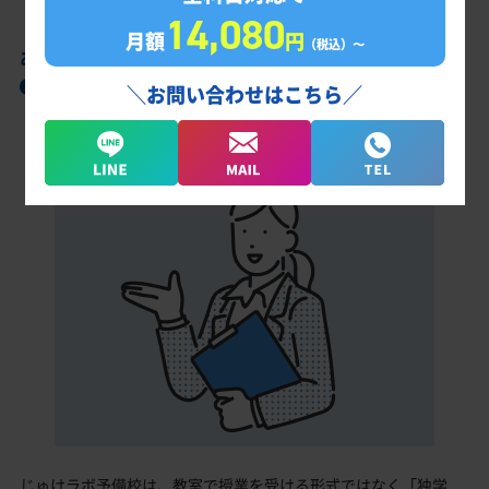
14,080
月額
円
（税込）〜
あなただけの学習計画だから成果が出る！
潤徳女子高校合格に向けた受験対策カリキュ
＼お問い合わせはこちら／
ラム
じゅけラボ予備校は、教室で授業を受ける形式ではなく「独学