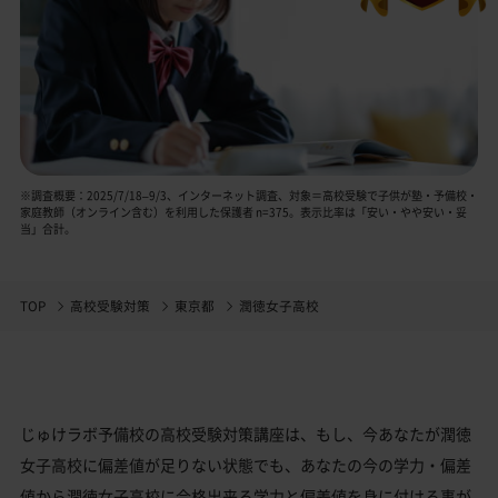
※調査概要：2025/7/18–9/3、インターネット調査、対象＝高校受験で子供が塾・予備校・
家庭教師（オンライン含む）を利用した保護者 n=375。表示比率は「安い・やや安い・妥
当」合計。
TOP
高校受験対策
東京都
潤徳女子高校
じゅけラボ予備校の高校受験対策講座は、もし、今あなたが潤徳
女子高校に偏差値が足りない状態でも、あなたの今の学力・偏差
値から潤徳女子高校に合格出来る学力と偏差値を身に付ける事が