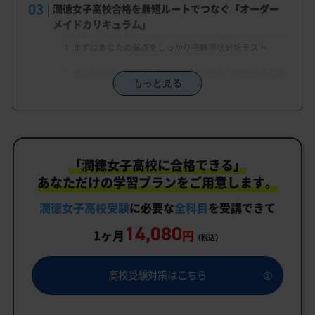
潤徳女子高校合格を最短ルートでつなぐ「オーダー
メイドカリキュラム」
まずはあなたの弱点をしっかり把握現状分析テスト
あなただけの学習計画だから成果が出る！潤徳女子高校
もっと見る
合格に向けた受験対策カリキュラム
学習効果をしっかり確認定着度テスト
一人でも安心、学習相談
「潤徳女子高校に合格できる」
生徒にピッタリ合った「潤徳女子高校対策のオーダ
ーメイドカリキュラム」だから成果が出る！
あなただけの学習プランをご用意します。
カリキュラムや料金についてお気軽にご相談くださ
潤徳女子高校受験
に必要な
全科目
を受講できて
い
14,080
1ヶ月
円
（税込）
潤徳女子高校受験専門のオンライン家庭教師「いつ
でもクイック指導」もご用意
高校受験対策はこちら
潤徳女子高校の特徴
教育理念