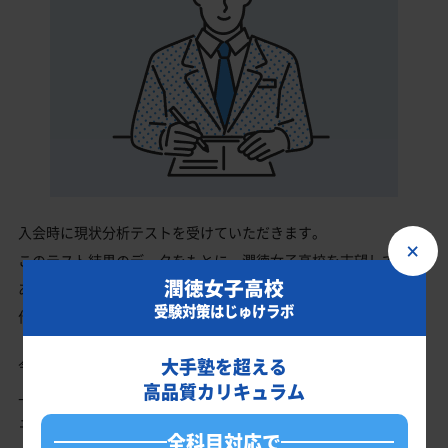
入会時に現状分析テストを受けていただきます。
×
このテスト結果のデータをもとに、潤徳女子高校を志望している
潤徳女子高校
あなたに英語・数学・国語・理科・社会の最適なカリキュラムを
受験対策はじゅけラボ
作成します。
大手塾を超える
今の成績・偏差値から潤徳女子高校の入試で確実に合格最低点以
高品質カリキュラム
上を取る、余裕を持って合格点を取るための勉強法、学習スケジ
ュールを明確にします。
全科目対応で