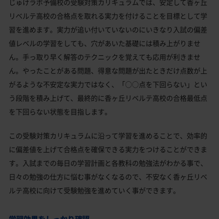
じゅけラボ予備校の受験対策カリキュラムでは、安定して香ヶ丘
リベルテ高校の合格点を取れる実力を付けることを目標として学
習を進めます。実力が追い付いていないのにいきなり入試の偏差
値レベルの学習をしても、穴があいた基礎には積み上がりませ
ん。手っ取り早く解答のテクニックを覚えても応用が利きませ
ん。やったことがある問題、得意な問題が出たときだけ点数が上
がるような不安定な実力ではなく、「○○点を下回らない」とい
う段階を積み上げて、最終的に香ヶ丘リベルテ高校の合格最低点
を下回らない状態を目指します。
この受験対策カリキュラムに沿って学習を進めることで、効率的
に偏差値を上げて合格点を確保できる実力をつけることができま
す。入試までの毎日の学習計画と各教科の勉強法がわかる事で、
日々の勉強の仕方に悩む事がなくなるので、不安なく香ヶ丘リベ
ルテ高校に向けて受験勉強を進めていく事ができます。
学習効果をしっかり確認