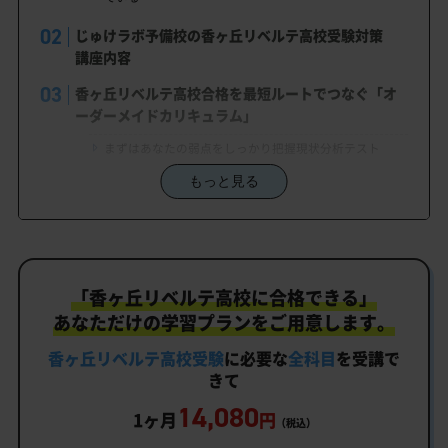
じゅけラボ予備校の香ヶ丘リベルテ高校受験対策
講座内容
香ヶ丘リベルテ高校合格を最短ルートでつなぐ「オ
ーダーメイドカリキュラム」
まずはあなたの弱点をしっかり把握現状分析テスト
もっと見る
あなただけの学習計画だから成果が出る！香ヶ丘リベル
テ高校合格に向けた受験対策カリキュラム
学習効果をしっかり確認定着度テスト
一人でも安心、学習相談
「香ヶ丘リベルテ高校に合格できる」
生徒にピッタリ合った「香ヶ丘リベルテ高校対策の
あなただけの学習プランをご用意します。
オーダーメイドカリキュラム」だから成果が出る！
香ヶ丘リベルテ高校受験
に必要な
全科目
を受講で
カリキュラムや料金についてお気軽にご相談くださ
きて
い
14,080
1ヶ月
円
（税込）
香ヶ丘リベルテ高校受験専門のオンライン家庭教師