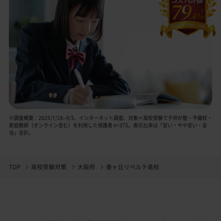
※調査概要：2025/7/18–9/3、インターネット調査、対象＝高校受験で子供が塾・予備校・
家庭教師（オンライン含む）を利用した保護者 n=375。表示比率は「安い・やや安い・妥
当」合計。
TOP
高校受験対策
大阪府
香ヶ丘リベルテ高校