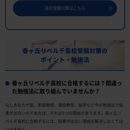
「いつでもクイック指導」もご用意
高校受験対策はこちら
香ヶ丘リベルテ高校の特徴
教育理念
行事
部活動
香ヶ丘リベルテ高校受験対策の
香ヶ丘リベルテ高校の偏差値
ポイント・勉強法
香ヶ丘リベルテ高校合格に必要な内申点の目安
内申点の計算方法
香ヶ丘リベルテ高校に合格するには？間違っ
香ヶ丘リベルテ高校合格するには内申点と偏差値両方が
必要
た勉強法に取り組んでいませんか？
香ヶ丘リベルテ高校の所在地・アクセス
もしあなたが塾、家庭教師、通信教育、独学など今の勉強法で結
香ヶ丘リベルテ高校卒業生の主な大学進学実績
果が出ないのであれば、それは3つの理由があります。香ヶ丘リ
私立大学
ベルテ高校に合格するには、結果が出ない理由を解決しなくては
いけません。