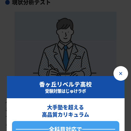
現状分析テスト
×
香ヶ丘リベルテ高校
受験対策はじゅけラボ
入会時に現状分析テストを受けていただきます。
大手塾を超える
このテスト結果のデータをもとに、香ヶ丘リベルテ高校を志望し
高品質カリキュラム
ているあなたに英語・数学・国語・理科・社会の最適なカリキュ
ラムを作成します。
全科目対応で