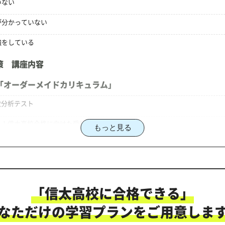
いない
が分かっていない
強をしている
策 講座内容
「オーダーメイドカリキュラム」
状分析テスト
る！信太高校合格に向けた受験対策カリキュラム
もっと見る
策のオーダーメイドカリキュラム」だから成果が出る！
「信太高校に合格できる」
にご相談ください
なただけの学習プランをご用意しま