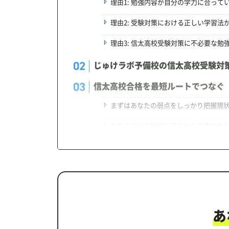
理由1: 勉強内容が自分の学力に合って
理由2: 受験対策における正しい学習法
理由3: 信太高校受験対策に不必要な勉
じゅけラボ予備校の信太高校受験対
信太高校合格を最短ルートでつなぐ
まずはあなたの弱点をしっかり把握現
あなただけの学習計画だから成果が出
学習効果をしっかり確認定着度テスト
一人でも安心、学習相談
生徒にピッタリ合った「信太高校対
カリキュラムや料金についてお気軽
あ