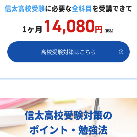
教師「いつでもクイック指導」もご用意
信太高校受験
に必要な
全科目
を受講できて
14,080
1ヶ月
円
（税込）
高校受験対策はこちら
両方が必要
信太高校受験対策の
ポイント・勉強法