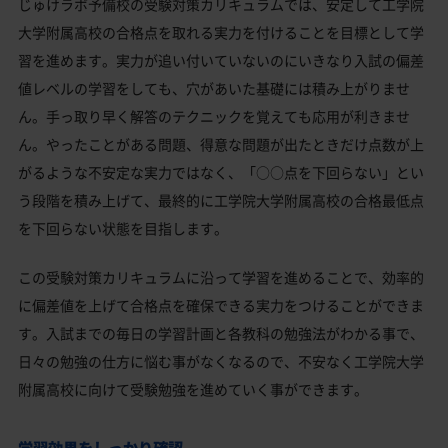
じゅけラボ予備校の受験対策カリキュラムでは、安定して工学院
大学附属高校の合格点を取れる実力を付けることを目標として学
習を進めます。実力が追い付いていないのにいきなり入試の偏差
値レベルの学習をしても、穴があいた基礎には積み上がりませ
ん。手っ取り早く解答のテクニックを覚えても応用が利きませ
ん。やったことがある問題、得意な問題が出たときだけ点数が上
がるような不安定な実力ではなく、「○○点を下回らない」とい
う段階を積み上げて、最終的に工学院大学附属高校の合格最低点
を下回らない状態を目指します。
この受験対策カリキュラムに沿って学習を進めることで、効率的
に偏差値を上げて合格点を確保できる実力をつけることができま
す。入試までの毎日の学習計画と各教科の勉強法がわかる事で、
日々の勉強の仕方に悩む事がなくなるので、不安なく工学院大学
附属高校に向けて受験勉強を進めていく事ができます。
学習効果をしっかり確認