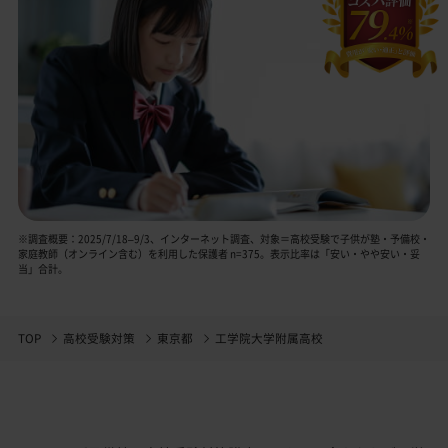
※調査概要：2025/7/18–9/3、インターネット調査、対象＝高校受験で子供が塾・予備校・
家庭教師（オンライン含む）を利用した保護者 n=375。表示比率は「安い・やや安い・妥
当」合計。
TOP
高校受験対策
東京都
工学院大学附属高校