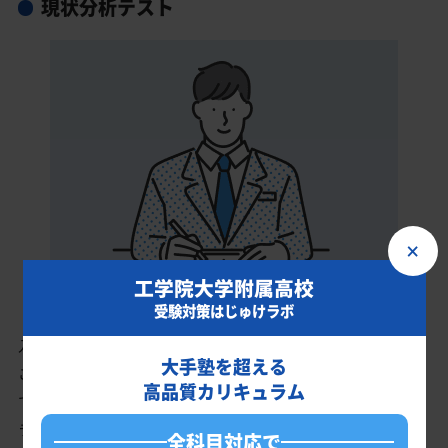
現状分析テスト
×
工学院大学附属高校
受験対策はじゅけラボ
入会時に現状分析テストを受けていただきます。
大手塾を超える
このテスト結果のデータをもとに、工学院大学附属高校を志望し
高品質カリキュラム
ているあなたに英語・数学・国語・理科・社会の最適なカリキュ
ラムを作成します。
全科目対応で