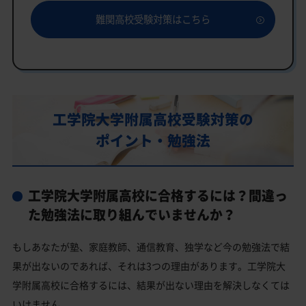
「いつでもクイック指導」もご用意
難関高校受験対策はこちら
工学院大学附属高校の特徴
教育理念
行事
部活動
工学院大学附属高校受験対策の
工学院大学附属高校の偏差値
ポイント・勉強法
工学院大学附属高校合格に必要な内申点の目安
内申点の計算方法
工学院大学附属高校に合格するには？間違っ
工学院大学附属高校合格するには内申点と偏差値両方が
必要
た勉強法に取り組んでいませんか？
工学院大学附属高校の所在地・アクセス
もしあなたが塾、家庭教師、通信教育、独学など今の勉強法で結
工学院大学附属高校卒業生の主な大学進学実績
果が出ないのであれば、それは3つの理由があります。工学院大
国公立大学
学附属高校に合格するには、結果が出ない理由を解決しなくては
いけません。