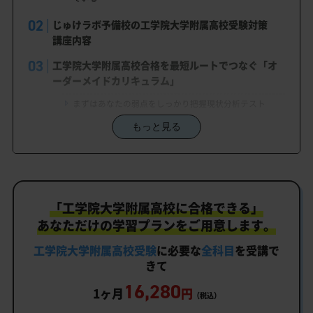
じゅけラボ予備校の工学院大学附属高校受験対策
講座内容
工学院大学附属高校合格を最短ルートでつなぐ「オ
ーダーメイドカリキュラム」
まずはあなたの弱点をしっかり把握現状分析テスト
もっと見る
あなただけの学習計画だから成果が出る！工学院大学附
属高校合格に向けた受験対策カリキュラム
学習効果をしっかり確認定着度テスト
一人でも安心、学習相談
「工学院大学附属高校に合格できる」
生徒にピッタリ合った「工学院大学附属高校対策の
あなただけの学習プランをご用意します。
オーダーメイドカリキュラム」だから成果が出る！
工学院大学附属高校受験
に必要な
全科目
を受講で
カリキュラムや料金についてお気軽にご相談くださ
きて
い
16,280
1ヶ月
円
（税込）
工学院大学附属高校受験専門のオンライン家庭教師