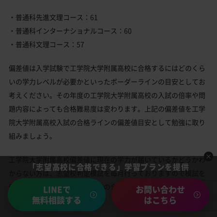
・普通科先進文理コース：61
・普通科インターナショナルコース：60
・普通科文理コース：57
偏差値は入学試験で工学院大学附属高校に合格するにはどのくら
いの学力レベルが必要かといったボーダーラインの目安としてお
考えください。その年度の工学院大学附属高校の入試の倍率や問
題内容によっても合格難易度は変わります。上記の偏差値を工学
院大学附属高校入試の合格ラインの偏差値目安として勉強に取り
組みましょう。
工学院大学附属高校偏差値に現在の学力が届いているかどうかわ
「志望高校に合格できる」学習プランを提供
からない方は、志望校判定模試を毎月行っておりますので模試を
受験頂き、工学院大学附属高校の合格ライン偏差値に学力が届い
LINEで
お問い合わせ
無料相談する
はこちら
ているかをご確認下さい。