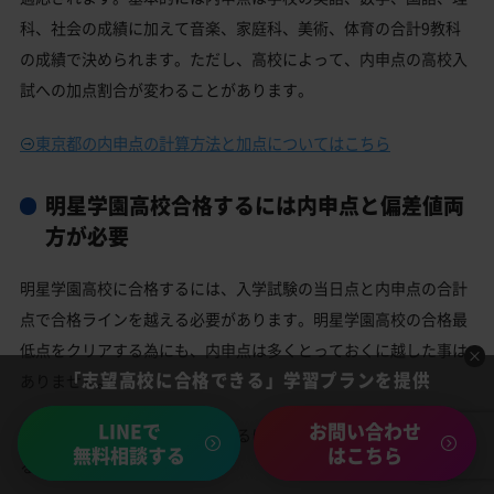
科、社会の成績に加えて音楽、家庭科、美術、体育の合計9教科
の成績で決められます。ただし、高校によって、内申点の高校入
試への加点割合が変わることがあります。
東京都の内申点の計算方法と加点についてはこちら
明星学園高校合格するには内申点と偏差値両
方が必要
明星学園高校に合格するには、入学試験の当日点と内申点の合計
点で合格ラインを越える必要があります。明星学園高校の合格最
低点をクリアする為にも、内申点は多くとっておくに越した事は
「志望高校に合格できる」学習プランを提供
ありません。
LINEで
お問い合わせ
ただ、「明星学園高校を受験するには内申点が低い」と悩んでい
無料相談する
はこちら
る中学生でも大丈夫！