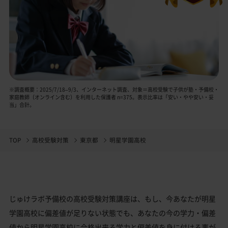
※調査概要：2025/7/18–9/3、インターネット調査、対象＝高校受験で子供が塾・予備校・
家庭教師（オンライン含む）を利用した保護者 n=375。表示比率は「安い・やや安い・妥
当」合計。
TOP
高校受験対策
東京都
明星学園高校
じゅけラボ予備校の高校受験対策講座は、もし、今あなたが明星
学園高校に偏差値が足りない状態でも、あなたの今の学力・偏差
値から明星学園高校に合格出来る学力と偏差値を身に付ける事が