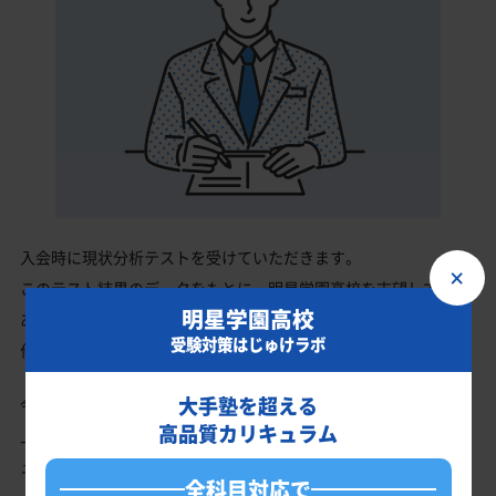
入会時に現状分析テストを受けていただきます。
×
このテスト結果のデータをもとに、明星学園高校を志望している
明星学園高校
あなたに英語・数学・国語・理科・社会の最適なカリキュラムを
受験対策はじゅけラボ
作成します。
大手塾を超える
今の成績・偏差値から明星学園高校の入試で確実に合格最低点以
高品質カリキュラム
上を取る、余裕を持って合格点を取るための勉強法、学習スケジ
ュールを明確にします。
全科目対応で