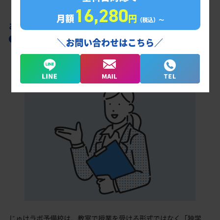
16,280
月額
円
（税込）〜
あなただけの学習計画だから成果が出る！
明星学園高校合格に向けた受験対策カリキュ
＼お問い合わせはこちら／
ラム
じゅけラボ予備校は、教室で授業を受ける形式ではなく「独学