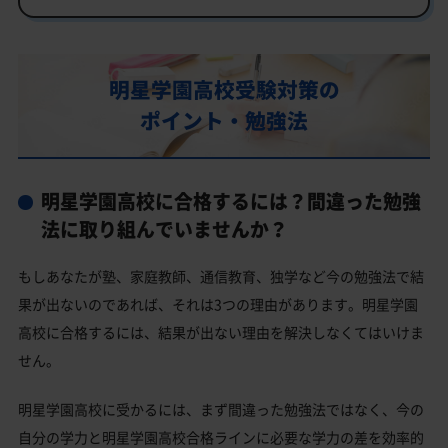
行事
部活動
明星学園高校受験対策の
明星学園高校の偏差値
ポイント・勉強法
明星学園高校合格に必要な内申点の目安
内申点の計算方法
明星学園高校に合格するには？間違った勉強
明星学園高校合格するには内申点と偏差値両方が必要
法に取り組んでいませんか？
明星学園高校の所在地・アクセス
もしあなたが塾、家庭教師、通信教育、独学など今の勉強法で結
明星学園高校卒業生の主な大学進学実績
果が出ないのであれば、それは3つの理由があります。明星学園
国公立大学
高校に合格するには、結果が出ない理由を解決しなくてはいけま
私立大学
せん。
明星学園高校と偏差値が近い公立高校一覧
明星学園高校に受かるには、まず間違った勉強法ではなく、今の
明星学園高校と偏差値が近い私立・国立高校一覧
自分の学力と明星学園高校合格ラインに必要な学力の差を効率的