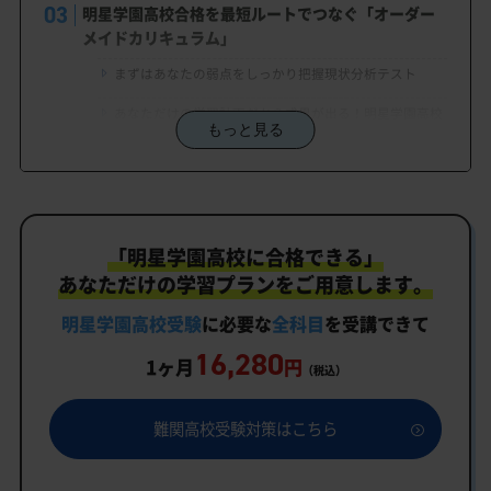
明星学園高校合格を最短ルートでつなぐ「オーダー
メイドカリキュラム」
まずはあなたの弱点をしっかり把握現状分析テスト
あなただけの学習計画だから成果が出る！明星学園高校
もっと見る
合格に向けた受験対策カリキュラム
学習効果をしっかり確認定着度テスト
一人でも安心、学習相談
「明星学園高校に合格できる」
生徒にピッタリ合った「明星学園高校対策のオーダ
ーメイドカリキュラム」だから成果が出る！
あなただけの学習プランをご用意します。
カリキュラムや料金についてお気軽にご相談くださ
明星学園高校受験
に必要な
全科目
を受講できて
い
16,280
1ヶ月
円
（税込）
明星学園高校受験専門のオンライン家庭教師「いつ
でもクイック指導」もご用意
難関高校受験対策はこちら
明星学園高校の特徴
教育理念