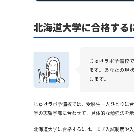
北海道大学受験専門のオンライン家
北海道大学に合格する
【2027年度】大学入学共通テスト対
2026年度共通テストの総括：難関大志
科目別分析と最新トレンド
2027年度合格に向けた「3つの戦略」
じゅけラボ予備校
ます。あなたの現
北海道大学の総合型選抜入試対策も
します。
北海道大学総合型選抜入試の主な対策
北海道大学の受験情報
じゅけラボ予備校では、受験生一人ひとりに合
入試方式と学部別受験情報
学の志望学部に合わせて、具体的な勉強法を示
北海道大学の入試日程
北海道大学に合格するには、まず入試制度や入
北海道大学の入試難易度