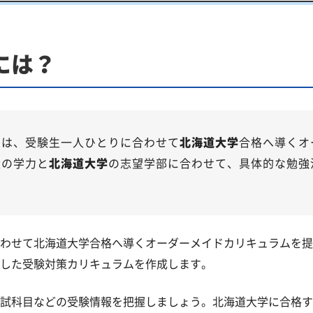
庭教師「いつでもクイック指導」もご用意
には？
策！2026年度の傾向と合格戦略
望者には厳しい戦いに
では、受験生一人ひとりに合わせて
北海道大学
合格へ導くオ
状の学力と
北海道大学
の志望学部に合わせて、具体的な勉強
万全
内容
わせて北海道大学合格へ導くオーダーメイドカリキュラムを提
した受験対策カリキュラムを作成します。
試科目などの受験情報を把握しましょう。北海道大学に合格す