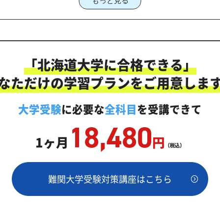
もっと見る
法
選ぶなら、じゅけラボ予備校という選択肢
学入試に対応した受験対策カリキュラム・学習計画を提供します
「北海道大学に合格できる」
なただけの学習プランをご用意しま
ント
ぐ「オーダーメイドカリキュラム」
大学受験
に必要な
全科目
を受講できて
状分析テスト
18,480
1ヶ月
円
る！北海道大学合格に向けた受験対策カリキュラム
（税込）
難関大学受験対策講座はこちら
学対策のオーダーメイドカリキュラム」から得られる成果とは
にご相談ください