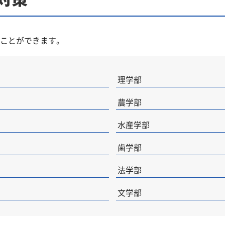
ことができます。
理学部
農学部
水産学部
歯学部
法学部
文学部