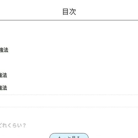
目次
強法
強法
強法
どれくらい？
北海道大学に強くて安い予備校、専門塾をお探しなら