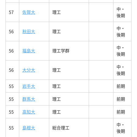
中・
57
佐賀大
理工
後期
中・
56
秋田大
理工
後期
中・
56
福島大
理工学群
後期
中・
56
大分大
理工
後期
55
岩手大
理工
前期
55
群馬大
理工
前期
55
高知大
理工
前期
中・
55
島根大
総合理工
後期