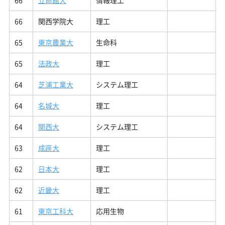
66
立命館大
情報理工
66
関西学院大
理工
65
東京農業大
生命科
65
法政大
理工
64
芝浦工業大
システム理工
64
名城大
理工
64
関西大
システム理工
63
成蹊大
理工
62
日本大
理工
62
近畿大
理工
61
東京工科大
応用生物