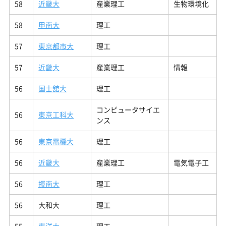
58
近畿大
産業理工
生物環境化
58
甲南大
理工
57
東京都市大
理工
57
近畿大
産業理工
情報
56
国士舘大
理工
コンピュータサイエ
56
東京工科大
ンス
56
東京電機大
理工
56
近畿大
産業理工
電気電子工
56
摂南大
理工
56
大和大
理工