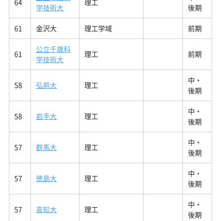
64
理工
学技術大
後期
61
金沢大
理工学域
前期
公立千歳科
61
理工
前期
学技術大
中・
58
弘前大
理工
後期
中・
58
岩手大
理工
後期
中・
57
群馬大
理工
後期
中・
57
徳島大
理工
後期
中・
57
高知大
理工
後期