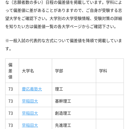
な（志願者数の多い）日程の偏差値を掲載しています。学科によ
って偏差値に差があることがありますので、ご自身が受験する志
望大学をご確認下さい。大学別の大学受験情報、受験対策の詳細
を知りたい方は偏差値一覧の各大学ページからご確認下さい。
※一般入試の代表的な方式について偏差値を降順で掲載していま
す。
偏
差
大学名
学部
学科
値
73
慶応義塾大
理工
73
早稲田大
基幹理工
73
早稲田大
創造理工
73
早稲田大
先進理工