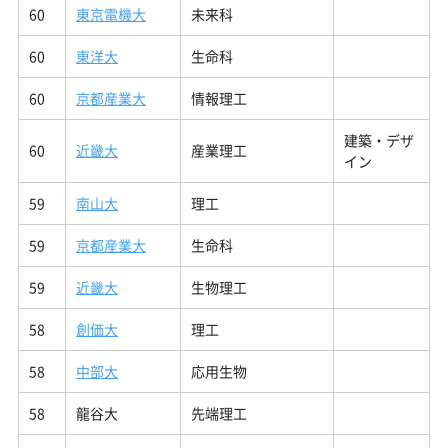
60
東京電機大
未来科
60
東洋大
生命科
60
京都産業大
情報理工
建築・デザ
60
近畿大
産業理工
イン
59
南山大
理工
59
京都産業大
生命科
59
近畿大
生物理工
58
創価大
理工
58
中部大
応用生物
58
龍谷大
先端理工