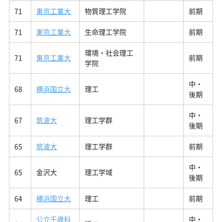
71
東京工業大
物質理工学院
前期
71
東京工業大
生命理工学院
前期
環境・社会理工
71
東京工業大
前期
学院
中・
68
横浜国立大
理工
後期
中・
67
筑波大
理工学群
後期
65
筑波大
理工学群
前期
中・
65
金沢大
理工学域
後期
64
横浜国立大
理工
前期
公立千歳科
中・