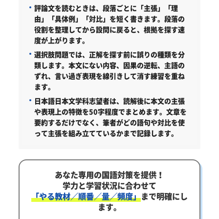
評論文を読むときは、段落ごとに「主張」「理
由」「具体例」「対比」を短く書きます。段落の
役割を整理してから設問に戻ると、根拠を探す速
度が上がります。
選択肢問題では、正解を探す前に誤りの種類を分
類します。本文にない内容、因果の逆転、主語の
ずれ、言い過ぎ表現を線引きして消す練習を重ね
ます。
日本語日本文学科志望者は、読解後に本文の主張
や表現上の特徴を50字程度でまとめます。文章を
要約するだけでなく、筆者がどの語句や対比を使
って主張を組み立てているかまで記録します。
あなた専用の国語対策を提供！
学力と学習状況に合わせて
「やる教材／順番／量／頻度」
まで明確にし
ます。