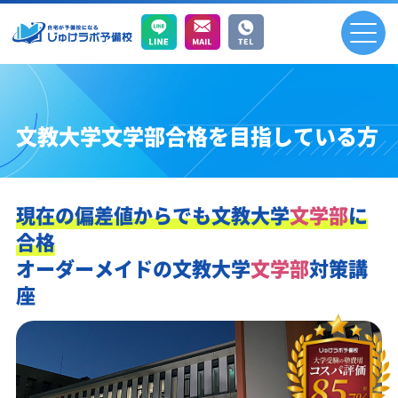
文教大学文学部合格を目指している方
現在の偏差値からでも
文教大学
文学部
に
合格
オーダーメイドの
文教大学
文学部
対策講
座