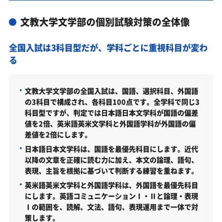
した受験対策カリキュラム・学習計画を提供します
文教大学文学部の個別試験対策の全体像
文教大学文学部対策カリキュラムのポイント
あなたにピッタリ合った「文教大学文学部対策のオ
全国入試は3科目型だが、学科ごとに重視科目が変わ
ーダーメイドカリキュラム」から得られる成果と
る
は？
カリキュラムや料金についてお気軽にご相談くださ
文教大学文学部の全国入試は、国語、選択科目、外国語
い
の3科目で構成され、各科目100点です。全学科で同じ3
文教大学文学部の総合型選抜入試対策も万全
科目型ですが、判定では日本語日本文学科が国語の偏差
値を2倍、英米語英米文学科と外国語学科が外国語の偏
文教大学文学部総合型選抜入試の主な対策内容
差値を2倍にします。
文教大学文学部の入試日程
日本語日本文学科は、国語を最優先科目にします。近代
以降の文章を正確に読む力に加え、本文の論理、語句、
文教大学文学部の入試日程
表現、主旨を根拠に基づいて判断する練習を重ねます。
文教大学文学部の受験情報
英米語英米文学科と外国語学科は、外国語を最優先科目
にします。英語コミュニケーションⅠ・Ⅱと論理・表現
文教大学文学部の入試方式
Ⅰの範囲を、読解、文法、語句、表現運用まで一体で対
総合型選抜 課題遂行型（共通／2027年度）
策します。