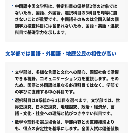
中国語中国文学科は、特定科目の偏差値2倍の対象では
総合型選抜 プレゼンテーション型（共通／2027年度）
ないため、国語、外国語、選択科目の3科目を均等に崩
総合型選抜 資格優先型（共通／2027年度）
さないことが重要です。中国語そのものは全国入試の個
別学力検査科目には含まれないため、国語・英語・選択
総合型選抜 適性評価型（共通／2027年度）
科目で基礎学力を示します。
総合型選抜 文教大学同窓（共通／2027年度）
総合型選抜 基礎学力試験（共通／2027年度）
文学部では国語・外国語・地歴公民の相性が高い
公募制推薦入試（共通／2027年度）
全国入試（共通／2026年度）
文学部は、多様な言語と文化への関心、国際社会で活躍
できる視野、コミュニケーション力を重視します。その
文理2教科入試（共通／2026年度）
ため、国語と外国語は単なる必須科目ではなく、学部で
の学びに直結する中心科目です。
Ａ日程入試（共通／2026年度）
選択科目は8系統から1科目を選べます。文学部では、世
Ｂ日程入試（共通／2026年度）
界史探究、日本史探究、地理探究、政治・経済が、言
語・文化・社会への理解と結びつきやすい科目です。
Ｃ日程入試（共通／2026年度）
数学や理科を選ぶ場合は、学部内容との直接接続より
大学入学共通テスト利用入試1期（共通／2026年度）
も、得点の安定性を基準にします。全国入試は偏差値換