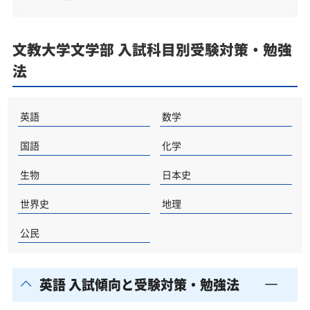
不登校・高卒認定者・通信制高校の文教大学文学部
受験も対応可能
文教大学文学部 入試科目別受験対策・勉強
浪人生、社会人の方の文教大学文学部合格に向けた
法
受験対策も実施
文教大学の他の学部
英語
数学
文教大学以外の文学部・関連学部を偏差値から探す
文教大学文学部受験生からのよくある質問
国語
化学
生物
日本史
世界史
地理
公民
英語 入試傾向と受験対策・勉強法