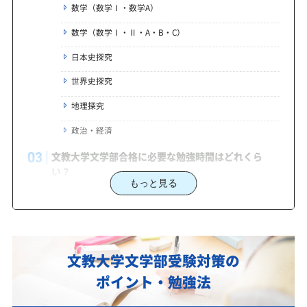
数学（数学Ⅰ・数学A）
数学（数学Ⅰ・Ⅱ・A・B・C）
日本史探究
世界史探究
地理探究
政治・経済
文教大学文学部合格に必要な勉強時間はどれくら
い？
もっと見る
文教大学文学部に合格する為の勉強法・文教大学文
学部に強くて安い予備校、専門塾をお探しなら
独学で失敗しない文教大学文学部受験勉強法
文教大学文学部受験対策の
文教大学文学部受験対策で学習管理塾を選ぶなら、
じゅけラボ予備校という選択肢
ポイント・勉強法
2027年度（令和9年度）文教大学文学部入試に対応