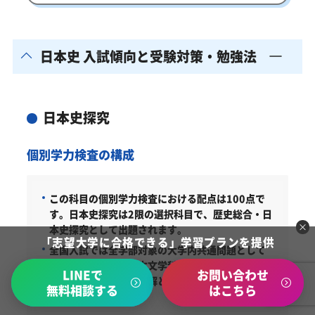
日本史 入試傾向と受験対策・勉強法
日本史探究
個別学力検査の構成
この科目の個別学力検査における配点は100点で
す。
日本史探究は2限の選択科目で、歴史総合・日
本史探究として出題されます。
「志望大学に合格できる」学習プランを提供
全国入試では全学部対象の大学内共通問題として
扱います。日本語日本文学科志望者にとって、日
LINEで
お問い合わせ
本文化や文学の背景理解とつながりやすい選択科
無料相談する
はこちら
目です。