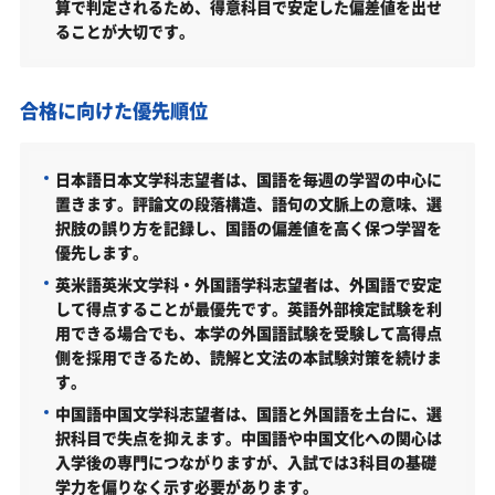
大学入学共通テスト利用入試2期（共通／2026年度）
算で判定されるため、得意科目で安定した偏差値を出せ
ることが大切です。
大学入学共通テスト利用入試3期（共通／2026年度）
文教大学文学部はどんなところ？
合格に向けた優先順位
学科・専攻（コース）の概要
難易度（前年度の入試結果に基づく指標）
日本語日本文学科志望者は、国語を毎週の学習の中心に
取得できる資格・主な卒業後の進路
置きます。評論文の段落構造、語句の文脈上の意味、選
択肢の誤り方を記録し、国語の偏差値を高く保つ学習を
文教大学文学部の所在地
優先します。
文教大学文学部の周辺地図
英米語英米文学科・外国語学科志望者は、外国語で安定
して得点することが最優先です。英語外部検定試験を利
「文教大学文学部に受かる気がしない」とやる気を
用できる場合でも、本学の外国語試験を受験して高得点
なくしている受験生へ
側を採用できるため、読解と文法の本試験対策を続けま
す。
受験勉強を始めるのが遅くても文教大学文学部に合
格できる？
中国語中国文学科志望者は、国語と外国語を土台に、選
択科目で失点を抑えます。中国語や中国文化への関心は
大学受験対策いつから始める？学年・時期別の勉強
入学後の専門につながりますが、入試では3科目の基礎
のポイント
学力を偏りなく示す必要があります。