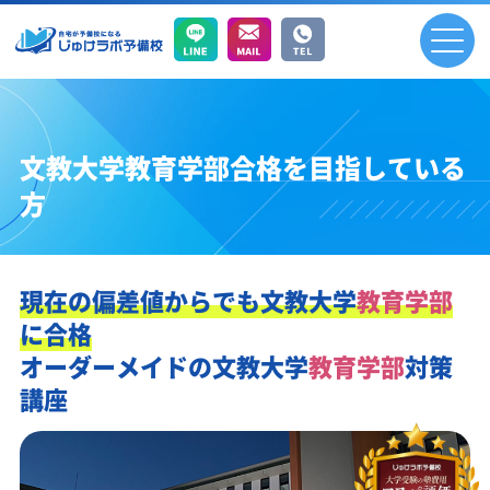
文教大学教育学部合格を目指している
方
現在の偏差値からでも
文教大学
教育学部
に合格
オーダーメイドの
文教大学
教育学部
対策
講座