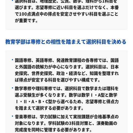
選択科目は、地理歴史、公民、数学、理科から1科目を
選びます。志望専修に近い科目を選ぶだけでなく、本番
文教大学教育学部の受験情報
で100点満点中の得点を安定させやすい科目を選ぶこと
文教大学教育学部の入試方式
が重要です。
総合型選抜 プレゼンテーション型（教育学部／2027年
度）
教育学部は専修との相性を踏まえて選択科目を決める
公募制推薦入試（教育学部／2027年度）
全国入試（教育学部／2026年度）
国語専修、英語専修、発達教育課程の各専修では、国語
と外国語の読解力が中心になります。選択科目は、日本
Ａ日程入試（教育学部／2026年度）
史探究、世界史探究、政治・経済など、知識を整理すれ
Ｃ日程入試（教育学部／2026年度）
ば得点が安定する科目を選びやすい構成です。
数学専修や理科専修では、選択科目で数学または理科を
大学入学共通テスト利用入試1期（教育学部／2026年
度）
選ぶ受験生が多くなります。数学は数学Ⅰ・A型と数学
Ⅰ・Ⅱ・A・B・C型から選べるため、志望専修と得点力
大学入学共通テスト利用入試3期（教育学部／2026年
を踏まえて選択する必要があります。
度）
音楽専修は、学力試験に加えて実技課題が合格基準点の
文教大学教育学部はどんなところ？
対象になります。学科試験の3科目対策と、演奏動画の
完成度を同時に管理する必要があります。
学科・専攻（コース）の概要