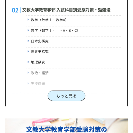
文教大学教育学部 入試科目別受験対策・勉強法
数学（数学Ⅰ・数学A）
数学（数学Ⅰ・Ⅱ・A・B・C）
日本史探究
世界史探究
地理探究
政治・経済
実技課題
文教大学教育学部合格に必要な勉強時間はどれくら
もっと見る
い？
文教大学教育学部に合格する為の勉強法・文教大学
教育学部に強くて安い予備校、専門塾をお探しなら
文教大学教育学部受験対策の
独学で失敗しない文教大学教育学部受験勉強法