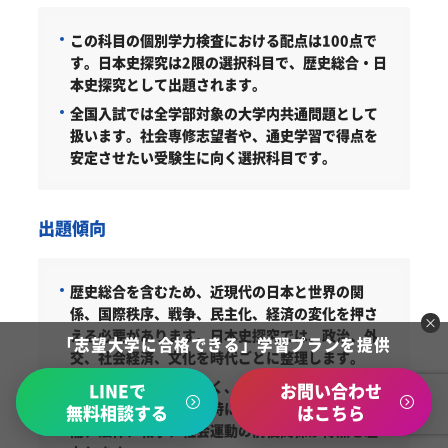
この科目の個別学力検査における配点は100点で
す。
日本史探究は2限の選択科目で、歴史総合・日
本史探究として出題されます。
全国入試では全学部対象の大学内共通問題として
扱います。社会専修志望者や、通史学習で得点を
安定させたい受験生に向く選択科目です。
出題傾向
歴史総合を含むため、近現代の日本と世界の関
係、国際秩序、戦争、民主化、経済の変化を押さ
える必要があります。日本史探究では、政治、外
「志望大学に合格できる」学習プランを提供
交、社会経済、文化を時代ごとに整理します。
用語の暗記だけではなく、出来事の背景や結果を
LINEで
お問い合わせ
問う学習が必要です。特に近現代は、条約、内
無料相談する
はこちら
閣、法律、戦争、社会運動の前後関係が得点を左