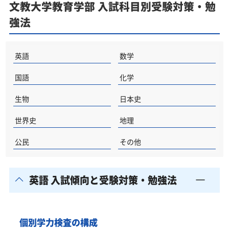
文教大学教育学部 入試科目別受験対策・勉
文教大学の他の学部
強法
文教大学以外の教育学部・関連学部を偏差値から探
す
英語
数学
文教大学教育学部受験生からのよくある質問
国語
化学
生物
日本史
世界史
地理
公民
その他
英語 入試傾向と受験対策・勉強法
個別学力検査の構成