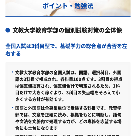
ポイント・勉強法
文教大学教育学部受験対策で学習管理塾を選ぶな
ら、じゅけラボ予備校という選択肢
2027年度（令和9年度）文教大学教育学部入試に対
文教大学教育学部の個別試験対策の全体像
応した受験対策カリキュラム・学習計画を提供しま
す
全国入試は3科目型で、基礎学力の総合点が合否を左
文教大学教育学部対策カリキュラムのポイント
右する
あなたにピッタリ合った「文教大学教育学部対策の
オーダーメイドカリキュラム」から得られる成果と
文教大学教育学部の全国入試は、国語、選択科目、外国
は？
語の3科目で構成され、各科目100点です。3科目の得点
カリキュラムや料金についてお気軽にご相談くださ
は偏差値換算され、偏差値合計で判定されるため、1科
い
目だけで大きく稼ぐより、3科目の失点幅をそろえて小
さくする方針が有効です。
文教大学教育学部の総合型選抜入試対策も万全
国語と外国語は全募集単位で受験する科目です。教育学
文教大学教育学部総合型選抜入試の主な対策内容
部では、文章を正確に読み、根拠をもとに判断し、語句
や文法を文脈内で処理する力が、どの専修を志望する場
文教大学教育学部の入試日程
合にも土台になります。
文教大学教育学部の入試日程