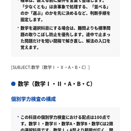
確率は、数える前に条件を言葉で整理します。
「少なくとも」は余事象で処理する、「並べる」
のか「選ぶ」のかを先に決めるなど、判断手順を
固定します。
数学を選択科目にする場合は、難問よりも標準問
題の取りこぼし防止を優先します。途中で止まっ
た問題だけを短い間隔で解き直し、解法の入口を
覚えます。
[SUBJECT:数学（数学Ⅰ・Ⅱ・A・B・C）]
数学（数学Ⅰ・Ⅱ・A・B・C）
個別学力検査の構成
この科目の個別学力検査における配点は100点で
す。
数学Ⅰ・数学Ⅱ・数学A・数学B・数学Cは2限
の選択科目です。数学Ⅰ・A型より範囲が広く、関