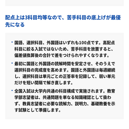
難易度（前年度の入試結果に基づく指標）
配点上は3科目均等なので、苦手科目の底上げが最優
取得できる資格・主な卒業後の進路
先になる
文教大学教育学部の所在地
文教大学教育学部の周辺地図
国語、選択科目、外国語はいずれも100点です。高配点
科目に絞る入試ではないため、苦手科目を放置すると、
「文教大学教育学部に受かる気がしない」とやる気
偏差値換算後の合計で差をつけられやすくなります。
をなくしている受験生へ
最初に国語と外国語の読解時間を安定させ、そのうえで
受験勉強を始めるのが遅くても文教大学教育学部に
選択科目の完成度を高めます。国語と外国語は毎週継続
合格できる？
し、選択科目は単元ごとの正答率を記録して、弱い単元
だけを短い間隔で解き直します。
大学受験対策いつから始める？学年・時期別の勉強
のポイント
全国入試は大学内共通の科目構成で実施されます。教育
学部志望者は、共通問題を単なる知識確認として扱わ
不登校・高卒認定者・通信制高校の文教大学教育学
ず、教員志望者に必要な読解力、説明力、基礎教養を示
部受験も対応可能
す試験として準備します。
浪人生、社会人の方の文教大学教育学部合格に向け
た受験対策も実施