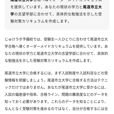
2027年度合格に向けた「3つの戦略」
を提供しています。あなたの現状の学力と
尾道市立大
尾道市立大学の受験情報
学
の志望学部に合わせて、具体的な勉強法を示した受
験対策カリキュラムを作成します。
入試方式と学部別受験情報
尾道市立大学の入試日程
じゅけラボ予備校では、受験生一人ひとりに合わせて尾道市立大
尾道市立大学の入試難易度
学合格へ導くオーダーメイドカリキュラムを提供しています。あ
尾道市立大学のキャンパス
なたの現状の学力と尾道市立大学の志望学部に合わせて、具体的
「尾道市立大学に受かる気がしない」とやる気をな
な勉強法を示した受験対策カリキュラムを作成します。
くしている受験生へ
尾道市立大学に合格するには、まず入試制度や入試科目などの受
受験勉強を始めるのが遅くても尾道市立大学に合格
できる？
験情報を把握しましょう。尾道市立大学に合格する方法はテクニ
ックだけではありません。あなたが尾道市立大学に受かるには、
大学受験対策いつから始める？学年・時期別の勉強
のポイント
入試の偏差値や倍率、合格ライン、問題の難易度などのデータを
知っておく必要があります。これらのデータを知ることにより、
不登校・高卒認定者・通信制高校の尾道市立大学受
なんとなく受験対策を進めるのではなく、自分が合格するには合
験も対応可能