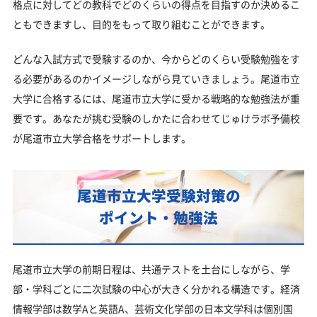
格点に対してどの教科でどのくらいの得点を目指すのか決めるこ
浪人生、社会人の方の尾道市立大学合格に向けた受
ともできますし、目的をもって取り組むことができます。
験対策も実施
尾道市立大学受験生からのよくある質問
どんな入試方式で受験するのか、今からどのくらい受験勉強をす
る必要があるのかイメージしながら見ていきましょう。尾道市立
大学に合格するには、尾道市立大学に受かる戦略的な勉強法が重
要です。あなたが挑む受験のしかたに合わせてじゅけラボ予備校
が尾道市立大学合格をサポートします。
尾道市立大学受験対策の
ポイント・勉強法
尾道市立大学の前期日程は、共通テストを土台にしながら、学
部・学科ごとに二次試験の中心が大きく分かれる構造です。経済
情報学部は数学Aと英語A、芸術文化学部の日本文学科は個別国