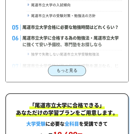
尾道市立大学の入試傾向
尾道市立大学の受験対策・勉強法の方針
尾道市立大学合格に必要な勉強時間はどれくらい？
尾道市立大学に合格する為の勉強法・尾道市立大学
に強くて安い予備校、専門塾をお探しなら
独学で失敗しない尾道市立大学受験勉強法
尾道市立大学受験対策で学習管理塾を選ぶなら、じ
もっと見る
ゅけラボ予備校という選択肢
2027年度（令和9年度）尾道市立大学入試に対応し
た受験対策カリキュラム・学習計画を提供します
尾道市立大学対策カリキュラムのポイント
「尾道市立大学に合格できる」
尾道市立大学合格を最短ルートでつなぐ「オーダー
あなただけの学習プランをご用意します。
メイドカリキュラム」
大学受験
に必要な
全科目
を受講できて
まずはあなたの弱点をしっかり把握現状分析テスト