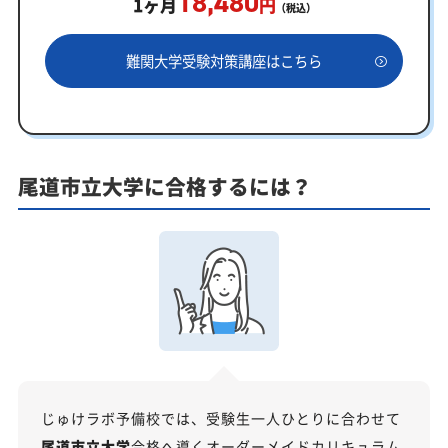
18,480
1ヶ月
円
（税込）
あなただけの学習計画だから成果が出る！尾道市立大学
合格に向けた受験対策カリキュラム
難関大学受験対策講座はこちら
学習効果をしっかり確認定着度テスト
一人でも安心、学習相談
あなたにピッタリ合った「尾道市立大学対策のオー
ダーメイドカリキュラム」から得られる成果とは？
尾道市立大学に合格するには？
カリキュラムや料金についてお気軽にご相談くださ
い
尾道市立大学受験専門のオンライン家庭教師「いつ
でもクイック指導」もご用意
【2027年度】大学入学共通テスト対策！2026年度
の傾向と合格戦略
2026年度共通テストの総括：難関大志望者には厳しい戦
いに
じゅけラボ予備校では、受験生一人ひとりに合わせて
科目別分析と最新トレンド
尾道市立大学
合格へ導くオーダーメイドカリキュラム