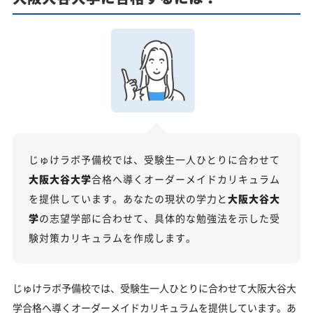
でもクイック指導」もご用意
【2027年度】大学入学共通テスト対策！2026年度
の傾向と合格戦略
2026年度共通テストの総括：難関大志望者には厳しい戦
いに
科目別分析と最新トレンド
2027年度合格に向けた「3つの戦略」
じゅけラボ予備校では、受験生一人ひとりに合わせて
大阪大谷大学の総合型選抜入試対策も万全
大阪大谷大学
合格へ導くオーダーメイドカリキュラム
大阪大谷大学総合型選抜入試の主な対策内容
を提供しています。あなたの現状の学力と
大阪大谷大
大阪大谷大学の受験情報
学
の志望学部に合わせて、具体的な勉強法を示した受
験対策カリキュラムを作成します。
入試方式と学部別受験情報
大阪大谷大学の入試日程
じゅけラボ予備校では、受験生一人ひとりに合わせて大阪大谷大
大阪大谷大学の入試難易度
学合格へ導くオーダーメイドカリキュラムを提供しています。あ