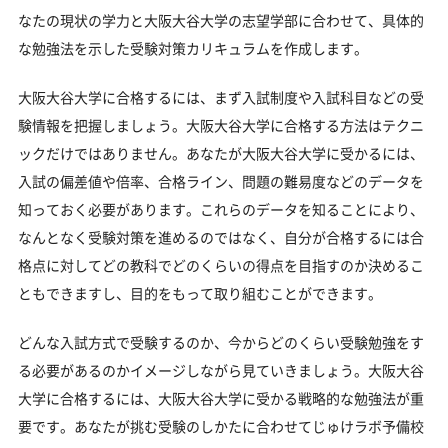
大阪大谷大学のキャンパス
なたの現状の学力と大阪大谷大学の志望学部に合わせて、具体的
「大阪大谷大学に受かる気がしない」とやる気をな
な勉強法を示した受験対策カリキュラムを作成します。
くしている受験生へ
大阪大谷大学に合格するには、まず入試制度や入試科目などの受
受験勉強を始めるのが遅くても大阪大谷大学に合格
できる？
験情報を把握しましょう。大阪大谷大学に合格する方法はテクニ
ックだけではありません。あなたが大阪大谷大学に受かるには、
大学受験対策いつから始める？学年・時期別の勉強
のポイント
入試の偏差値や倍率、合格ライン、問題の難易度などのデータを
知っておく必要があります。これらのデータを知ることにより、
不登校・高卒認定者・通信制高校の大阪大谷大学受
なんとなく受験対策を進めるのではなく、自分が合格するには合
験も対応可能
格点に対してどの教科でどのくらいの得点を目指すのか決めるこ
浪人生、社会人の方の大阪大谷大学合格に向けた受
ともできますし、目的をもって取り組むことができます。
験対策も実施
大阪大谷大学受験生からのよくある質問
どんな入試方式で受験するのか、今からどのくらい受験勉強をす
る必要があるのかイメージしながら見ていきましょう。大阪大谷
大学に合格するには、大阪大谷大学に受かる戦略的な勉強法が重
要です。あなたが挑む受験のしかたに合わせてじゅけラボ予備校