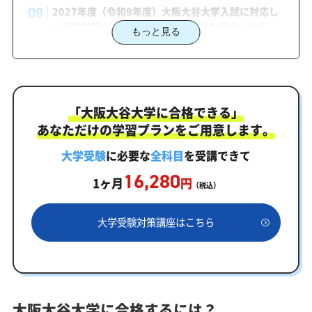
2027年度（令和9年度）大阪大谷大学入試に対応し
た受験対策カリキュラム・学習計画を提供します
もっと見る
大阪大谷大学対策カリキュラムのポイント
大阪大谷大学合格を最短ルートでつなぐ「オーダー
メイドカリキュラム」
「大阪大谷大学に合格できる」
まずはあなたの弱点をしっかり把握現状分析テスト
あなただけの学習プランをご用意します。
あなただけの学習計画だから成果が出る！大阪大谷大学
合格に向けた受験対策カリキュラム
大学受験
に必要な
全科目
を受講できて
16,280
学習効果をしっかり確認定着度テスト
1ヶ月
円
（税込）
一人でも安心、学習相談
大学受験対策講座はこちら
あなたにピッタリ合った「大阪大谷大学対策のオー
ダーメイドカリキュラム」から得られる成果とは？
カリキュラムや料金についてお気軽にご相談くださ
い
大阪大谷大学に合格するには？
大阪大谷大学受験専門のオンライン家庭教師「いつ