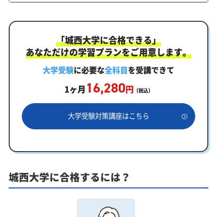
ドカリキュラム」
まずはあなたの弱点をしっかり把握現状分析テスト
「城西大学に合格できる」
あなただけの学習計画だから成果が出る！城西大学合格
あなただけの学習プランをご用意します。
に向けた受験対策カリキュラム
学習効果をしっかり確認定着度テスト
大学受験
に必要な
全科目
を受講できて
16,280
一人でも安心、学習相談
1ヶ月
円
（税込）
あなたにピッタリ合った「城西大学対策のオーダー
メイドカリキュラム」から得られる成果とは？
大学受験対策講座はこちら
カリキュラムや料金についてお気軽にご相談くださ
い
城西大学受験専門のオンライン家庭教師「いつでも
クイック指導」もご用意
城西大学に合格するには？
【2027年度】大学入学共通テスト対策！2026年度
の傾向と合格戦略
2026年度共通テストの総括：難関大志望者には厳しい戦