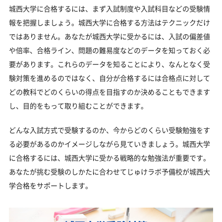
る？
城西大学に合格するには、まず入試制度や入試科目などの受験情
大学受験対策いつから始める？学年・時期別の勉強
報を把握しましょう。城西大学に合格する方法はテクニックだけ
のポイント
ではありません。あなたが城西大学に受かるには、入試の偏差値
不登校・高卒認定者・通信制高校の城西大学受験も
や倍率、合格ライン、問題の難易度などのデータを知っておく必
対応可能
要があります。これらのデータを知ることにより、なんとなく受
験対策を進めるのではなく、自分が合格するには合格点に対して
浪人生、社会人の方の城西大学合格に向けた受験対
策も実施
どの教科でどのくらいの得点を目指すのか決めることもできます
し、目的をもって取り組むことができます。
城西大学受験生からのよくある質問
どんな入試方式で受験するのか、今からどのくらい受験勉強をす
る必要があるのかイメージしながら見ていきましょう。城西大学
に合格するには、城西大学に受かる戦略的な勉強法が重要です。
あなたが挑む受験のしかたに合わせてじゅけラボ予備校が城西大
学合格をサポートします。