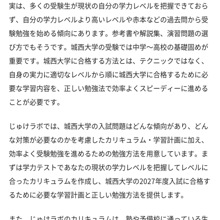
実は、多くの受験生が現状の自分の学力レベルを把握できておら
ず、自分の学力レベルより高いレベルや赤本などの過去問から受
験勉強を始める傾向にあります。参考書や解説集、演習問題の選
び方でもそうです。城西大学の受験では中学～高校の基礎固めが
重要です。城西大学に合格する方法とは、テクニックではなく、
自身の実力に適切なレベルから順に城西大学に合格するために必
要な学習内容を、正しい勉強法で効率よくスピーディーに進める
ことが必要です。
じゅけラボでは、城西大学の入試問題はどんな傾向があり、どん
な対策が必要なのかを考慮したカリキュラム・学習計画に加え、
効率よく受験勉強を進めるための勉強方法を用意しています。ま
ずは学力テストであなたの現状の学力レベルを把握してレベルに
合ったカリキュラムを作成し、城西大学の2027年度入試に合格す
るために必要な学習計画と正しい勉強方法を提供します。
また、じゅけラボのカリキュラムは、塾や予備校に通っている生