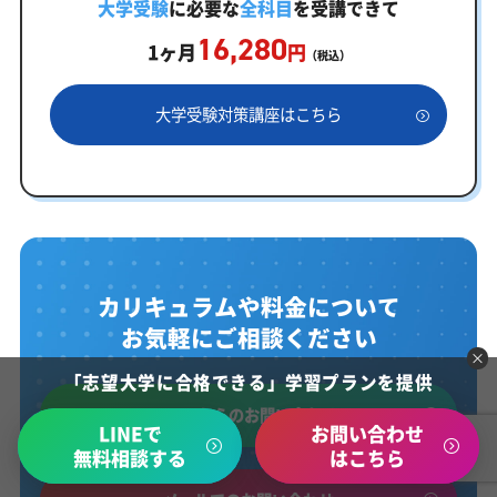
大学受験
に必要な
全科目
を受講できて
16,280
1ヶ月
円
（税込）
大学受験対策講座はこちら
カリキュラムや料金について
お気軽にご相談ください
「志望大学に合格できる」学習プランを提供
LINEからのお問い合わせ
LINEで
お問い合わせ
無料相談する
はこちら