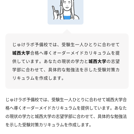
いに
科目別分析と最新トレンド
2027年度合格に向けた「3つの戦略」
城西大学の総合型選抜入試対策も万全
じゅけラボ予備校では、受験生一人ひとりに合わせて
城西大学総合型選抜入試の主な対策内容
城西大学
合格へ導くオーダーメイドカリキュラムを提
城西大学の受験情報
供しています。あなたの現状の学力と
城西大学
の志望
入試方式と学部別受験情報
学部に合わせて、具体的な勉強法を示した受験対策カ
リキュラムを作成します。
城西大学の入試日程
城西大学の入試難易度
じゅけラボ予備校では、受験生一人ひとりに合わせて城西大学合
城西大学のキャンパス
格へ導くオーダーメイドカリキュラムを提供しています。あなた
「城西大学に受かる気がしない」とやる気をなくし
の現状の学力と城西大学の志望学部に合わせて、具体的な勉強法
ている受験生へ
を示した受験対策カリキュラムを作成します。
受験勉強を始めるのが遅くても城西大学に合格でき