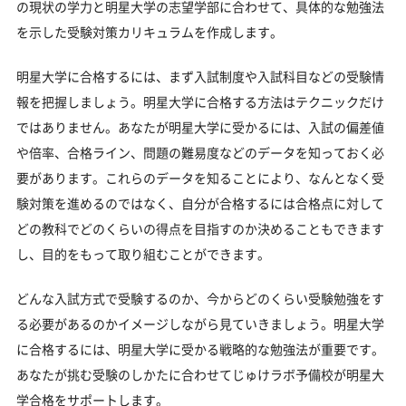
の現状の学力と明星大学の志望学部に合わせて、具体的な勉強法
「明星大学に受かる気がしない」とやる気をなくし
を示した受験対策カリキュラムを作成します。
ている受験生へ
明星大学に合格するには、まず入試制度や入試科目などの受験情
受験勉強を始めるのが遅くても明星大学に合格でき
る？
報を把握しましょう。明星大学に合格する方法はテクニックだけ
ではありません。あなたが明星大学に受かるには、入試の偏差値
大学受験対策いつから始める？学年・時期別の勉強
のポイント
や倍率、合格ライン、問題の難易度などのデータを知っておく必
要があります。これらのデータを知ることにより、なんとなく受
不登校・高卒認定者・通信制高校の明星大学受験も
験対策を進めるのではなく、自分が合格するには合格点に対して
対応可能
どの教科でどのくらいの得点を目指すのか決めることもできます
浪人生、社会人の方の明星大学合格に向けた受験対
し、目的をもって取り組むことができます。
策も実施
明星大学受験生からのよくある質問
どんな入試方式で受験するのか、今からどのくらい受験勉強をす
る必要があるのかイメージしながら見ていきましょう。明星大学
に合格するには、明星大学に受かる戦略的な勉強法が重要です。
あなたが挑む受験のしかたに合わせてじゅけラボ予備校が明星大
学合格をサポートします。