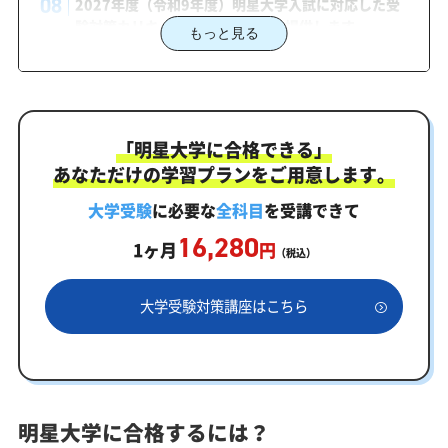
2027年度（令和9年度）明星大学入試に対応した受
験対策カリキュラム・学習計画を提供します
もっと見る
明星大学対策カリキュラムのポイント
明星大学合格を最短ルートでつなぐ「オーダーメイ
ドカリキュラム」
「明星大学に合格できる」
まずはあなたの弱点をしっかり把握現状分析テスト
あなただけの学習プランをご用意します。
あなただけの学習計画だから成果が出る！明星大学合格
に向けた受験対策カリキュラム
大学受験
に必要な
全科目
を受講できて
16,280
学習効果をしっかり確認定着度テスト
1ヶ月
円
（税込）
一人でも安心、学習相談
大学受験対策講座はこちら
あなたにピッタリ合った「明星大学対策のオーダー
メイドカリキュラム」から得られる成果とは？
カリキュラムや料金についてお気軽にご相談くださ
い
明星大学に合格するには？
明星大学受験専門のオンライン家庭教師「いつでも