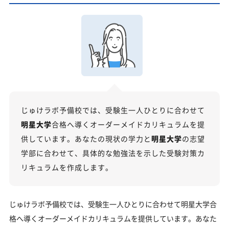
クイック指導」もご用意
【2027年度】大学入学共通テスト対策！2026年度
の傾向と合格戦略
2026年度共通テストの総括：難関大志望者には厳しい戦
いに
科目別分析と最新トレンド
2027年度合格に向けた「3つの戦略」
じゅけラボ予備校では、受験生一人ひとりに合わせて
明星大学の総合型選抜入試対策も万全
明星大学
合格へ導くオーダーメイドカリキュラムを提
明星大学総合型選抜入試の主な対策内容
供しています。あなたの現状の学力と
明星大学
の志望
明星大学の受験情報
学部に合わせて、具体的な勉強法を示した受験対策カ
リキュラムを作成します。
入試方式と学部別受験情報
明星大学の入試日程
じゅけラボ予備校では、受験生一人ひとりに合わせて明星大学合
明星大学の入試難易度
格へ導くオーダーメイドカリキュラムを提供しています。あなた
明星大学のキャンパス