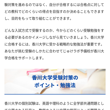
大学受験対策いつから始める？学年・時期別の勉強
験対策を進めるのではなく、自分が合格するには合格点に対して
のポイント
どの教科でどのくらいの得点を目指すのか決めることもできます
不登校・高卒認定者・通信制高校の香川大学受験も
し、目的をもって取り組むことができます。
対応可能
どんな入試方式で受験するのか、今からどのくらい受験勉強をす
浪人生、社会人の方の香川大学合格に向けた受験対
策も実施
る必要があるのかイメージしながら見ていきましょう。香川大学
に合格するには、香川大学に受かる戦略的な勉強法が重要です。
香川大学受験生からのよくある質問
あなたが挑む受験のしかたに合わせてじゅけラボ予備校が香川大
学合格をサポートします。
香川大学受験対策の
ポイント・勉強法
香川大学の個別試験は、英語や理科のように全学部共通問題とし
て出題される科目と、数学のように文理や学部によって問題タイ