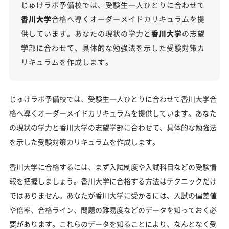
じゅけラボ予備校では、受験生一人ひとりに合わせて
科目別分析と最新トレンド
香川大学
合格へ導くオーダーメイドカリキュラムを提
2027年度合格に向けた「3つの戦略」
供しています。あなたの現状の学力と
香川大学
の志望
香川大学の総合型選抜入試対策も万全
学部に合わせて、具体的な勉強法を示した受験対策カ
リキュラムを作成します。
香川大学総合型選抜入試の主な対策内容
香川大学の受験情報
じゅけラボ予備校では、受験生一人ひとりに合わせて香川大学合
入試方式と学部別受験情報
格へ導くオーダーメイドカリキュラムを提供しています。あなた
香川大学の入試日程
の現状の学力と香川大学の志望学部に合わせて、具体的な勉強法
香川大学の入試難易度
を示した受験対策カリキュラムを作成します。
香川大学のキャンパス
香川大学に合格するには、まず入試制度や入試科目などの受験情
「香川大学に受かる気がしない」とやる気をなくし
報を把握しましょう。香川大学に合格する方法はテクニックだけ
ている受験生へ
ではありません。あなたが香川大学に受かるには、入試の偏差値
受験勉強を始めるのが遅くても香川大学に合格でき
や倍率、合格ライン、問題の難易度などのデータを知っておく必
る？
要があります。これらのデータを知ることにより、なんとなく受