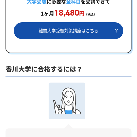
大学受験
に必要な
全科目
を受講できて
まずはあなたの弱点をしっかり把握現状分析テスト
18,480
1ヶ月
円
（税込）
あなただけの学習計画だから成果が出る！香川大学合格
に向けた受験対策カリキュラム
難関大学受験対策講座はこちら
学習効果をしっかり確認定着度テスト
一人でも安心、学習相談
あなたにピッタリ合った「香川大学対策のオーダー
メイドカリキュラム」から得られる成果とは？
香川大学に合格するには？
カリキュラムや料金についてお気軽にご相談くださ
い
香川大学受験専門のオンライン家庭教師「いつでも
クイック指導」もご用意
【2027年度】大学入学共通テスト対策！2026年度
の傾向と合格戦略
2026年度共通テストの総括：難関大志望者には厳しい戦
いに