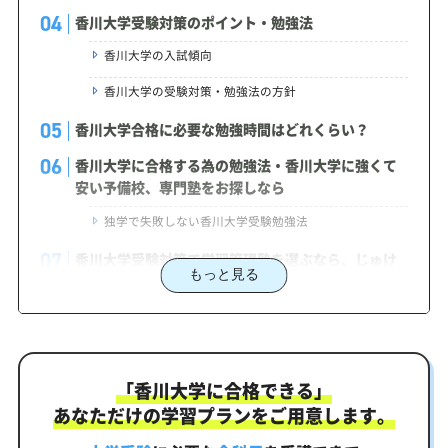
香川大学受験対策のポイント・勉強法
香川大学の入試傾向
香川大学の受験対策・勉強法の方針
香川大学合格に必要な勉強時間はどれくらい？
香川大学に合格する為の勉強法・香川大学に強くて
安い予備校、専門塾をお探しなら
独学で失敗しない香川大学受験勉強法
香川大学受験対策で学習管理塾を選ぶなら、じゅけ
もっと見る
ラボ予備校という選択肢
2027年度（令和9年度）香川大学入試に対応した受
験対策カリキュラム・学習計画を提供します
香川大学対策カリキュラムのポイント
「香川大学に合格できる」
香川大学合格を最短ルートでつなぐ「オーダーメイ
あなただけの学習プランをご用意します。
ドカリキュラム」