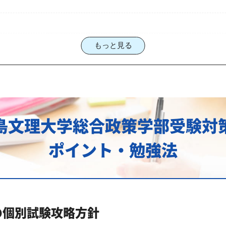
もっと見る
要な勉強時間はどれくらい？
る為の勉強法・徳島文理大学総合政策学部に強くて安い予備校
策学部受験勉強法
島文理大学総合政策学部受験対
で学習管理塾を選ぶなら、じゅけラボ予備校という選択肢
ポイント・勉強法
大学総合政策学部入試に対応した受験対策カリキュラム・学習計
キュラムのポイント
大学総合政策学部対策のオーダーメイドカリキュラム」から得
にご相談ください
の個別試験攻略方針