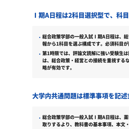
徳島文理大学総合政策学部の入試日
徳島文理大学総合政策学部の入試日程
Ⅰ期A日程は2科目選択型で、科
徳島文理大学総合政策学部の受験情
徳島文理大学総合政策学部の入試方式
総合政策学部の一般入試Ⅰ期A日程は、総
報から1科目を選ぶ構成です。必須科目が
総合型選抜入試（2027年度）
第1時限では、評論文読解に強い受験生は
指定校制推薦入試（2027年度）
は、総合政策・経営との接続を重視する
略が有効です。
公募制推薦入試（2027年度）
一般入試 I期A日程（2027年度）
一般入試 I期B日程（2027年度）
大学内共通問題は標準事項を記述
一般入試 II期 CBT（2027年度）
総合政策学部の一般入試Ⅰ期A日程は、
一般入試 III期 CBT（2027年度）
取りするより、教科書の基本事項、本文
大学入学共通テスト利用入試（2027年