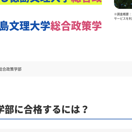
※調査概要：2
サービスを利
島文理大学
総合政策学
総合政策学部
学部に合格するには？