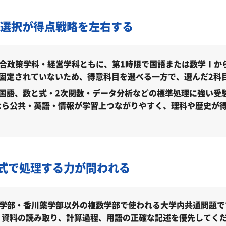
程
目選択が得点戦略を左右する
報
合政策学科・経営学科ともに、第1時限で国語または数学Ⅰか
固定されていないため、得意科目を選べる一方で、選んだ2科
国語、数と式・2次関数・データ分析などの標準処理に強い受
なら公共・英語・情報が学習上つながりやすく、理科や歴史が
式で処理する力が問われる
薬学部・香川薬学部以外の複数学部で使われる大学内共通問題で
・資料の読み取り、計算過程、用語の正確な記述を優先してく
度）