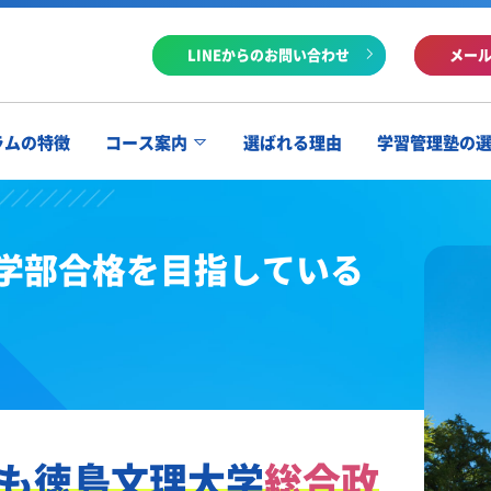
LINEからのお問い合わせ
メー
ラムの特徴
コース案内
選ばれる理由
学習管理塾の
学部合格を目指している
も
徳島文理大学
総合政