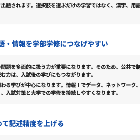
で出題されます。選択肢を選ぶだけの学習ではなく、漢字、用
ところ？
標）
語・情報を学部学修につなげやすい
会問題を多面的に扱う力が重要になります。そのため、公共で
読む力は、入試後の学びにもつながります。
わる学びが中心になります。情報Ⅰでデータ、ネットワーク、
る気がしない」とやる気をなくしている受験生へ
と、入試対策と大学での学修を接続しやすくなります。
文理大学総合政策学部に合格できる？
・時期別の勉強のポイント
めて記述精度を上げる
徳島文理大学総合政策学部受験も対応可能
総合政策学部合格に向けた受験対策も実施