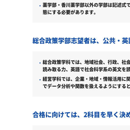
薬学部・香川薬学部以外の学部は記述式
徳島文理大学総合政策学部はどんな
態にする必要があります。
学科・専攻（コース）の概要
難易度（前年度の入試結果に基づく指
総合政策学部志望者は、公共・英
取得できる資格・主な卒業後の進路
徳島文理大学総合政策学部の所在地
総合政策学科では、地域社会、行政、社
読み取る力、英語で社会科学系の英文を
徳島文理大学総合政策学部の周辺地図
経営学科では、企業・地域・情報活用に関
「徳島文理大学総合政策学部に受か
でデータ分析や関数を扱えるようにする
受験勉強を始めるのが遅くても徳島
大学受験対策いつから始める？学年
合格に向けては、2科目を早く決
不登校・高卒認定者・通信制高校の
浪人生、社会人の方の徳島文理大学