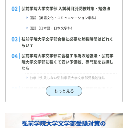
弘前学院大学文学部 入試科目別受験対策・勉強法
国語（英語文化・コミュニケーション学科）
国語（日本語・日本文学科）
弘前学院大学文学部合格に必要な勉強時間はどれく
らい？
弘前学院大学文学部に合格する為の勉強法・弘前学
院大学文学部に強くて安い予備校、専門塾をお探し
なら
独学で失敗しない弘前学院大学文学部受験勉強法
弘前学院大学文学部受験対策で学習管理塾を選ぶな
もっと見る
ら、じゅけラボ予備校という選択肢
2027年度（令和9年度）弘前学院大学文学部入試に
対応した受験対策カリキュラム・学習計画を提供し
ます
弘前学院大学文学部受験対策の
弘前学院大学文学部対策カリキュラムのポイント