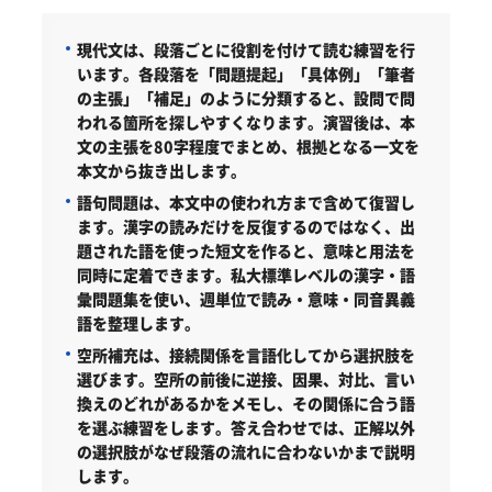
現代文は、段落ごとに役割を付けて読む練習を行
います。
各段落を「問題提起」「具体例」「筆者
の主張」「補足」のように分類すると、設問で問
われる箇所を探しやすくなります。演習後は、本
文の主張を80字程度でまとめ、根拠となる一文を
本文から抜き出します。
語句問題は、本文中の使われ方まで含めて復習し
ます。
漢字の読みだけを反復するのではなく、出
題された語を使った短文を作ると、意味と用法を
同時に定着できます。私大標準レベルの漢字・語
彙問題集を使い、週単位で読み・意味・同音異義
語を整理します。
空所補充は、接続関係を言語化してから選択肢を
選びます。
空所の前後に逆接、因果、対比、言い
換えのどれがあるかをメモし、その関係に合う語
を選ぶ練習をします。答え合わせでは、正解以外
の選択肢がなぜ段落の流れに合わないかまで説明
します。