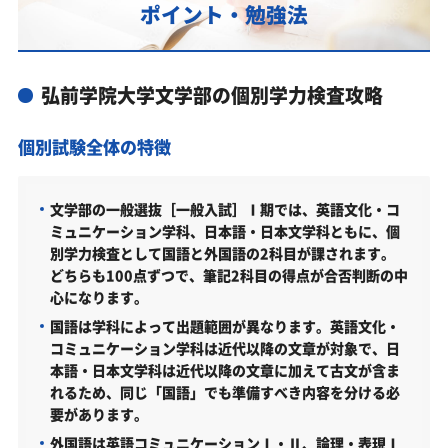
ポイント・勉強法
あなたにピッタリ合った「弘前学院大学文学部対策
のオーダーメイドカリキュラム」から得られる成果
とは？
弘前学院大学文学部の個別学力検査攻略
カリキュラムや料金についてお気軽にご相談くださ
い
個別試験全体の特徴
弘前学院大学文学部の総合型選抜入試対策も万全
弘前学院大学文学部総合型選抜入試の主な対策内容
文学部の一般選抜［一般入試］Ⅰ期では、英語文化・コ
ミュニケーション学科、日本語・日本文学科ともに、個
弘前学院大学文学部の入試日程
別学力検査として国語と外国語の2科目が課されます。
どちらも100点ずつで、筆記2科目の得点が合否判断の中
弘前学院大学文学部の入試日程
心になります。
弘前学院大学文学部の受験情報
国語は学科によって出題範囲が異なります。英語文化・
コミュニケーション学科は近代以降の文章が対象で、日
弘前学院大学文学部の入試方式
本語・日本文学科は近代以降の文章に加えて古文が含ま
総合型選抜［未来デザイン入試］（英語文化・コミュニ
れるため、同じ「国語」でも準備すべき内容を分ける必
ケーション学科／2027年度）
要があります。
総合型選抜［未来デザイン入試］（日本語・日本文学科
外国語は英語コミュニケーションⅠ・Ⅱ、論理・表現Ⅰ