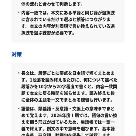
体の流れと合わせて判断します。
内容一致では、本文にある単語と同じ語が選択肢
に含まれているだけで選ぶと誤答につながりま
す。本文の内容が別表現で言い換えられている選
択肢を選ぶ練習が必要です。
対策
長文は、段落ごとに要点を日本語で短くまとめま
す。
1段落を読み終えるたびに、何について述べた
段落かを10字から20字程度で書くと、内容一致問
題で本文に戻る時間を減らせます。読み終えた後
に全体の主題を一文でまとめる練習も行います。
語彙は、類義語・反意語・文脈上の意味までまと
めて覚えます。
2026年度Ⅰ期では、語句の言い換
えを問う形式が出ているため、単語帳では一語一
義で終えず、例文の中で意味を選びます。基本語
の多義、形容詞、動詞句を優先して確認します。