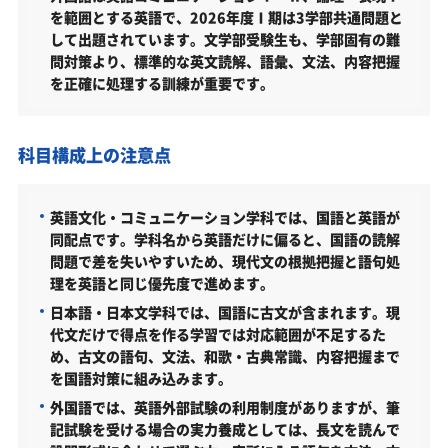
／2027年度）
を範囲とする英語で、2026年度Ⅰ期は3学部共通問題と
して出題されています。文学部受験生も、学部固有の難
学校推薦型選抜（英語文化・コミュニケーション学科／
問対策より、標準的な英文読解、語彙、文法、内容把握
2027年度）
を正確に処理する訓練が重要です。
学校推薦型選抜（日本語・日本文学科／2027年度）
一般選抜［一般入試］（英語文化・コミュニケーション
科目構成上の注意点
学科／2027年度）
一般選抜［一般入試］（日本語・日本文学科／2027年
度）
英語文化・コミュニケーション学科では、国語と英語が
同配点です。学科名から英語だけに偏ると、国語の読解
一般選抜［大学入学共通テスト利用入試］（英語文化・
問題で差を失いやすいため、現代文の根拠把握と語句処
コミュニケーション学科／2027年度）
理を英語と同じ優先度で進めます。
一般選抜［大学入学共通テスト利用入試］（日本語・日
日本語・日本文学科では、国語に古文が含まれます。現
本文学科／2027年度）
代文だけで得点を作る学習では対応範囲が不足するた
弘前学院大学文学部はどんなところ？
め、古文の語句、文法、和歌・古典常識、内容把握まで
を国語対策に組み込みます。
学科・専攻（コース）の概要
外国語では、英語外部試験の利用制度がありますが、筆
難易度（前年度の入試結果に基づく指標）
記試験を受ける場合の実力養成としては、長文を読んで