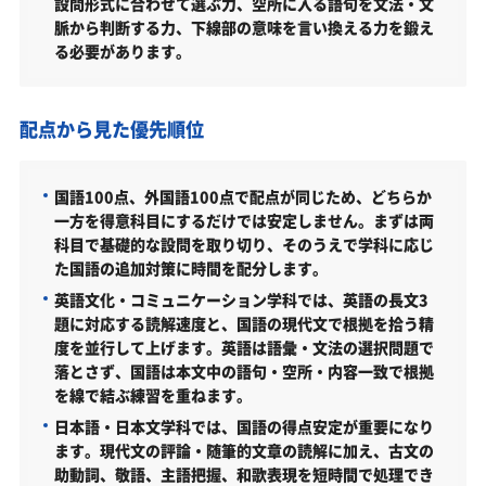
設問形式に合わせて選ぶ力、空所に入る語句を文法・文
取得できる資格・主な卒業後の進路
脈から判断する力、下線部の意味を言い換える力を鍛え
る必要があります。
弘前学院大学文学部の所在地
弘前学院大学文学部の周辺地図
配点から見た優先順位
「弘前学院大学文学部に受かる気がしない」とやる
気をなくしている受験生へ
受験勉強を始めるのが遅くても弘前学院大学文学部
国語100点、外国語100点で配点が同じため、どちらか
に合格できる？
一方を得意科目にするだけでは安定しません。まずは両
科目で基礎的な設問を取り切り、そのうえで学科に応じ
大学受験対策いつから始める？学年・時期別の勉強
た国語の追加対策に時間を配分します。
のポイント
英語文化・コミュニケーション学科では、英語の長文3
不登校・高卒認定者・通信制高校の弘前学院大学文
題に対応する読解速度と、国語の現代文で根拠を拾う精
学部受験も対応可能
度を並行して上げます。英語は語彙・文法の選択問題で
落とさず、国語は本文中の語句・空所・内容一致で根拠
浪人生、社会人の方の弘前学院大学文学部合格に向
を線で結ぶ練習を重ねます。
けた受験対策も実施
日本語・日本文学科では、国語の得点安定が重要になり
弘前学院大学の他の学部
ます。現代文の評論・随筆的文章の読解に加え、古文の
助動詞、敬語、主語把握、和歌表現を短時間で処理でき
弘前学院大学以外の文学部・関連学部を偏差値から