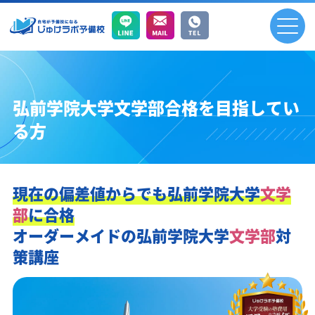
弘前学院大学文学部合格を目指してい
る方
現在の偏差値からでも
弘前学院大学
文学
部
に合格
オーダーメイドの
弘前学院大学
文学部
対
策講座