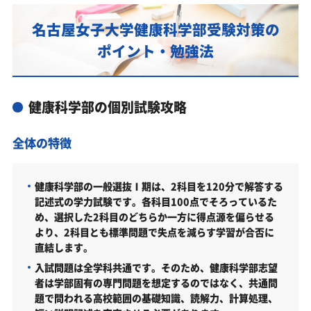
提供します
名古屋女子大学健康科学部受験対策の
名古屋女子大学健康科学部対策カリキュラムのポイ
ント
ポイント・勉強法
あなたにピッタリ合った「名古屋女子大学健康科学
部対策のオーダーメイドカリキュラム」から得られ
る成果とは？
健康科学部の個別試験攻略
カリキュラムや料金についてお気軽にご相談くださ
全体の特徴
い
名古屋女子大学健康科学部の総合型選抜入試対策も
万全
健康科学部の一般選抜Ⅰ期は、2科目を120分で解答する
記述式の学力試験です。各科目100点でそろっているた
名古屋女子大学健康科学部総合型選抜入試の主な対策内
め、選択した2科目のどちらか一方に得点源を偏らせる
容
より、2科目とも標準問題で失点を減らす学習が合否に
名古屋女子大学健康科学部の入試日程
直結します。
入試問題は全学科共通です。そのため、健康科学部志望
名古屋女子大学健康科学部の入試日程
者は学部固有の専門問題を想定するのではなく、共通問
名古屋女子大学健康科学部の受験情報
題で問われる高校範囲の基礎知識、読解力、計算処理、