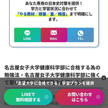
あなた専用の日本史対策を提供！
学力と学習状況に合わせて
「やる教材／順番／量／頻度」
まで明確にし
ます。
名古屋女子大学健康科学部に合格する為の
勉強法・名古屋女子大学健康科学部に強く
て安い予備校、専門塾をお探しなら
「志望大学に合格できる」学習プランを提供
LINEで
お問い合わせ
名古屋女子大学健康科学部に合格するには、名古屋女子大学健康
無料相談する
はこちら
科学部の入試科目に対して苦手科目・苦手分野で合格ボーダーラ