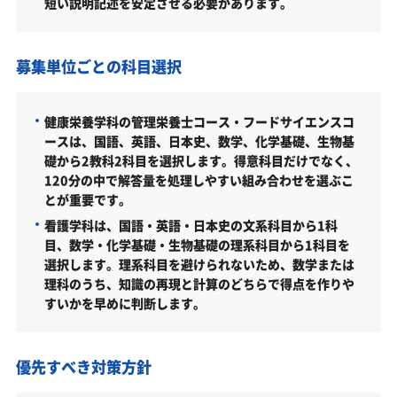
短い説明記述を安定させる必要があります。
名古屋女子大学健康科学部の入試方式
総合型選抜Ⅰ期・Ⅱ期（専願自己推薦）（共通／2027年
度）
募集単位ごとの科目選択
育成型選抜（併願）（共通／2027年度）
自己推薦型選抜（併願）（共通／2027年度）
健康栄養学科の管理栄養士コース・フードサイエンスコ
ースは、国語、英語、日本史、数学、化学基礎、生物基
学校推薦型選抜（指定校制推薦）〖専願〗（共通／2027
礎から2教科2科目を選択します。得意科目だけでなく、
年度）
120分の中で解答量を処理しやすい組み合わせを選ぶこ
とが重要です。
一般選抜Ⅰ期（共通／2027年度）
看護学科は、国語・英語・日本史の文系科目から1科
一般選抜Ⅱ期（共通／2027年度）
目、数学・化学基礎・生物基礎の理系科目から1科目を
大学入学共通テスト利用Ⅰ期（共通／2027年度）
選択します。理系科目を避けられないため、数学または
理科のうち、知識の再現と計算のどちらで得点を作りや
大学入学共通テスト利用Ⅱ期（共通／2027年度）
すいかを早めに判断します。
大学入学共通テストプラス（共通／2027年度）
特別選抜（共通／2027年度）
優先すべき対策方針
名古屋女子大学健康科学部はどんなところ？