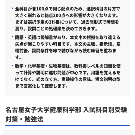
全科目が各100点で同じ配点のため、選択科目の片方で
学科・専攻（コース）の概要
大きく崩れると総点200点への影響が大きくなります。
難易度（前年度の入試結果に基づく指標）
まずは選択予定の2科目について、過去問形式で時間を
測り、設問ごとの処理順を決めておきます。
取得できる資格・主な卒業後の進路
国語・英語は読解量があり、本文中の根拠を取り違える
国家試験 合格率（最新年度）
失点が起こりやすい科目です。本文の主張、指示語、空
欄前後、設問条件を線で結びながら読む練習を重ねま
名古屋女子大学健康科学部の所在地
す。
名古屋女子大学健康科学部の周辺地図
数学・化学基礎・生物基礎は、教科書レベルの知識を使
って計算や説明に進む問題が中心です。用語を覚えるだ
「名古屋女子大学健康科学部に受かる気がしない」
けでなく、式の立て方、実験操作の意味、短文説明の型
とやる気をなくしている受験生へ
まで答案化して練習します。
受験勉強を始めるのが遅くても名古屋女子大学健康
科学部に合格できる？
名古屋女子大学健康科学部 入試科目別受験
大学受験対策いつから始める？学年・時期別の勉強
のポイント
対策・勉強法
不登校・高卒認定者・通信制高校の名古屋女子大学
健康科学部受験も対応可能