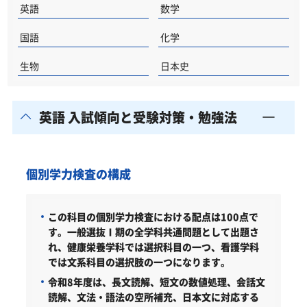
英語
数学
浪人生、社会人の方の名古屋女子大学健康科学部合
格に向けた受験対策も実施
国語
化学
名古屋女子大学の他の学部
生物
日本史
名古屋女子大学以外の健康科学部・関連学部を偏差
値から探す
英語 入試傾向と受験対策・勉強法
名古屋女子大学健康科学部受験生からのよくある質
問
個別学力検査の構成
この科目の個別学力検査における配点は100点で
す。一般選抜Ⅰ期の全学科共通問題として出題さ
れ、健康栄養学科では選択科目の一つ、看護学科
では文系科目の選択肢の一つになります。
令和8年度は、長文読解、短文の数値処理、会話文
読解、文法・語法の空所補充、日本文に対応する