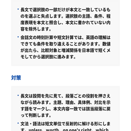
長文で選択肢の一部だけが本文と一致しているも
のを選ぶと失点します。選択肢の主語、条件、程
度表現を本文と照合し、本文に書かれていない内
容を除外します。
会話文の時刻計算や短文計算では、英語の理解は
できても条件を取り違えることがあります。数値
が出たら、比較対象と増減関係を日本語で短くメ
モしてから選択肢に進みます。
対策
長文は設問を先に見て、段落ごとの役割を押さえ
ながら読みます。
主題、理由、具体例、対比を示
す語をマークし、本文内容一致では該当段落に戻
って判断します。
文法・語法は短文単位で反射的に解ける形にしま
す。
unless、worth、on one’s right、which