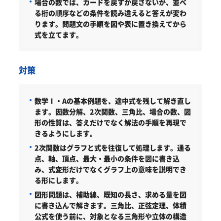
場合の数では、カードを戻すか戻さないか、並べ
る桁の順序などの条件を読み違えると答えが変わ
ります。問題文の手順を図や表に置き換えてから
式を立てます。
対策
数学Ⅰ・Aの基本例題を、途中式を残して解き直し
ます。
因数分解、2次関数、三角比、場合の数、図
形の性質は、答えだけでなく解法の手順を再現で
きるようにします。
2次関数はグラフと式を往復して処理します。
通る
点、軸、頂点、最大・最小の条件を図に書き込
み、式変形だけでなくグラフ上の意味を説明でき
る形にします。
図形問題は、補助線、既知の長さ、求める量を図
に書き込んで解きます。
三角比、正弦定理、体積
公式を使う前に、対象となる三角形や立体の構造