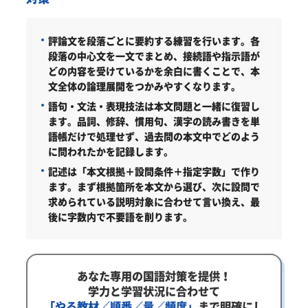
評論文を段落ごとに要約する練習を行います。
各
段落の中心文を一文でまとめ、接続語や指示語が
どの内容を受けているかを余白に書くことで、本
文全体の論理展開をつかみやすくなります。
語句・文法・表現技法は本文問題と一緒に復習し
ます。
品詞、修辞、慣用句、漢字の読み書きを単
語帳だけで処理せず、過去問の本文中でどのよう
に問われたかを記録します。
記述は「本文根拠＋設問条件＋指定字数」で作り
ます。
まず根拠箇所を本文から選び、次に設問で
求められている説明対象に合わせて言い換え、最
後に字数内で不要語を削ります。
あなた専用の国語対策を提供！
学力と学習状況に合わせて
「やる教材／順番／量／頻度」
まで明確にし