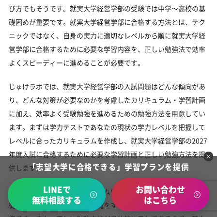
び方でもそうです。就実大学経営学部の受験では中学～高校の基
礎固めが重要です。就実大学経営学部に合格する方法とは、テク
ニックではなく、自身の実力に適切なレベルから順に就実大学経
営学部に合格するために必要な学習内容を、正しい勉強法で効率
よくスピーディーに進めることが必要です。
じゅけラボでは、就実大学経営学部の入試問題はどんな傾向があ
り、どんな対策が必要なのかを考慮したカリキュラム・学習計画
に加え、効率よく受験勉強を進めるための勉強方法を用意してい
ます。まずは学力テストであなたの現状の学力レベルを把握して
レベルに合ったカリキュラムを作成し、就実大学経営学部の2027
年度入試に合格するために必要な学習計画と正しい勉強方法を提
「志望大学に合格できる」学習プランを提供
供します。
LINEで
お問い合わせ
また、じゅけラボのカリキュラムは、塾や予備校に通っている生
無料相談する
はこちら
徒でも塾や予備校の勉強の邪魔をすることなく取り組むことが可