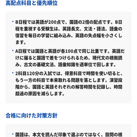
高配点科目と優先順位
就実大学経営学部の周辺地図
「就実大学経営学部に受かる気がしない」とやる気
をなくしている受験生へ
B日程では英語が200点で、国語の2倍の配点です。B日
程を重視する受験生は、英語長文、文法・語法、語彙の
受験勉強を始めるのが遅くても就実大学経営学部に
復習を毎日の学習に組み込み、英語の失点幅を小さくし
合格できる？
ます。
大学受験対策いつから始める？学年・時期別の勉強
A日程では国語と英語が各100点で同じ比重です。英語だ
のポイント
けに偏ると国語で差をつけられるため、現代文の根拠読
み、古文の基礎文法、語彙知識を週単位で回します。
不登校・高卒認定者・通信制高校の就実大学経営学
2科目120分の入試では、得意科目で時間を使い切ると、
部受験も対応可能
もう一方の科目で本来取れる問題を落とします。演習段
浪人生、社会人の方の就実大学経営学部合格に向け
階から、国語と英語それぞれの解答時間を記録し、時間
た受験対策も実施
超過の原因を減らします。
就実大学の他の学部
就実大学以外の経営学部・関連学部を偏差値から探
合格に向けた対策方針
す
就実大学経営学部受験生からのよくある質問
国語は、本文を読んだ印象で選ぶのではなく、設問の根