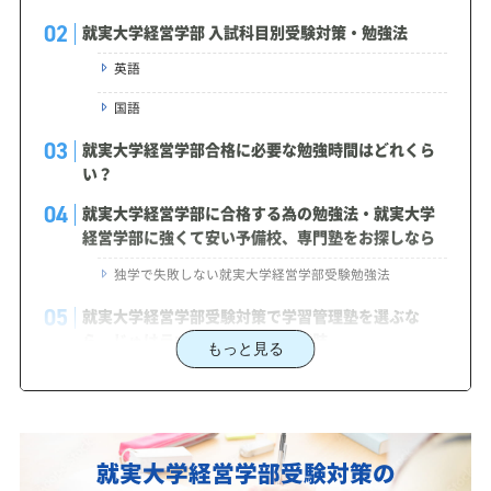
就実大学経営学部 入試科目別受験対策・勉強法
英語
国語
就実大学経営学部合格に必要な勉強時間はどれくら
い？
就実大学経営学部に合格する為の勉強法・就実大学
経営学部に強くて安い予備校、専門塾をお探しなら
独学で失敗しない就実大学経営学部受験勉強法
就実大学経営学部受験対策で学習管理塾を選ぶな
ら、じゅけラボ予備校という選択肢
もっと見る
2027年度（令和9年度）就実大学経営学部入試に対
応した受験対策カリキュラム・学習計画を提供しま
す
就実大学経営学部受験対策の
就実大学経営学部対策カリキュラムのポイント