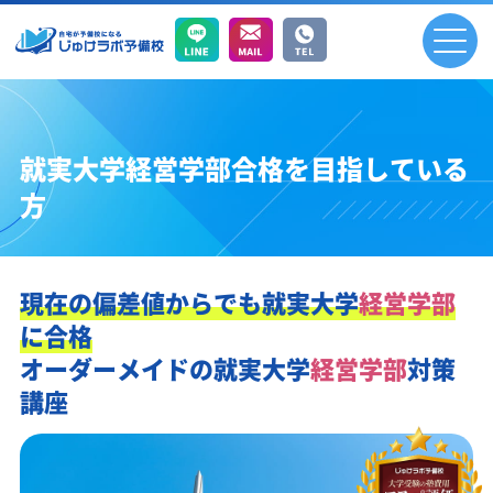
就実大学経営学部合格を目指している
方
現在の偏差値からでも
就実大学
経営学部
に合格
オーダーメイドの
就実大学
経営学部
対策
講座