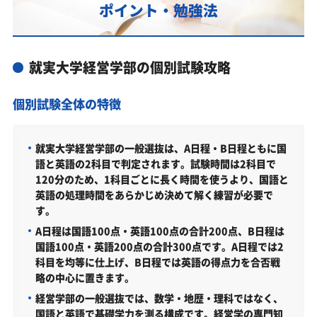
ポイント・勉強法
あなたにピッタリ合った「就実大学経営学部対策の
オーダーメイドカリキュラム」から得られる成果と
は？
就実大学経営学部の個別試験攻略
カリキュラムや料金についてお気軽にご相談くださ
い
個別試験全体の特徴
就実大学経営学部の総合型選抜入試対策も万全
就実大学経営学部総合型選抜入試の主な対策内容
就実大学経営学部の一般選抜は、A日程・B日程ともに国
就実大学経営学部の入試日程
語と英語の2科目で判定されます。試験時間は2科目で
120分のため、1科目ごとに長く時間を使うより、国語と
就実大学経営学部の入試日程
英語の処理時間をあらかじめ決めて解く練習が必要で
就実大学経営学部の受験情報
す。
A日程は国語100点・英語100点の合計200点、B日程は
就実大学経営学部の入試方式
国語100点・英語200点の合計300点です。A日程では2
総合型選抜（資格・検定型）（2026年度）
科目を均等に仕上げ、B日程では英語の得点力を合否戦
略の中心に置きます。
総合型選抜（基礎学力型）（2026年度）
経営学部の一般選抜では、数学・地歴・理科ではなく、
学校推薦選抜（基礎学力型）面接併用タイプ（2026年
国語と英語で基礎学力を測る構成です。経営学の専門知