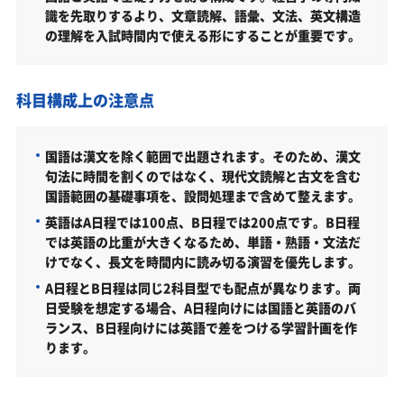
度）
識を先取りするより、文章読解、語彙、文法、英文構造
の理解を入試時間内で使える形にすることが重要です。
学校推薦選抜（基礎学力型）面接なしタイプ（2026年
度）
学校推薦選抜（小論文型）（2026年度）
科目構成上の注意点
一般選抜Ａ日程（2026年度）
一般選抜Ｂ日程（2026年度）
国語は漢文を除く範囲で出題されます。そのため、漢文
句法に時間を割くのではなく、現代文読解と古文を含む
共通テスト利用選抜A（2026年度）
国語範囲の基礎事項を、設問処理まで含めて整えます。
共通テスト利用選抜B（2026年度）
英語はA日程では100点、B日程では200点です。B日程
では英語の比重が大きくなるため、単語・熟語・文法だ
共通テスト利用選抜C（2026年度）
けでなく、長文を時間内に読み切る演習を優先します。
就実大学経営学部はどんなところ？
A日程とB日程は同じ2科目型でも配点が異なります。両
日受験を想定する場合、A日程向けには国語と英語のバ
難易度（前年度の入試結果に基づく指標）
ランス、B日程向けには英語で差をつける学習計画を作
取得できる資格・主な卒業後の進路
ります。
就実大学経営学部の所在地