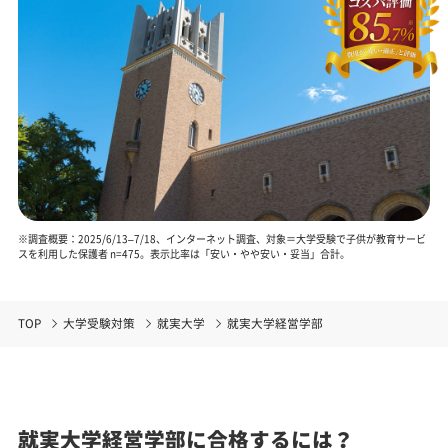
※調査概要：2025/6/13–7/18、インターネット調査、対象＝大学受験で子供が教育サービ
スを利用した保護者 n=475。表示比率は「安い・やや安い・妥当」合計。
TOP
大学受験対策
就実大学
就実大学経営学部
就実大学経営学部に合格するには？