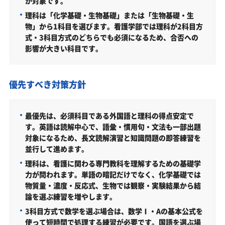
が対象です。
受験勉強を始めるのが遅くても創価大学看護学部に
合格できる？
理科は「化学基礎・生物基礎」または「生物基礎・生
物」から1科目を選びます。看護学部では理科が2科目方
大学受験対策いつから始める？学年・時期別の勉強
式・3科目方式のどちらでも必須になるため、合否への
のポイント
影響が大きい科目です。
不登校・高卒認定者・通信制高校の創価大学看護学
部受験も対応可能
優先すべき対策方針
浪人生、社会人の方の創価大学看護学部合格に向け
た受験対策も実施
最優先は、必須科目である外国語と理科の得点安定で
創価大学の他の学部
す。英語は読解中心で、語彙・慣用句・文法も一部出題
対象になるため、長文読解演習と知識問題の即答練習を
創価大学以外の看護学部・関連学部を偏差値から探
並行して進めます。
す
理科は、看護に関わる専門教科を理解するための基礎学
創価大学看護学部受験生からのよくある質問
力が問われます。単語の暗記だけでなく、化学基礎では
物質量・濃度・反応式、生物では観察・実験結果から結
論を選ぶ練習を増やします。
3科目方式で数学を選ぶ場合は、数学Ⅰ・Aの基本公式を
使って短時間で処理する練習が必要です。国語を選ぶ場