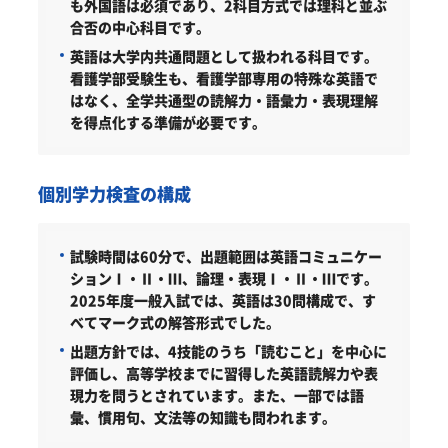
も外国語は必須であり、2科目方式では理科と並ぶ
合否の中心科目です。
英語は大学内共通問題として扱われる科目です。
看護学部受験生も、看護学部専用の特殊な英語で
はなく、全学共通型の読解力・語彙力・表現理解
を得点化する準備が必要です。
個別学力検査の構成
試験時間は60分で、出題範囲は英語コミュニケー
ションⅠ・Ⅱ・Ⅲ、論理・表現Ⅰ・Ⅱ・Ⅲです。
2025年度一般入試では、英語は30問構成で、す
べてマーク式の解答形式でした。
出題方針では、4技能のうち「読むこと」を中心に
評価し、高等学校までに習得した英語読解力や表
現力を問うとされています。また、一部では語
彙、慣用句、文法等の知識も問われます。