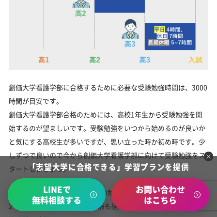
創価大学看護学部に合格するために必要な受験勉強時間は、3000
時間が目安です。
創価大学看護学部合格のためには、高校1年生から受験勉強を開
始するのが望ましいです。受験勉強をいつから始めるのが良いか
と気にする高校生が多いですが、思い立った時か初め時です。少
しずつで良いので今から創価大学看護学部に向けて受験勉強をス
「志望大学に合格できる」学習プランを提供
タートしましょう。
LINEで
お問い合わせ
高1から受験勉強を始める場合の勉強時間は、平日1時間、休日
無料相談する
はこちら
2〜3時間が目安です。長期休暇も宿題とは別に1日1〜2時間の勉