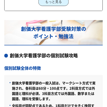
もっと見る
2027年度（令和9年度）創価大学看護学部入試に対
応した受験対策カリキュラム・学習計画を提供しま
す
創価大学看護学部受験対策の
創価大学看護学部対策カリキュラムのポイント
ポイント・勉強法
あなたにピッタリ合った「創価大学看護学部対策の
オーダーメイドカリキュラム」から得られる成果と
は？
創価大学看護学部の個別試験攻略
カリキュラムや料金についてお気軽にご相談くださ
い
個別試験全体の特徴
創価大学看護学部の総合型選抜入試対策も万全
創価大学看護学部総合型選抜入試の主な対策内容
創価大学看護学部の一般入試は、マークシート方式で実
創価大学看護学部の入試日程
施され、各科目は60分・100点です。2科目方式では外
国語と理科が必須、3科目方式では外国語、数学または
創価大学看護学部の入試日程
国語、理科を受験します。
創価大学看護学部の受験情報
全科目が同配点であるため、1科目だけで大きく挽回す