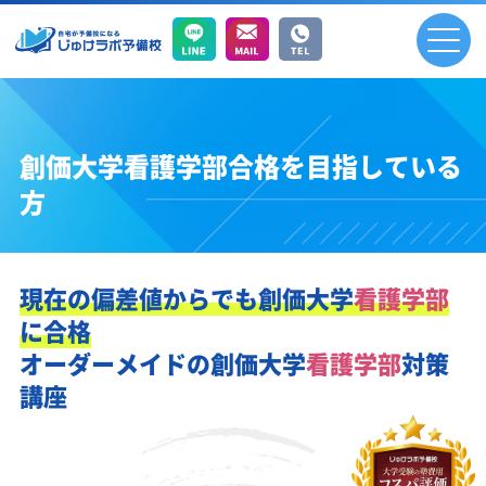
創価大学看護学部合格を目指している
方
現在の偏差値からでも
創価大学
看護学部
に合格
オーダーメイドの
創価大学
看護学部
対策
講座