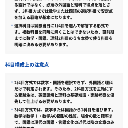
る設計ではなく、必須の外国語と理科で得点を落とさ
創価大学看護学部の入試方式
ず、3科目方式では数学または国語の選択科目で安定点
全学統一入試 2科目方式・3科目方式（2026年度）
を加える戦略が基本になります。
選択科目は試験当日に1科目を選んで解答する形式で
一般入試 2科目方式・3科目方式（2026年度）
す。複数科目を同時に解くことはできないため、直前期
大学入学共通テスト利用入試（前期）3・4科目方式（20
までに数学・国語、理科2科目のうち本番で使う科目を
26年度）
明確に決める必要があります。
創価大学看護学部はどんなところ？
難易度（前年度の入試結果に基づく指標）
科目構成上の注意点
取得できる資格・主な卒業後の進路
国家試験 合格率（最新年度）
2科目方式では数学・国語を選択できず、外国語と理科
だけで判定されます。そのため、2科目方式を主軸にす
創価大学看護学部の所在地
る受験生は、英語読解と理科の基礎知識・実験考察を優
先して仕上げる必要があります。
創価大学看護学部の周辺地図
3科目方式では、数学または国語から1科目を選びます。
「創価大学看護学部に受かる気がしない」とやる気
数学は数学Ⅰ・数学Aの図形の性質、場合の数と確率ま
をなくしている受験生へ
で、国語は現代の国語・言語文化の近代以降の文章のみ