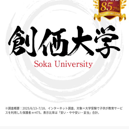
※調査概要：2025/6/13–7/18、インターネット調査、対象＝大学受験で子供が教育サービ
スを利用した保護者 n=475。表示比率は「安い・やや安い・妥当」合計。