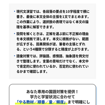
現代文演習では、各段落の要点を10字程度で横に
書き、最後に本文全体の主張を1文でまとめます。
この作業により、選択肢の表現ではなく本文の論
理を基準に解答できます。
設問を解くときは、正解を選ぶ前に不正解の理由
を本文根拠で消します。本文に根拠がない、範囲
が広すぎる、因果関係が逆、筆者の主張とずれ
る、という4種類で分類すると精度が上がります。
語彙対策では、評論語、感情語、抽象語を例文付
きで整理します。言葉の意味だけでなく、本文中
で肯定的に使われているか、否定的に使われてい
るかまで確認します。
あなた専用の国語対策を提供！
学力と学習状況に合わせて
「やる教材／順番／量／頻度」
まで明確にし