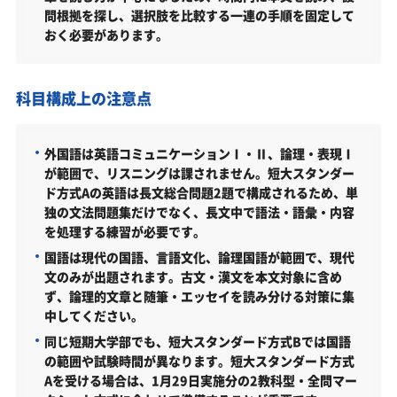
度）
問根拠を探し、選択肢を比較する一連の手順を固定して
おく必要があります。
愛知大学短期大学部はどんなところ？
難易度（前年度の入試結果に基づく指標）
科目構成上の注意点
取得できる資格・主な卒業後の進路
愛知大学短期大学部の所在地
外国語は英語コミュニケーションⅠ・Ⅱ、論理・表現Ⅰ
愛知大学短期大学部の周辺地図
が範囲で、リスニングは課されません。短大スタンダー
ド方式Aの英語は長文総合問題2題で構成されるため、単
「愛知大学短期大学部に受かる気がしない」とやる
独の文法問題集だけでなく、長文中で語法・語彙・内容
気をなくしている受験生へ
を処理する練習が必要です。
受験勉強を始めるのが遅くても愛知大学短期大学部
国語は現代の国語、言語文化、論理国語が範囲で、現代
に合格できる？
文のみが出題されます。古文・漢文を本文対象に含め
ず、論理的文章と随筆・エッセイを読み分ける対策に集
大学受験対策いつから始める？学年・時期別の勉強
中してください。
のポイント
同じ短期大学部でも、短大スタンダード方式Bでは国語
不登校・高卒認定者・通信制高校の愛知大学短期大
の範囲や試験時間が異なります。短大スタンダード方式
学部受験も対応可能
Aを受ける場合は、1月29日実施分の2教科型・全問マー