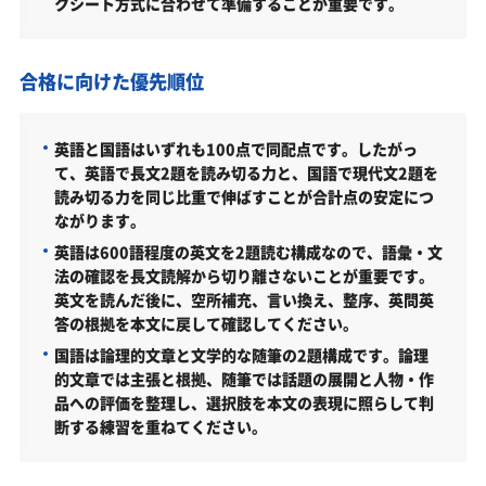
クシート方式に合わせて準備することが重要です。
浪人生、社会人の方の愛知大学短期大学部合格に向
けた受験対策も実施
愛知大学の他の学部
合格に向けた優先順位
愛知大学以外の短期大学部・関連学部を偏差値から
探す
英語と国語はいずれも100点で同配点です。したがっ
て、英語で長文2題を読み切る力と、国語で現代文2題を
愛知大学短期大学部受験生からのよくある質問
読み切る力を同じ比重で伸ばすことが合計点の安定につ
ながります。
英語は600語程度の英文を2題読む構成なので、語彙・文
法の確認を長文読解から切り離さないことが重要です。
英文を読んだ後に、空所補充、言い換え、整序、英問英
答の根拠を本文に戻して確認してください。
国語は論理的文章と文学的な随筆の2題構成です。論理
的文章では主張と根拠、随筆では話題の展開と人物・作
品への評価を整理し、選択肢を本文の表現に照らして判
断する練習を重ねてください。