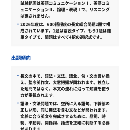
試験範囲は英語コミュニケーションⅠ、英語コミ
ュニケーションⅡ、論理・表現Ⅰで、リスニング
は課されません。
2026年度は、600語程度の長文総合問題2題で構
成されています。1題は論説タイプ、もう1題は随
筆タイプで、問題はすべて4択の選択式です。
出題傾向
長文の中で、語法・文法、語彙、句・文の言い換
え、整序英作文、大意把握が問われます。独立し
た短問ではなく、本文の流れに沿って知識を使う
力が重視されます。
語法・文法問題では、空所に入る語句、下線部の
正しい形、同じ用法を含む文などが問われます。
文脈に合う英文を完成させるために、品詞、時
制、準動詞、関係詞、語法を正確に判断する必要
があります。