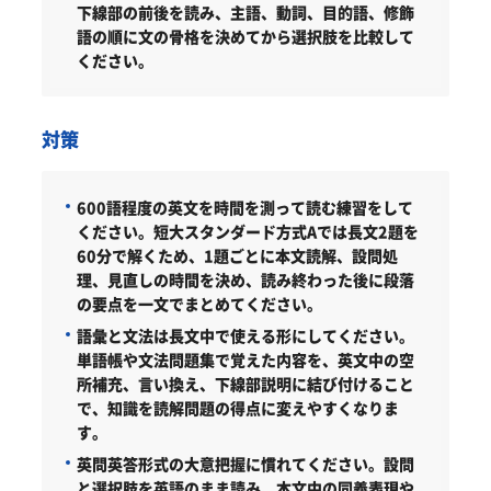
下線部の前後を読み、主語、動詞、目的語、修飾
語の順に文の骨格を決めてから選択肢を比較して
ください。
対策
600語程度の英文を時間を測って読む練習をして
ください。
短大スタンダード方式Aでは長文2題を
60分で解くため、1題ごとに本文読解、設問処
理、見直しの時間を決め、読み終わった後に段落
の要点を一文でまとめてください。
語彙と文法は長文中で使える形にしてください。
単語帳や文法問題集で覚えた内容を、英文中の空
所補充、言い換え、下線部説明に結び付けること
で、知識を読解問題の得点に変えやすくなりま
す。
英問英答形式の大意把握に慣れてください。
設問
と選択肢を英語のまま読み、本文中の同義表現や