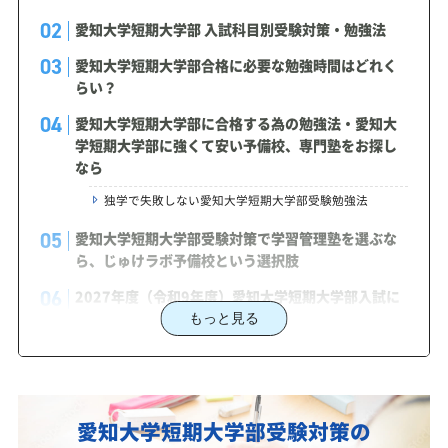
愛知大学短期大学部 入試科目別受験対策・勉強法
愛知大学短期大学部合格に必要な勉強時間はどれく
らい？
愛知大学短期大学部に合格する為の勉強法・愛知大
学短期大学部に強くて安い予備校、専門塾をお探し
なら
独学で失敗しない愛知大学短期大学部受験勉強法
愛知大学短期大学部受験対策で学習管理塾を選ぶな
ら、じゅけラボ予備校という選択肢
2027年度（令和9年度）愛知大学短期大学部入試に
対応した受験対策カリキュラム・学習計画を提供し
もっと見る
ます
愛知大学短期大学部対策カリキュラムのポイント
あなたにピッタリ合った「愛知大学短期大学部対策
愛知大学短期大学部受験対策の
のオーダーメイドカリキュラム」から得られる成果