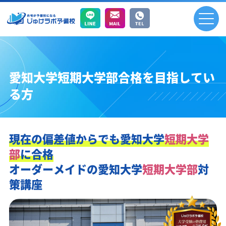
愛知大学短期大学部合格を目指してい
る方
現在の偏差値からでも
愛知大学
短期大学
部
に合格
オーダーメイドの
愛知大学
短期大学部
対
策講座