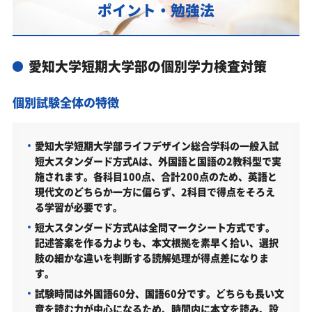
とは？
ポイント・勉強法
カリキュラムや料金についてお気軽にご相談くださ
い
愛知大学短期大学部の個別学力検査対策
愛知大学短期大学部の総合型選抜入試対策も万全
愛知大学短期大学部総合型選抜入試の主な対策内容
個別試験全体の特徴
愛知大学短期大学部の入試日程
愛知大学短期大学部の入試日程
愛知大学短期大学部ライフデザイン総合学科の一般入試
短大スタンダード方式Aは、外国語と国語の2教科型で実
愛知大学短期大学部の受験情報
施されます。各科目100点、合計200点のため、英語と
現代文のどちらか一方に偏らず、2科目で得点をそろえ
愛知大学短期大学部の入試方式
る学習が必要です。
短大スタンダード方式Ａ（2026年度）
短大スタンダード方式Aは全問マークシート方式です。
記述答案を作る力よりも、本文根拠を素早く拾い、選択
短大スタンダード方式Ｂ（2026年度）
肢の細かな違いを判断する読解処理が得点差になりま
短大共通テスト利用入試（前期・2科目方式）（2026年
す。
度）
試験時間は外国語60分、国語60分です。どちらも長い文
短大共通テスト利用入試（後期・2科目方式）（2026年
章を読む力が中心になるため、時間内に本文を読み、設