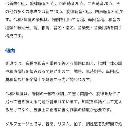
は新曲40点、旋律聴音20点、四声聴音20点、二声聴音20点、そ
の他の多くの専攻では新曲40点、旋律聴音30点、四声聴音30点で
す。令和8年度の楽典は、譜例を用いて音程、転回音程、和音の
種類と転回形、調、移調、音名・階名、音楽史・音楽用語を問う
構成です。
傾向
楽典では、音程や和音を単独で答える問題に加え、譜例全体の調
や和声進行を読み取る問題が出ます。調号、臨時記号、転回形、
属和音などを楽譜上で処理する力が問われます。
令和8年度は、譜例の一部を移調して書く問題や、旋律を条件に
沿って書き換える問題も含まれています。知識を単語として覚え
るだけでなく、五線上に正確に書く作業の精度が必要です。
ソルフェージュでは、音高、リズム、拍子、調性感を短時間で処