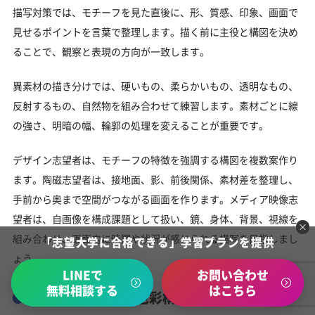
描写対策では、モチーフを見た直後に、形、質感、印象、画面で
見せるポイントを言葉で整理します。描く前に主役と構図を決め
ることで、観察と表現の方向が一致します。
異素材の描き分けでは、硬いもの、柔らかいもの、透明なもの、
反射するもの、自然物を組み合わせて練習します。素材ごとに線
の強さ、明暗の幅、輪郭の処理を変えることが重要です。
デザイン志望者は、モチーフの特徴を強調する構図を複数案作り
ます。陶磁志望者は、接地面、影、前後関係、素材差を整理し、
手前から奥まで空間がつながる画面を作ります。メディア映像志
望者は、自画像を構成課題として扱い、鏡、身体、背景、視線を
組み合わせ、画面内に時間や状況が感じられる描写を目指しまし
「志望大学に合格できる」学習プランを提供
ょう。
LINEで
お問い合わせ
無料相談する
はこちら
【デザイン専攻（色彩構成・立体構成）】