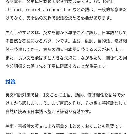
る語彙を、文脈に合わせて訳す力が必要です。art、form、
abstract、concrete、composition などの語は、一般的な意味だ
けでなく、美術論の文脈で訳語を決める必要があります。
失点しやすいのは、英文を前から単語ごとに訳し、日本語として
不自然な答案になるパターンです。主語、動詞、目的語、修飾関
係を整理してから、意味の通る日本語に整える必要があります。
また、長い文を飛ばすと大きな失点につながるため、関係代名詞
や分詞構文の係り先を丁寧に確認することが重要です。
対策
英文和訳対策では、1文ごとに主語、動詞、修飾関係を記号で分
けてから訳しましょう。まず直訳を作り、その後で芸術論として
自然に読める日本語へ整える練習が有効です。
美術・芸術論の英文に出る語彙をまとめておくことも重要です。