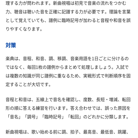
理する力が問われます。新曲視唱は初見で音楽の流れをつかむ
力、聴音は聴いた音を正確に記譜する力が必要です。理論を言葉
として覚えていても、譜例に臨時記号が加わると音程や和音を誤
りやすくなります。
対策
楽典は、音程、和音、調、移調、音楽用語を1日ごとに分けるの
ではなく、毎回1枚の譜例からまとめて処理しましょう。入試で
は複数の知識が同じ譜例に重なるため、実戦形式で判断順序を固
定することが大切です。
音程と和音は、五線上で音名を確認し、度数、長短・増減、転回
形の順に答える練習を行います。答え合わせでは、誤った原因を
「音名」「調号」「臨時記号」「転回」のどれかに分類します。
新曲視唱は、歌い始める前に調、拍子、最高音、最低音、跳躍、