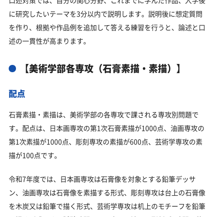
口述対策では、自分の関心分野、これまでに学んだ作品、入学後
に研究したいテーマを3分以内で説明します。説明後に想定質問
を作り、根拠や作品例を追加して答える練習を行うと、論述と口
述の一貫性が高まります。
【美術学部各専攻（石膏素描・素描）】
配点
石膏素描・素描は、美術学部の各専攻で課される専攻別問題で
す。配点は、日本画専攻の第1次石膏素描が1000点、油画専攻の
第1次素描が1000点、彫刻専攻の素描が600点、芸術学専攻の素
描が100点です。
令和7年度では、日本画専攻は石膏像を対象とする鉛筆デッサ
ン、油画専攻は石膏像を素描する形式、彫刻専攻は台上の石膏像
を木炭又は鉛筆で描く形式、芸術学専攻は机上のモチーフを鉛筆