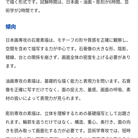
で描く形式です。試験時間は、日本画・油画・彫刻が6時間、芸
術学が2時間です。
傾向
日本画専攻の石膏素描は、モチーフの形や質感を正確に観察し、
空間を含めて描写する力が中心です。石膏像の大きな形、陰影、
稜線、台との関係を崩さず、画面全体の密度を上げる必要があり
ます。
油画専攻の素描は、基礎的な描く能力と表現力を問います。石膏
像を正確に写すだけでなく、面の捉え方、量感、画面の呼吸、素
材の扱いによって表現力が見られます。
彫刻専攻の素描は、立体を理解するための基礎描写として出題さ
れます。輪郭を追うだけではなく、構造、重心、奥行き、面の向
きを読み取って画面化する力が必要です。芸術学専攻では、短時