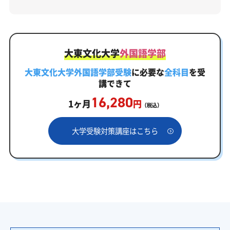
大東文化大学
外国語学部
大東文化大学外国語学部受験
に必要な
全科目
を受
講できて
16,280
1ヶ月
円
（税込）
大学受験対策講座はこちら