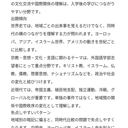
の文化交流や国際関係の理解は、入学後の学びにつながり
やすい分野です。
出題傾向
世界史では、地域ごとの出来事を覚えるだけでなく、同時
代の横のつながりを理解する力が問われます。ヨーロッ
パ、アジア、イスラーム世界、アメリカの動きを世紀ごと
に比較します。
宗教・思想・文化・言語に関わるテーマは、外国語学部志
望者にとって重点分野です。キリスト教、イスラーム、仏
教、儒教、啓蒙思想、ナショナリズムなどを、政治や社会
の変化と結びつけます。
近現代では、帝国主義、植民地支配、独立運動、冷戦、グ
ローバル化が重要です。単独の事件ではなく、地域間の関
係や国際秩序の変化として理解します。
失点しやすいパターン
地域別の暗記に偏ると、同時代比較の問題で失点しやすく
なります。中国史、ヨーロッパ史、イスラーム史を別々に