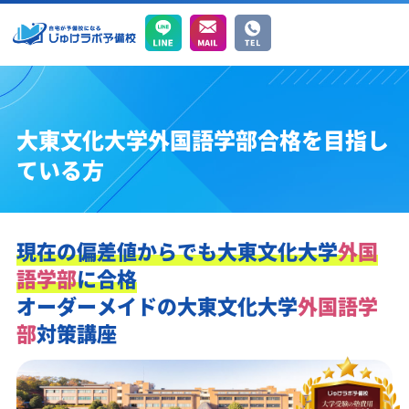
大東文化大学外国語学部合格を目指し
ている方
現在の偏差値からでも
大東文化大学
外国
語学部
に合格
オーダーメイドの
大東文化大学
外国語学
部
対策講座