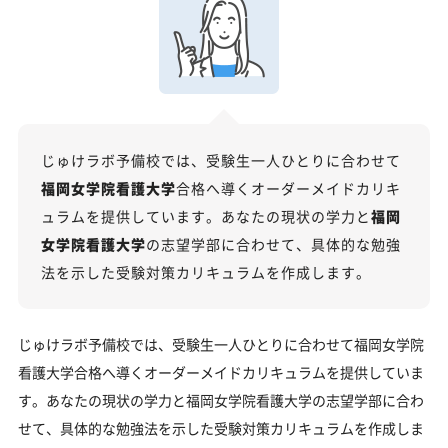
福岡女学院看護大学受験専門のオンライン家庭教師
「いつでもクイック指導」もご用意
【2027年度】大学入学共通テスト対策！2026年度
の傾向と合格戦略
2026年度共通テストの総括：難関大志望者には厳しい戦
いに
じゅけラボ予備校では、受験生一人ひとりに合わせて
科目別分析と最新トレンド
福岡女学院看護大学
合格へ導くオーダーメイドカリキ
ュラムを提供しています。あなたの現状の学力と
福岡
2027年度合格に向けた「3つの戦略」
女学院看護大学
の志望学部に合わせて、具体的な勉強
福岡女学院看護大学の受験情報
法を示した受験対策カリキュラムを作成します。
入試方式と学部別受験情報
福岡女学院看護大学の入試日程
じゅけラボ予備校では、受験生一人ひとりに合わせて福岡女学院
福岡女学院看護大学の入試難易度
看護大学合格へ導くオーダーメイドカリキュラムを提供していま
す。あなたの現状の学力と福岡女学院看護大学の志望学部に合わ
福岡女学院看護大学のキャンパス
せて、具体的な勉強法を示した受験対策カリキュラムを作成しま
「福岡女学院看護大学に受かる気がしない」とやる