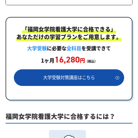
対応した受験対策カリキュラム・学習計画を提供し
ます
福岡女学院看護大学対策カリキュラムのポイント
「福岡女学院看護大学に合格できる」
福岡女学院看護大学合格を最短ルートでつなぐ「オ
あなただけの学習プランをご用意します。
ーダーメイドカリキュラム」
大学受験
に必要な
全科目
を受講できて
まずはあなたの弱点をしっかり把握現状分析テスト
16,280
1ヶ月
円
（税込）
あなただけの学習計画だから成果が出る！福岡女学院看
護大学合格に向けた受験対策カリキュラム
大学受験対策講座はこちら
学習効果をしっかり確認定着度テスト
一人でも安心、学習相談
あなたにピッタリ合った「福岡女学院看護大学対策
のオーダーメイドカリキュラム」から得られる成果
福岡女学院看護大学に合格するには？
とは？
カリキュラムや料金についてお気軽にご相談くださ
い