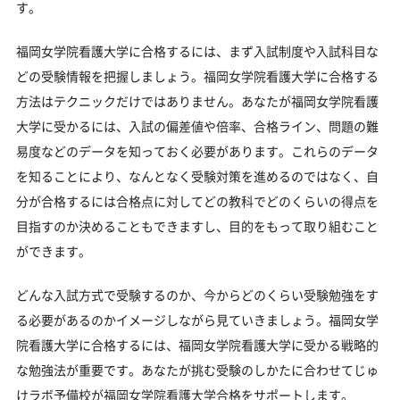
す。
気をなくしている受験生へ
受験勉強を始めるのが遅くても福岡女学院看護大学
福岡女学院看護大学に合格するには、まず入試制度や入試科目な
に合格できる？
どの受験情報を把握しましょう。福岡女学院看護大学に合格する
大学受験対策いつから始める？学年・時期別の勉強
方法はテクニックだけではありません。あなたが福岡女学院看護
のポイント
大学に受かるには、入試の偏差値や倍率、合格ライン、問題の難
不登校・高卒認定者・通信制高校の福岡女学院看護
易度などのデータを知っておく必要があります。これらのデータ
大学受験も対応可能
を知ることにより、なんとなく受験対策を進めるのではなく、自
浪人生、社会人の方の福岡女学院看護大学合格に向
分が合格するには合格点に対してどの教科でどのくらいの得点を
けた受験対策も実施
目指すのか決めることもできますし、目的をもって取り組むこと
福岡女学院看護大学受験生からのよくある質問
ができます。
どんな入試方式で受験するのか、今からどのくらい受験勉強をす
る必要があるのかイメージしながら見ていきましょう。福岡女学
院看護大学に合格するには、福岡女学院看護大学に受かる戦略的
な勉強法が重要です。あなたが挑む受験のしかたに合わせてじゅ
けラボ予備校が福岡女学院看護大学合格をサポートします。