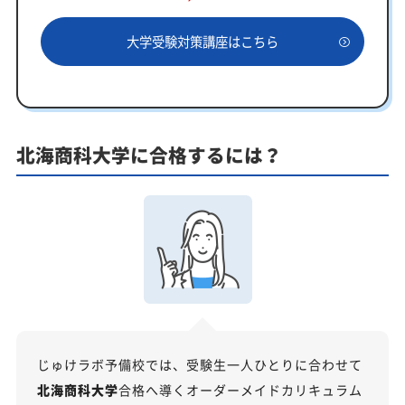
一人でも安心、学習相談
大学受験対策講座はこちら
あなたにピッタリ合った「北海商科大学対策のオー
ダーメイドカリキュラム」から得られる成果とは？
カリキュラムや料金についてお気軽にご相談くださ
い
北海商科大学に合格するには？
北海商科大学受験専門のオンライン家庭教師「いつ
でもクイック指導」もご用意
【2027年度】大学入学共通テスト対策！2026年度
の傾向と合格戦略
2026年度共通テストの総括：難関大志望者には厳しい戦
いに
科目別分析と最新トレンド
2027年度合格に向けた「3つの戦略」
じゅけラボ予備校では、受験生一人ひとりに合わせて
北海商科大学の総合型選抜入試対策も万全
北海商科大学
合格へ導くオーダーメイドカリキュラム
北海商科大学総合型選抜入試の主な対策内容