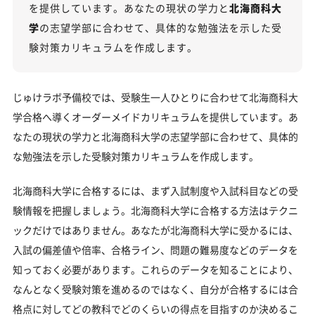
を提供しています。あなたの現状の学力と
北海商科大
北海商科大学のキャンパス
学
の志望学部に合わせて、具体的な勉強法を示した受
験対策カリキュラムを作成します。
「北海商科大学に受かる気がしない」とやる気をな
くしている受験生へ
受験勉強を始めるのが遅くても北海商科大学に合格
じゅけラボ予備校では、受験生一人ひとりに合わせて北海商科大
できる？
学合格へ導くオーダーメイドカリキュラムを提供しています。あ
大学受験対策いつから始める？学年・時期別の勉強
なたの現状の学力と北海商科大学の志望学部に合わせて、具体的
のポイント
な勉強法を示した受験対策カリキュラムを作成します。
不登校・高卒認定者・通信制高校の北海商科大学受
験も対応可能
北海商科大学に合格するには、まず入試制度や入試科目などの受
験情報を把握しましょう。北海商科大学に合格する方法はテクニ
浪人生、社会人の方の北海商科大学合格に向けた受
ックだけではありません。あなたが北海商科大学に受かるには、
験対策も実施
入試の偏差値や倍率、合格ライン、問題の難易度などのデータを
北海商科大学受験生からのよくある質問
知っておく必要があります。これらのデータを知ることにより、
なんとなく受験対策を進めるのではなく、自分が合格するには合
格点に対してどの教科でどのくらいの得点を目指すのか決めるこ