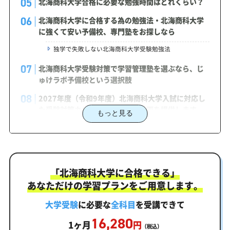
北海商科大学合格に必要な勉強時間はどれくらい？
北海商科大学に合格する為の勉強法・北海商科大学
に強くて安い予備校、専門塾をお探しなら
独学で失敗しない北海商科大学受験勉強法
北海商科大学受験対策で学習管理塾を選ぶなら、じ
ゅけラボ予備校という選択肢
2027年度（令和9年度）北海商科大学入試に対応し
た受験対策カリキュラム・学習計画を提供します
もっと見る
北海商科大学対策カリキュラムのポイント
北海商科大学合格を最短ルートでつなぐ「オーダー
メイドカリキュラム」
「北海商科大学に合格できる」
まずはあなたの弱点をしっかり把握現状分析テスト
あなただけの学習プランをご用意します。
あなただけの学習計画だから成果が出る！北海商科大学
合格に向けた受験対策カリキュラム
大学受験
に必要な
全科目
を受講できて
16,280
学習効果をしっかり確認定着度テスト
1ヶ月
円
（税込）