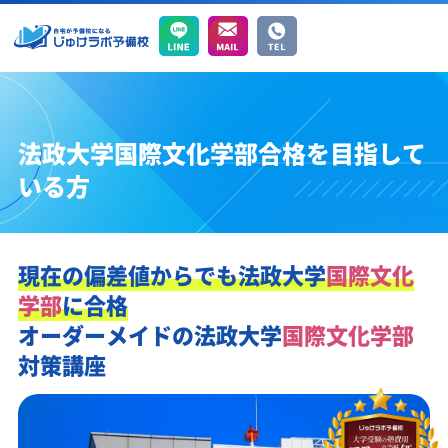
法政大学国際文化学部合格を目指して
いる方
現在の偏差値からでも
法政大学
国際文化
学部
に合格
オーダーメイドの
法政大学
国際文化学部
対策講座