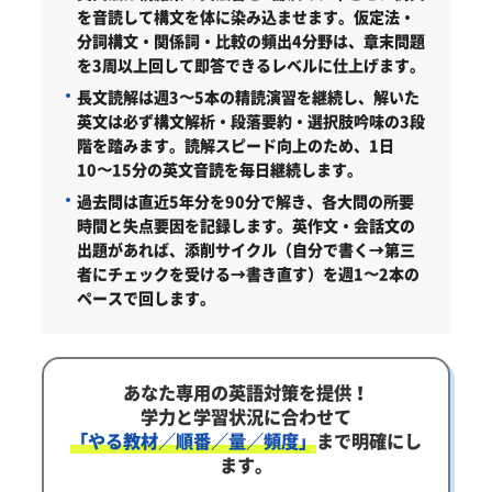
を音読して構文を体に染み込ませます。仮定法・
分詞構文・関係詞・比較の頻出4分野は、章末問題
を3周以上回して即答できるレベルに仕上げます。
長文読解は週3〜5本の精読演習を継続し、解いた
英文は必ず構文解析・段落要約・選択肢吟味の3段
階を踏みます。読解スピード向上のため、1日
10〜15分の英文音読を毎日継続します。
過去問は直近5年分を90分で解き、各大問の所要
時間と失点要因を記録します。英作文・会話文の
出題があれば、添削サイクル（自分で書く→第三
者にチェックを受ける→書き直す）を週1〜2本の
ペースで回します。
あなた専用の英語対策を提供！
学力と学習状況に合わせて
「やる教材／順番／量／頻度」
まで明確にし
ます。