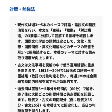
対策・勉強法
現代文は週3〜5本のペースで評論・論説文の精読
演習を行い、本文を「主張」「根拠」「対比構
造」の3要素に分解して図解する訓練を継続しま
す。国際文化学部の題材想定として、文化・思
想・国際関係・異文化理解などのテーマの新書を
月1〜2冊精読すると、本番のテーマに対する読み
取り速度が向上します。
古文は文法事項を読解の中で使う運用練習に重点
を置きます。1日15〜20分で1段落の口語訳→主
語補足→敬語の対象判定を行い、毎週1本の総合問
題で時間内読解を試す形が効率的です。
過去問は直近3〜5年分を時間内（60分）で解き、
終了後に大問ごとの所要時間と失点要因を記録し
ます。現代文・古文の時間配分（例：現代文35
分・古文25分）を本番までに固定化し、当日の判
断負荷を減らします。