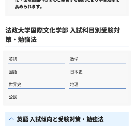
向けた受験対策も実施
高められます。
法政大学の他の学部
法政大学以外の国際文化学部・関連学部を偏差値か
法政大学国際文化学部 入試科目別受験対
ら探す
策・勉強法
法政大学国際文化学部受験生からのよくある質問
英語
数学
国語
日本史
世界史
地理
公民
英語 入試傾向と受験対策・勉強法