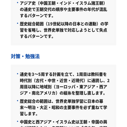
アジア史（中国王朝・インド・イスラム諸王朝）
の通史で王朝交代の順序や主要事件の年代が混乱
するパターンです。
歴史総合範囲（19世紀以降の日本との連動）の学
習を省略し、世界史単独で対応しようとして失点
するパターンです。
対策・勉強法
通史を3〜5周する計画を立て、1周目は教科書を
時代別（古代・中世・近世・近現代）に通読し、2
周目以降に地域別（ヨーロッパ・東アジア・西ア
ジア・南北アメリカ）の縦糸を整理し直します。
歴史総合の範囲は、世界史単独学習に日本の幕
末〜明治・大正・昭和の主要事件を必ず重ねて学
習します。
中国史と西アジア・イスラム史は王朝・帝国の興