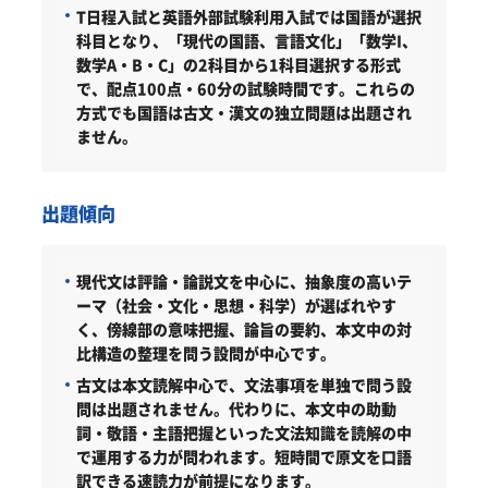
T日程入試と英語外部試験利用入試では国語が選択
科目となり、「現代の国語、言語文化」「数学I、
数学A・B・C」の2科目から1科目選択する形式
で、配点100点・60分の試験時間です。これらの
方式でも国語は古文・漢文の独立問題は出題され
ません。
出題傾向
現代文は評論・論説文を中心に、抽象度の高いテ
ーマ（社会・文化・思想・科学）が選ばれやす
く、傍線部の意味把握、論旨の要約、本文中の対
比構造の整理を問う設問が中心です。
古文は本文読解中心で、文法事項を単独で問う設
問は出題されません。代わりに、本文中の助動
詞・敬語・主語把握といった文法知識を読解の中
で運用する力が問われます。短時間で原文を口語
訳できる速読力が前提になります。