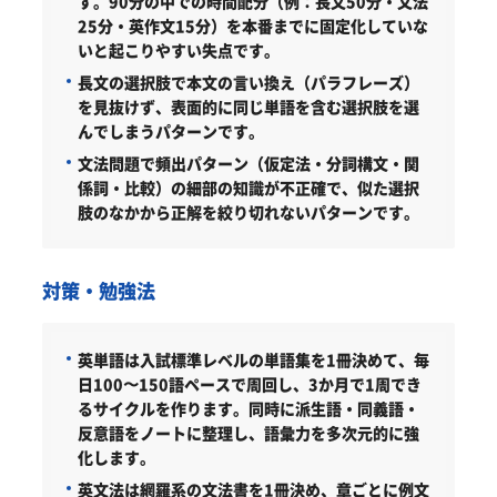
す。90分の中での時間配分（例：長文50分・文法
25分・英作文15分）を本番までに固定化していな
いと起こりやすい失点です。
長文の選択肢で本文の言い換え（パラフレーズ）
を見抜けず、表面的に同じ単語を含む選択肢を選
んでしまうパターンです。
文法問題で頻出パターン（仮定法・分詞構文・関
係詞・比較）の細部の知識が不正確で、似た選択
肢のなかから正解を絞り切れないパターンです。
対策・勉強法
英単語は入試標準レベルの単語集を1冊決めて、毎
日100〜150語ペースで周回し、3か月で1周でき
るサイクルを作ります。同時に派生語・同義語・
反意語をノートに整理し、語彙力を多次元的に強
化します。
英文法は網羅系の文法書を1冊決め、章ごとに例文