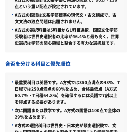
法政大学国際文化学部はどんなところ？
点という重い配点が設定されています。
A方式の国語は文系学部標準の現代文・古文構成で、古
難易度（前年度の入試結果に基づく指標）
文文法の独立問題は出題されません。
取得できる資格・主な卒業後の進路
A方式の選択科目は5科目から1科目選択。国際文化学部
受験者は世界史選択者の比率が46.4%と最も高く、世界
法政大学国際文化学部の所在地
史選択は学部の関心領域と整合する有力な選択肢です。
法政大学国際文化学部の周辺地図
「法政大学国際文化学部に受かる気がしない」とや
合否を分ける科目と優先順位
る気をなくしている受験生へ
受験勉強を始めるのが遅くても法政大学国際文化学
部に合格できる？
最重要科目は英語です。A方式では350点満点の43％、T
日程では250点満点の60％を占め、合格最低点（A方式
大学受験対策いつから始める？学年・時期別の勉強
60.7％・T日程64.8％）を確保するには英語で7割以上
のポイント
を得点する必要があります。
不登校・高卒認定者・通信制高校の法政大学国際文
次に国語または数学です。A方式の国語は100点で全体の
化学部受験も対応可能
29％を占めます。
A方式の選択科目は世界史・日本史が頻出選択肢で、文
浪人生、社会人の方の法政大学国際文化学部合格に
化・国際関係への関心と整合する選択により学習効率を