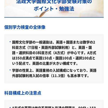
法政大学国際文化学部受験対策の
カリキュラムや料金についてお気軽にご相談くださ
ポイント・勉強法
い
法政大学国際文化学部の総合型選抜入試対策も万全
個別学力検査の全体像
法政大学国際文化学部総合型選抜入試の主な対策内容
法政大学国際文化学部の入試日程
国際文化学部の一般選抜は、英語＋国語または数学の2
法政大学国際文化学部の入試日程
科目方式（T日程・英語外部試験利用）と、英語・国
語・選択科目の3科目方式（A方式）が中心です。A方式
法政大学国際文化学部の受験情報
は350点満点で英語150点・国語100点・選択100点と
いう配点で、英語の比重が大きい構成です。
法政大学国際文化学部の入試方式
学部の性質上、英語重視の入試構成になっており、英語
T日程入試（統一日程）（2026年度）
外部試験利用入試の倍率（11.3倍）も高水準です。
英語外部試験利用入試（2026年度）
A方式入試（個別日程）（2026年度）
科目構成上の注意点
大学入学共通テスト利用入試 B方式（3教科型）（2026
年度）
A方式の英語は他文系学部と共通の問題で、90分・150