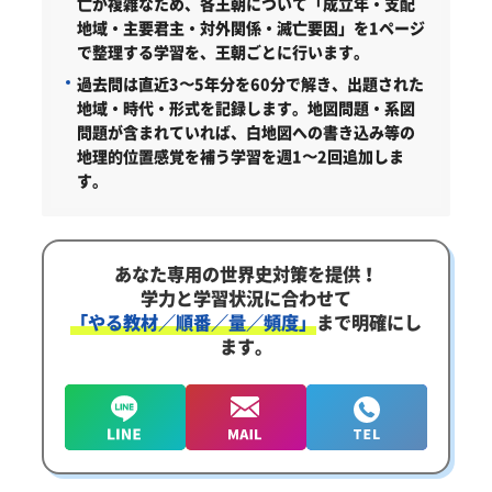
亡が複雑なため、各王朝について「成立年・支配
地域・主要君主・対外関係・滅亡要因」を1ページ
で整理する学習を、王朝ごとに行います。
過去問は直近3〜5年分を60分で解き、出題された
地域・時代・形式を記録します。地図問題・系図
問題が含まれていれば、白地図への書き込み等の
地理的位置感覚を補う学習を週1〜2回追加しま
す。
あなた専用の世界史対策を提供！
学力と学習状況に合わせて
「やる教材／順番／量／頻度」
まで明確にし
ます。