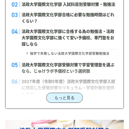
法政大学国際文化学部 入試科目別受験対策・勉強法
法政大学国際文化学部合格に必要な勉強時間はどれ
くらい？
法政大学国際文化学部に合格する為の勉強法・法政
大学国際文化学部に強くて安い予備校、専門塾をお
探しなら
独学で失敗しない法政大学国際文化学部受験勉強法
法政大学国際文化学部受験対策で学習管理塾を選ぶ
なら、じゅけラボ予備校という選択肢
2027年度（令和9年度）法政大学国際文化学部入試
に対応した受験対策カリキュラム・学習計画を提供
します
もっと見る
法政大学国際文化学部対策カリキュラムのポイント
あなたにピッタリ合った「法政大学国際文化学部対
策のオーダーメイドカリキュラム」から得られる成
果とは？