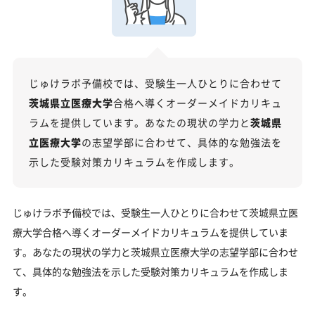
茨城県立医療大学受験専門のオンライン家庭教師
「いつでもクイック指導」もご用意
【2027年度】大学入学共通テスト対策！2026年度
の傾向と合格戦略
じゅけラボ予備校では、受験生一人ひとりに合わせて
2026年度共通テストの総括：難関大志望者には厳しい戦
茨城県立医療大学
合格へ導くオーダーメイドカリキュ
いに
ラムを提供しています。あなたの現状の学力と
茨城県
科目別分析と最新トレンド
立医療大学
の志望学部に合わせて、具体的な勉強法を
2027年度合格に向けた「3つの戦略」
示した受験対策カリキュラムを作成します。
茨城県立医療大学の受験情報
入試方式と学部別受験情報
じゅけラボ予備校では、受験生一人ひとりに合わせて茨城県立医
療大学合格へ導くオーダーメイドカリキュラムを提供していま
茨城県立医療大学の入試日程
す。あなたの現状の学力と茨城県立医療大学の志望学部に合わせ
茨城県立医療大学の入試難易度
て、具体的な勉強法を示した受験対策カリキュラムを作成しま
茨城県立医療大学のキャンパス
す。
「茨城県立医療大学に受かる気がしない」とやる気