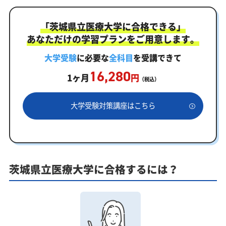
2027年度（令和9年度）茨城県立医療大学入試に対
応した受験対策カリキュラム・学習計画を提供しま
す
「茨城県立医療大学に合格できる」
あなただけの学習プランをご用意します。
茨城県立医療大学対策カリキュラムのポイント
大学受験
に必要な
全科目
を受講できて
茨城県立医療大学合格を最短ルートでつなぐ「オー
ダーメイドカリキュラム」
16,280
1ヶ月
円
（税込）
まずはあなたの弱点をしっかり把握現状分析テスト
大学受験対策講座はこちら
あなただけの学習計画だから成果が出る！茨城県立医療
大学合格に向けた受験対策カリキュラム
学習効果をしっかり確認定着度テスト
一人でも安心、学習相談
茨城県立医療大学に合格するには？
あなたにピッタリ合った「茨城県立医療大学対策の
オーダーメイドカリキュラム」から得られる成果と
は？
カリキュラムや料金についてお気軽にご相談くださ
い