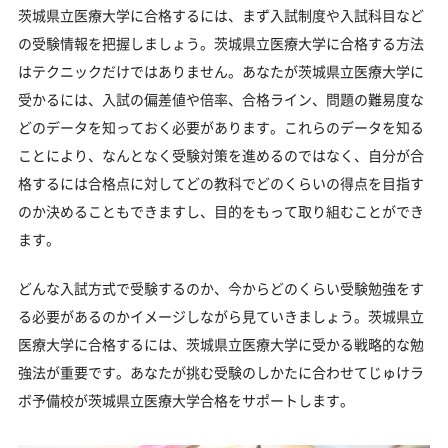
茨城県立医療大学に合格するには、まず入試制度や入試科目など
をなくしている受験生へ
の受験情報を把握しましょう。茨城県立医療大学に合格する方法
受験勉強を始めるのが遅くても茨城県立医療大学に
はテクニックだけではありません。あなたが茨城県立医療大学に
合格できる？
受かるには、入試の偏差値や倍率、合格ライン、問題の難易度な
大学受験対策いつから始める？学年・時期別の勉強
どのデータを知っておく必要があります。これらのデータを知る
のポイント
ことにより、なんとなく受験対策を進めるのではなく、自分が合
不登校・高卒認定者・通信制高校の茨城県立医療大
格するには合格点に対してどの教科でどのくらいの得点を目指す
学受験も対応可能
のか決めることもできますし、目的をもって取り組むことができ
浪人生、社会人の方の茨城県立医療大学合格に向け
ます。
た受験対策も実施
どんな入試方式で受験するのか、今からどのくらい受験勉強をす
茨城県立医療大学受験生からのよくある質問
る必要があるのかイメージしながら見ていきましょう。茨城県立
医療大学に合格するには、茨城県立医療大学に受かる戦略的な勉
強法が重要です。あなたが挑む受験のしかたに合わせてじゅけラ
ボ予備校が茨城県立医療大学合格をサポートします。