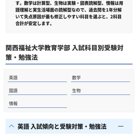
す。数学は計算型、生物は実験・図表読解型、情報は用
向けた受験対策も実施
語理解と実生活場面の読解型なので、過去問を1年分解
関西福祉大学の他の学部
いて失点原因が最も修正しやすい科目を選ぶと、2科目
合計が安定します。
関西福祉大学以外の教育学部・関連学部を偏差値か
ら探す
関西福祉大学教育学部受験生からのよくある質問
関西福祉大学教育学部 入試科目別受験対
策・勉強法
英語
数学
国語
生物
情報
英語 入試傾向と受験対策・勉強法