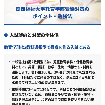
あなたにピッタリ合った「関西福祉大学教育学部対
関西福祉大学教育学部受験対策の
策のオーダーメイドカリキュラム」から得られる成
果とは？
ポイント・勉強法
カリキュラムや料金についてお気軽にご相談くださ
い
入試傾向と対策の全体像
関西福祉大学教育学部の総合型選抜入試対策も万全
関西福祉大学教育学部総合型選抜入試の主な対策内容
教育学部は2教科選択型で得点を作る入試である
関西福祉大学教育学部の入試日程
関西福祉大学教育学部の入試日程
一般選抜前期2教科型では、児童教育学科・保健教育学
科ともに、英語・国語・数学・生物・情報から2科目を
関西福祉大学教育学部の受験情報
選択します。各科目100点、2科目計200点で判定される
ため、1科目だけに頼るのではなく、選んだ2科目を同じ
関西福祉大学教育学部の入試方式
水準まで引き上げる必要があります。
総合型選抜 学びマッチング（共通／2027年度）
試験時間は2科目で120分です。科目ごとの時間配分は固
定されていないため、読解量の多い英語・国語・生物・
教育・保育者特別選抜（児童教育学科／2027年度）
情報を選ぶ場合は、片方の科目で時間を使いすぎない練
教育福祉専攻特別選抜（児童教育学科／2027年度）
習が重要です。