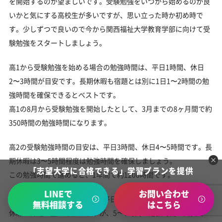
を開始するのが望ましいです。受験勉強をいつから始めるのが良
いかと気にする高校生が多いですが、思い立った時か初め時で
す。少しずつで良いので今から関西福祉大学教育学部に向けて受
験勉強をスタートしましょう。
高1から受験勉強を始める場合の勉強時間は、平日1時間、休日
2〜3時間が目安です。長期休暇も宿題とは別に1日1〜2時間の勉
強時間を確保できるとベストです。
高1の8月から受験勉強を開始したとして、3月までの8ヶ月間で約
350時間の勉強時間になります。
高2の受験勉強時間の目安は、平日3時間、休日4〜5時間です。長
期休暇は3〜5時間程度は勉強時間を確保しましょう。
「志望大学に合格できる」学習プランを提供
この勉強時間で進めると、1年間で約1200時間です。
LINEで
お問い合わせ
高3の受験勉強時間の目安は、平日4時間、休日7時間です。長期
無料相談する
はこちら
休暇は課題の量にもよりますが、5〜7時間の勉強時間が目安で