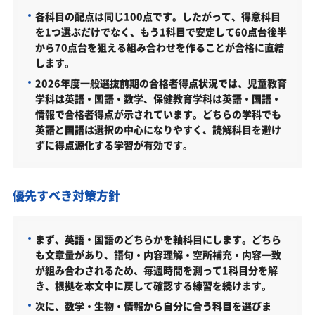
各科目の配点は同じ100点です。したがって、得意科目
学科・専攻（コース）の概要
を1つ選ぶだけでなく、もう1科目で安定して60点台後半
難易度（前年度の入試結果に基づく指標）
から70点台を狙える組み合わせを作ることが合格に直結
します。
取得できる資格・主な卒業後の進路
2026年度一般選抜前期の合格者得点状況では、児童教育
関西福祉大学教育学部の所在地
学科は英語・国語・数学、保健教育学科は英語・国語・
情報で合格者得点が示されています。どちらの学科でも
関西福祉大学教育学部の周辺地図
英語と国語は選択の中心になりやすく、読解科目を避け
ずに得点源化する学習が有効です。
「関西福祉大学教育学部に受かる気がしない」とや
る気をなくしている受験生へ
受験勉強を始めるのが遅くても関西福祉大学教育学
優先すべき対策方針
部に合格できる？
大学受験対策いつから始める？学年・時期別の勉強
まず、英語・国語のどちらかを軸科目にします。どちら
のポイント
も文章量があり、語句・内容理解・空所補充・内容一致
不登校・高卒認定者・通信制高校の関西福祉大学教
が組み合わされるため、毎週時間を測って1科目分を解
育学部受験も対応可能
き、根拠を本文中に戻して確認する練習を続けます。
次に、数学・生物・情報から自分に合う科目を選びま
浪人生、社会人の方の関西福祉大学教育学部合格に