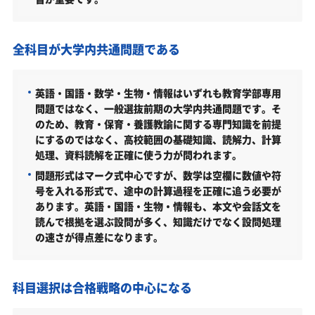
養護教諭特別選抜（保健教育学科／2027年度）
英語/商業資格特別選抜（共通／2027年度）
全科目が大学内共通問題である
総合型選抜9月期（共通／2027年度）
英語・国語・数学・生物・情報はいずれも教育学部専用
総合型選抜10月期（共通／2027年度）
問題ではなく、一般選抜前期の大学内共通問題です。そ
公募制推薦入試（併願）（共通／2027年度）
のため、教育・保育・養護教諭に関する専門知識を前提
にするのではなく、高校範囲の基礎知識、読解力、計算
公募制推薦入試（専願）（共通／2027年度）
処理、資料読解を正確に使う力が問われます。
一般選抜前期2教科型（共通／2027年度）
問題形式はマーク式中心ですが、数学は空欄に数値や符
号を入れる形式で、途中の計算過程を正確に追う必要が
一般選抜前期共通テスト併用型（共通／2027年度）
あります。英語・国語・生物・情報も、本文や会話文を
読んで根拠を選ぶ設問が多く、知識だけでなく設問処理
一般選抜後期科目試験型・小論文型（共通／2027年度）
の速さが得点差になります。
一般選抜後期共通テスト併用型（共通／2027年度）
大学入学共通テスト利用選抜前期/後期（共通／2027年
度）
科目選択は合格戦略の中心になる
関西福祉大学教育学部はどんなところ？