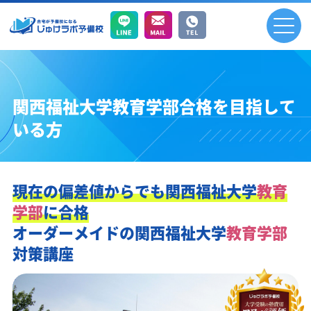
関西福祉大学教育学部合格を目指して
いる方
現在の偏差値からでも
関西福祉大学
教育
学部
に合格
オーダーメイドの
関西福祉大学
教育学部
対策講座