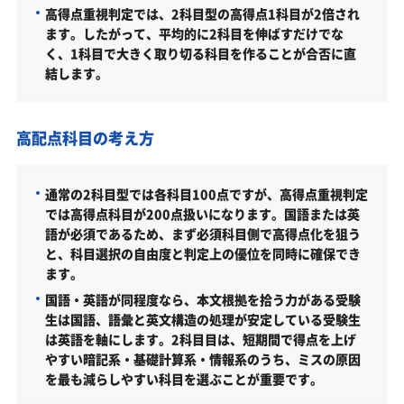
高得点重視判定では、2科目型の高得点1科目が2倍され
大学受験対策いつから始める？学年・時期別の勉強
ます。したがって、平均的に2科目を伸ばすだけでな
のポイント
く、1科目で大きく取り切る科目を作ることが合否に直
結します。
不登校・高卒認定者・通信制高校の関西国際大学教
育学部受験も対応可能
浪人生、社会人の方の関西国際大学教育学部合格に
高配点科目の考え方
向けた受験対策も実施
関西国際大学の他の学部
通常の2科目型では各科目100点ですが、高得点重視判定
では高得点科目が200点扱いになります。国語または英
関西国際大学以外の教育学部・関連学部を偏差値か
語が必須であるため、まず必須科目側で高得点化を狙う
ら探す
と、科目選択の自由度と判定上の優位を同時に確保でき
関西国際大学教育学部受験生からのよくある質問
ます。
国語・英語が同程度なら、本文根拠を拾う力がある受験
生は国語、語彙と英文構造の処理が安定している受験生
は英語を軸にします。2科目目は、短期間で得点を上げ
やすい暗記系・基礎計算系・情報系のうち、ミスの原因
を最も減らしやすい科目を選ぶことが重要です。