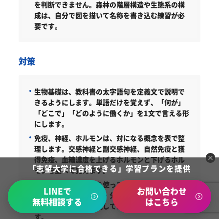
を判断できません。森林の階層構造や生態系の構
成は、自分で図を描いて名称を書き込む練習が必
要です。
対策
生物基礎は、教科書の太字語句を定義文で説明で
きるようにします。単語だけを覚えず、「何が」
「どこで」「どのように働くか」を1文で言える形
にします。
免疫、神経、ホルモンは、対になる概念を表で整
理します。交感神経と副交感神経、自然免疫と獲
得免疫、血糖濃度を上げるホルモンと下げるホル
「志望大学に合格できる」学習プランを提供
モンを並べて覚えます。
生態系は、図解問題を使って学習します。森林の
LINEで
お問い合わせ
階層、生産者・消費者・分解者、非生物的環境と
無料相談する
はこちら
の関係を、白紙に再現してから問題演習に入りま
す。