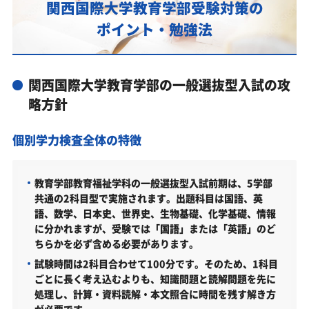
関西国際大学教育学部受験対策の
あなたにピッタリ合った「関西国際大学教育学部対
ポイント・勉強法
策のオーダーメイドカリキュラム」から得られる成
果とは？
カリキュラムや料金についてお気軽にご相談くださ
関西国際大学教育学部の一般選抜型入試の攻
い
略方針
関西国際大学教育学部の総合型選抜入試対策も万全
個別学力検査全体の特徴
関西国際大学教育学部総合型選抜入試の主な対策内容
関西国際大学教育学部の入試日程
教育学部教育福祉学科の一般選抜型入試前期は、5学部
関西国際大学教育学部の入試日程
共通の2科目型で実施されます。出題科目は国語、英
語、数学、日本史、世界史、生物基礎、化学基礎、情報
関西国際大学教育学部の受験情報
に分かれますが、受験では「国語」または「英語」のど
関西国際大学教育学部の入試方式
ちらかを必ず含める必要があります。
総合型選抜 前期（専願）（2026年度）
試験時間は2科目合わせて100分です。そのため、1科目
ごとに長く考え込むよりも、知識問題と読解問題を先に
総合型選抜 中期・後期（併願）（2026年度）
処理し、計算・資料読解・本文照合に時間を残す解き方