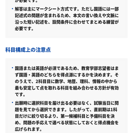
が必要です。
公募制推薦（2026年度）
解答は主にマークシート方式です。ただし国語には一部
一般選抜型入試（2026年度）
記述式の問題が含まれるため、本文の言い換えや文脈に
沿った短い記述を、設問条件に合わせてまとめる練習が
大学入学共通テスト利用型入試（2026年度）
必要です。
英語面接利用型入試（2026年度）
関西国際大学教育学部はどんなところ？
科目構成上の注意点
学科・専攻（コース）の概要
難易度（前年度の入試結果に基づく指標）
国語または英語が必須であるため、教育学部志望者はま
ず国語・英語のどちらを得点源にするかを決めます。そ
取得できる資格・主な卒業後の進路
のうえで、2科目目に数学、地歴、理科、情報の中から
関西国際大学教育学部の所在地
最も安定して点を取れる科目を組み合わせる方針が有効
です。
関西国際大学教育学部の周辺地図
出願時に選択科目を届け出る必要はなく、試験当日に問
「関西国際大学教育学部に受かる気がしない」とや
題を見てから選択できます。したがって、直前期は1科
る気をなくしている受験生へ
目だけに絞り切るより、第一候補科目と予備科目を決
め、問題の手応えで選べる状態にしておくと得点機会を
受験勉強を始めるのが遅くても関西国際大学教育学
広げられます。
部に合格できる？