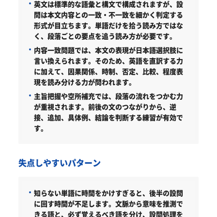
英文は標準的な語彙と構文で構成されますが、設
問は本文内容との一致・不一致を細かく判定する
形式が目立ちます。単語だけを拾う読み方ではな
く、段落ごとの要点を追う読み方が必要です。
内容一致問題では、本文の表現が日本語選択肢に
言い換えられます。そのため、英語を直訳する力
に加えて、因果関係、時制、否定、比較、程度表
現を読み分ける力が問われます。
主旨把握や空所補充では、段落の流れをつかむ力
が重視されます。前後の文のつながりから、逆
接、追加、具体例、結論を判断する練習が有効で
す。
失点しやすいパターン
知らない単語に時間をかけすぎると、後半の設問
に回す時間が不足します。文脈から意味を推測で
きる語と、必ず覚えるべき語を分け、設問処理を