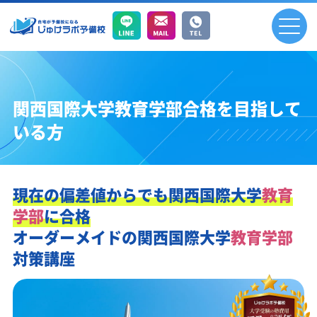
関西国際大学教育学部合格を目指して
いる方
現在の偏差値からでも
関西国際大学
教育
学部
に合格
オーダーメイドの
関西国際大学
教育学部
対策講座