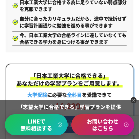
日本工業大学に合格する為に足りていない弱点部分
を克服できます
自分に合ったカリキュラムだから、途中で挫折せず
に学習計画通りに勉強を進める事ができます
今、日本工業大学の合格ラインに達していなくても
合格できる学力を身につける事ができます
「日本工業大学に合格できる」
あなただけの学習プランをご用意します。
大学受験
に必要な
全科目
を受講できて
16,280
1ヶ月
円
「志望大学に合格できる」学習プランを提供
（税込）
LINEで
お問い合わせ
大学受験対策講座はこちら
無料相談する
はこちら