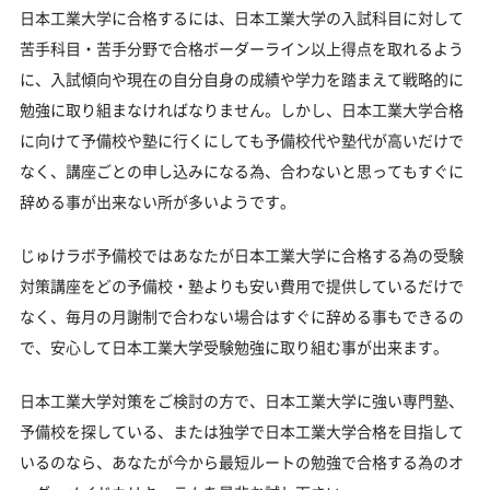
日本工業大学に合格するには、日本工業大学の入試科目に対して
苦手科目・苦手分野で合格ボーダーライン以上得点を取れるよう
に、入試傾向や現在の自分自身の成績や学力を踏まえて戦略的に
勉強に取り組まなければなりません。しかし、日本工業大学合格
に向けて予備校や塾に行くにしても予備校代や塾代が高いだけで
なく、講座ごとの申し込みになる為、合わないと思ってもすぐに
辞める事が出来ない所が多いようです。
じゅけラボ予備校ではあなたが日本工業大学に合格する為の受験
対策講座をどの予備校・塾よりも安い費用で提供しているだけで
なく、毎月の月謝制で合わない場合はすぐに辞める事もできるの
で、安心して日本工業大学受験勉強に取り組む事が出来ます。
日本工業大学対策をご検討の方で、日本工業大学に強い専門塾、
予備校を探している、または独学で日本工業大学合格を目指して
いるのなら、あなたが今から最短ルートの勉強で合格する為のオ