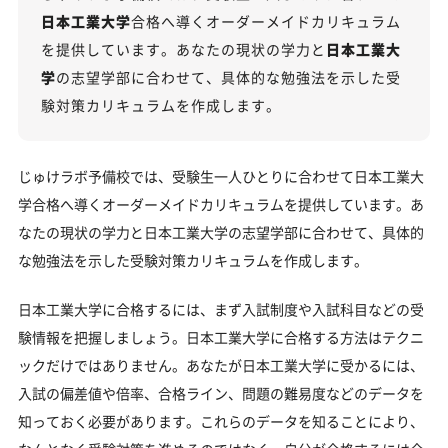
日本工業大学の総合型選抜入試対策も万全
日本工業大学
合格へ導くオーダーメイドカリキュラム
日本工業大学総合型選抜入試の主な対策内容
を提供しています。あなたの現状の学力と
日本工業大
日本工業大学のキャンパス
学
の志望学部に合わせて、具体的な勉強法を示した受
験対策カリキュラムを作成します。
「日本工業大学に受かる気がしない」とやる気をな
くしている受験生へ
受験勉強を始めるのが遅くても日本工業大学に合格
じゅけラボ予備校では、受験生一人ひとりに合わせて日本工業大
できる？
学合格へ導くオーダーメイドカリキュラムを提供しています。あ
大学受験対策いつから始める？学年・時期別の勉強
なたの現状の学力と日本工業大学の志望学部に合わせて、具体的
のポイント
な勉強法を示した受験対策カリキュラムを作成します。
不登校・高卒認定者・通信制高校の日本工業大学受
験も対応可能
日本工業大学に合格するには、まず入試制度や入試科目などの受
験情報を把握しましょう。日本工業大学に合格する方法はテクニ
浪人生、社会人の方の日本工業大学合格に向けた受
ックだけではありません。あなたが日本工業大学に受かるには、
験対策も実施
入試の偏差値や倍率、合格ライン、問題の難易度などのデータを
日本工業大学受験生からのよくある質問
知っておく必要があります。これらのデータを知ることにより、