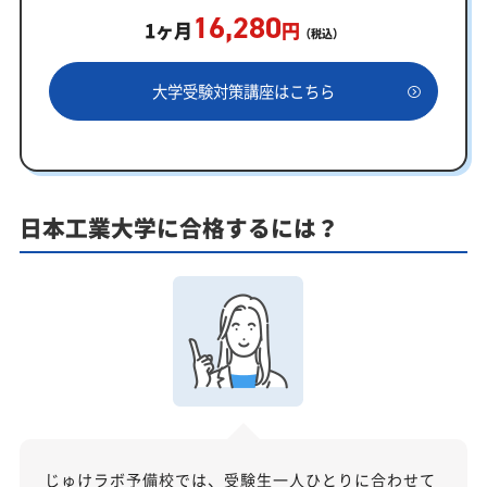
16,280
学習効果をしっかり確認定着度テスト
1ヶ月
円
（税込）
一人でも安心、学習相談
大学受験対策講座はこちら
あなたにピッタリ合った「日本工業大学対策のオー
ダーメイドカリキュラム」から得られる成果とは？
カリキュラムや料金についてお気軽にご相談くださ
い
日本工業大学に合格するには？
日本工業大学受験専門のオンライン家庭教師「いつ
でもクイック指導」もご用意
【2027年度】大学入学共通テスト対策！2026年度
の傾向と合格戦略
2026年度共通テストの総括：難関大志望者には厳しい戦
いに
科目別分析と最新トレンド
2027年度合格に向けた「3つの戦略」
じゅけラボ予備校では、受験生一人ひとりに合わせて