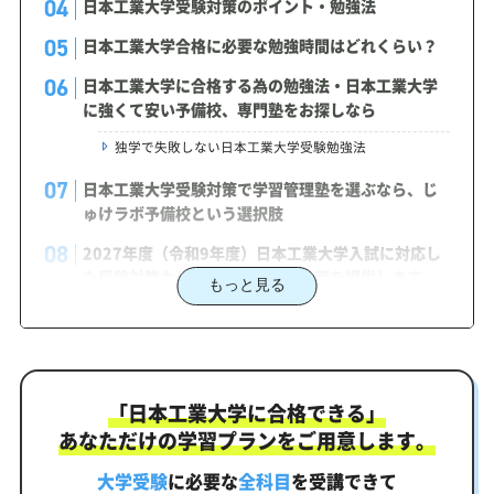
日本工業大学受験対策のポイント・勉強法
日本工業大学合格に必要な勉強時間はどれくらい？
日本工業大学に合格する為の勉強法・日本工業大学
に強くて安い予備校、専門塾をお探しなら
独学で失敗しない日本工業大学受験勉強法
日本工業大学受験対策で学習管理塾を選ぶなら、じ
ゅけラボ予備校という選択肢
2027年度（令和9年度）日本工業大学入試に対応し
た受験対策カリキュラム・学習計画を提供します
もっと見る
日本工業大学対策カリキュラムのポイント
日本工業大学合格を最短ルートでつなぐ「オーダー
メイドカリキュラム」
「日本工業大学に合格できる」
まずはあなたの弱点をしっかり把握現状分析テスト
あなただけの学習プランをご用意します。
あなただけの学習計画だから成果が出る！日本工業大学
合格に向けた受験対策カリキュラム
大学受験
に必要な
全科目
を受講できて