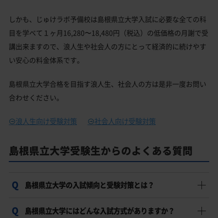
しかも、じゅけラボ予備校は島根県立大学入試に必要な全ての科
目を学べて１ヶ月16,280〜18,480円（税込）の低価格の月謝で受
講出来ますので、浪人生や社会人の方にとって経済的に続けやす
い安心の料金体系です。
島根県立大学合格を目指す浪人生、社会人の方は是非一度お問い
合わせください。
浪人生向け受験対策
社会人向け受験対策
島根県立大学受験生からのよくある質問
島根県立大学の入試傾向と受験対策とは？
島根県立大学にはどんな入試方式がありますか？
今の偏差値から島根県立大学の入試で確実に合格最低点