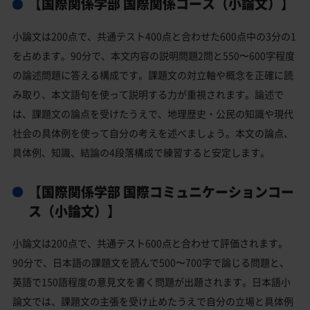
【国際関係学部 国際関係コース（小論文）】
小論文は200点で、共通テスト400点と合わせた600点中の3分の1
を占めます。90分で、本文内容の説明問題2問と550〜600字程度
の論述問題に答える構成です。課題文の対立軸や概念を正確に読
み取り、本文語句を使って説明する力が重視されます。論述で
は、課題文の論点を受けたうえで、地理歴史・公民の知識や現代
社会の具体例を使って自分の考えを述べましょう。本文の論点、
具体例、知識、結論の4段落構成で練習すると安定します。
【国際関係学部 国際コミュニケーションコー
ス（小論文）】
小論文は200点で、共通テスト600点と合わせて評価されます。
90分で、日本語の課題文を読んで500〜700字で論じる問題と、
英語で150語程度の意見文を書く問題が出題されます。日本語小
論文では、課題文の主張を受け止めたうえで自分の立場と具体例