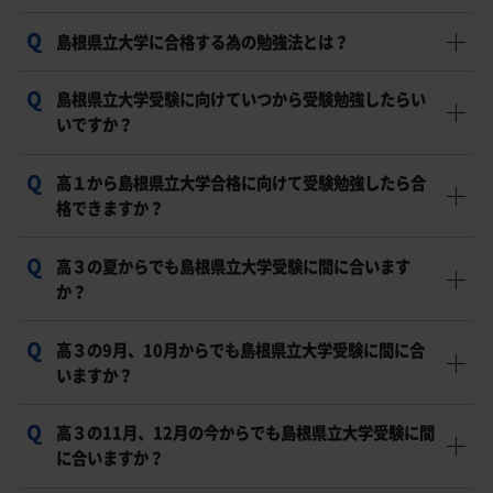
以上を取る為には、入試傾向と対策を知って受験勉強に
島根県立大学に合格する為の勉強法とは？
島根県立大学には様々な入試制度があります。自分に合
取り組む必要があります。
った入試制度・学内併願制度を見つけて、受験勉強に取
島根県立大学の入試傾向と受験対策
島根県立大学受験に向けていつから受験勉強したらい
島根県立大学に合格する為の勉強法としてまず最初に必
り組んでください
いですか？
要な事は、現在の自分の学力・偏差値を正しく把握する
島根県立大学の受験情報
事。そして次に島根県立大学の入試科目、入試傾向、必
高１から島根県立大学合格に向けて受験勉強したら合
答えは「今からです！」島根県立大学受験対策は早けれ
要な学力・偏差値を把握し、島根県立大学に合格できる
格できますか？
ば早いほど合格する可能性は高まります。じゅけラボ予
学力を確実に身につける為の自分に合った正しい勉強法
備校は、あなたの今の実力から島根県立大学合格の為に
が必要です。
高３の夏からでも島根県立大学受験に間に合います
高１から島根県立大学へ向けた受験勉強を始めれば合格
必要な学習内容、学習量、勉強法、学習計画のオーダー
か？
率はかなり高くなります。高1から島根県立大学受験勉強
島根県立大学対策講座
メイドのカリキュラを組みます。受験勉強はいつしよう
を始める場合、中学から高校1年生の英語、国語、数学の
かと迷った今がスタートに最適な時期です。
高３の9月、10月からでも島根県立大学受験に間に合
可能性は十分にあります。夏休みを活用できるのは大き
抜けをなくし、特に高1英語を整理して完璧に仕上げるこ
いますか？
いです。現在の偏差値から島根県立大学合格を勝ち取る
じゅけラボの大学受験対策講座
とが大切です。高1から受験勉強して、島根県立大学に合
為に、「何を」「どれくらい」「どの様」に勉強すれば
格するための学習計画と勉強法を提供させていただきま
高３の11月、12月の今からでも島根県立大学受験に間
可能性は十分にありますが、まず現状の学力・偏差値を
良いのか、1人1人に合わせたオーダメイドのカリキュラ
す。
に合いますか？
確認させてください。その上で、現在の偏差値から島根
ムを組ませて頂きます。まずは一度ご相談のお問い合わ