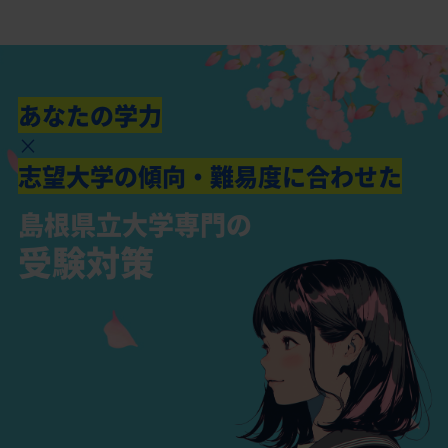
県立大学に合格出来る学力を身につける為の、学習内
島根県立大学合格に特化した受験対策
せお待ちしております。
現状の学力・偏差値を確認させて下さい。場合によりあ
容、勉強量、勉強法、学習計画をご提示させて頂きま
まりにも今の学力が島根県立大学受験に必要なレベルか
高３の夏からの島根県立大学受験勉強
す。宜しければ一度ご相談のお問い合わせお待ちしてお
ら大きくかけ離れている場合はお断りさせて頂いており
ります。
ますが、可能性は十分にあります。まずはとにかくすぐ
あなたの学力
高３の9月、10月からの島根県立大学受験勉強
にご連絡下さい。現在の状況から島根県立大学合格に向
×
けてどのように勉強を進めていくのかご相談に乗りま
志望大学の傾向・難易度に合わせた
す。
島根県立大学専門の
高３の11月、12月からの島根県立大学受験勉強
受験対策