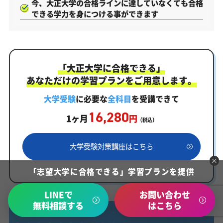
今、大正大学の合格ラインに達していなくても合格
できる学力を身につける事ができます
「大正大学に合格できる」
あなただけの学習プランをご用意します。
大学受験
に必要な
全科目
を受講できて
16,280
1ヶ月
円
（税込）
大学受験対策講座はこちら
「志望大学に合格できる」学習プランを提供
LINEで
お問い合わせ
無料相談する
はこちら