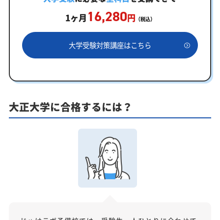
16,280
学習効果をしっかり確認定着度テスト
1ヶ月
円
（税込）
一人でも安心、学習相談
大学受験対策講座はこちら
あなたにピッタリ合った「大正大学対策のオーダー
メイドカリキュラム」から得られる成果とは？
カリキュラムや料金についてお気軽にご相談くださ
い
大正大学に合格するには？
大正大学受験専門のオンライン家庭教師「いつでも
クイック指導」もご用意
【2027年度】大学入学共通テスト対策！2026年度
の傾向と合格戦略
2026年度共通テストの総括：難関大志望者には厳しい戦
いに
科目別分析と最新トレンド
2027年度合格に向けた「3つの戦略」