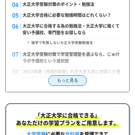
大正大学受験対策のポイント・勉強法
大正大学合格に必要な勉強時間はどれくらい？
大正大学に合格する為の勉強法・大正大学に強くて
安い予備校、専門塾をお探しなら
独学で失敗しない大正大学受験勉強法
大正大学受験対策で学習管理塾を選ぶなら、じゅけ
ラボ予備校という選択肢
2027年度（令和9年度）大正大学入試に対応した受
験対策カリキュラム・学習計画を提供します
もっと見る
大正大学対策カリキュラムのポイント
大正大学合格を最短ルートでつなぐ「オーダーメイ
ドカリキュラム」
「大正大学に合格できる」
まずはあなたの弱点をしっかり把握現状分析テスト
あなただけの学習プランをご用意します。
あなただけの学習計画だから成果が出る！大正大学合格
に向けた受験対策カリキュラム
大学受験
に必要な
全科目
を受講できて