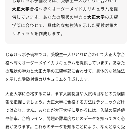
じゅけラボ予備校では、受験生一人ひとりに合わせて
大正大学の総合型選抜入試対策も万全
大正大学
合格へ導くオーダーメイドカリキュラムを提
大正大学総合型選抜入試の主な対策内容
供しています。あなたの現状の学力と
大正大学
の志望
大正大学のキャンパス
学部に合わせて、具体的な勉強法を示した受験対策カ
リキュラムを作成します。
「大正大学に受かる気がしない」とやる気をなくし
ている受験生へ
受験勉強を始めるのが遅くても大正大学に合格でき
じゅけラボ予備校では、受験生一人ひとりに合わせて大正大学合
る？
格へ導くオーダーメイドカリキュラムを提供しています。あなた
大学受験対策いつから始める？学年・時期別の勉強
の現状の学力と大正大学の志望学部に合わせて、具体的な勉強法
のポイント
を示した受験対策カリキュラムを作成します。
不登校・高卒認定者・通信制高校の大正大学受験も
対応可能
大正大学に合格するには、まず入試制度や入試科目などの受験情
報を把握しましょう。大正大学に合格する方法はテクニックだけ
浪人生、社会人の方の大正大学合格に向けた受験対
ではありません。あなたが大正大学に受かるには、入試の偏差値
策も実施
や倍率、合格ライン、問題の難易度などのデータを知っておく必
大正大学受験生からのよくある質問
要があります。これらのデータを知ることにより、なんとなく受